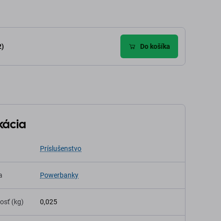
2)
Do košíka
kácia
Príslušenstvo
a
Powerbanky
osť (kg)
0,025