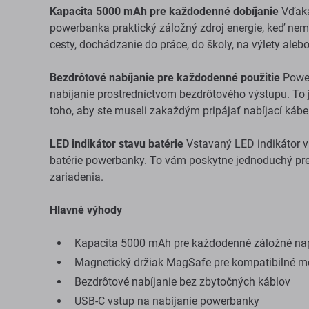
Kapacita 5000 mAh pre každodenné dobíjanie
Vďaka
powerbanka praktický záložný zdroj energie, keď nem
cesty, dochádzanie do práce, do školy, na výlety ale
Bezdrôtové nabíjanie pre každodenné použitie
Power
nabíjanie prostredníctvom bezdrôtového výstupu. To j
toho, aby ste museli zakaždým pripájať nabíjací kábel
LED indikátor stavu batérie
Vstavaný LED indikátor v
batérie powerbanky. To vám poskytne jednoduchý pre
zariadenia.
Hlavné výhody
Kapacita 5000 mAh pre každodenné záložné na
Magnetický držiak MagSafe pre kompatibilné m
Bezdrôtové nabíjanie bez zbytočných káblov
USB-C vstup na nabíjanie powerbanky