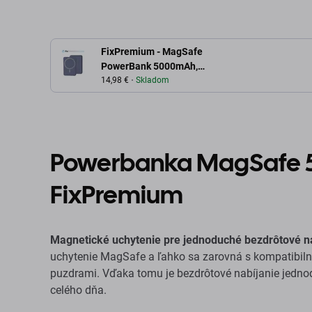
FixPremium - MagSafe
PowerBank 5000mAh,
fialová
14,98 €
Skladom
Powerbanka MagSafe 5
FixPremium
Magnetické uchytenie pre jednoduché bezdrôtové n
uchytenie MagSafe a ľahko sa zarovná s kompatibi
puzdrami. Vďaka tomu je bezdrôtové nabíjanie jedno
celého dňa.