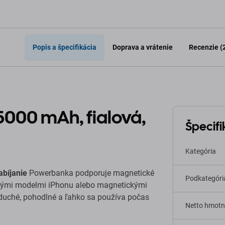
Popis a špecifikácia
Doprava a vrátenie
Recenzie (
000 mAh, fialová,
Špecifi
Kategória
abíjanie
Powerbanka podporuje magnetické
Podkategóri
lnými modelmi iPhonu alebo magnetickými
duché, pohodlné a ľahko sa používa počas
Netto hmotn