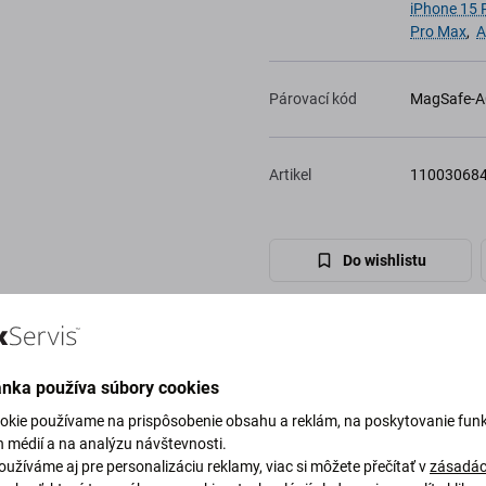
iPhone 15 
Pro Max
,
A
Párovací kód
MagSafe-A
Artikel
11003068
Do wishlistu
ánka používa súbory cookies
okie používame na prispôsobenie obsahu a reklám, na poskytovanie funk
h médií a na analýzu návštevnosti.
užíváme aj pre personalizáciu reklamy, viac si môžete přečítať v
zásadác