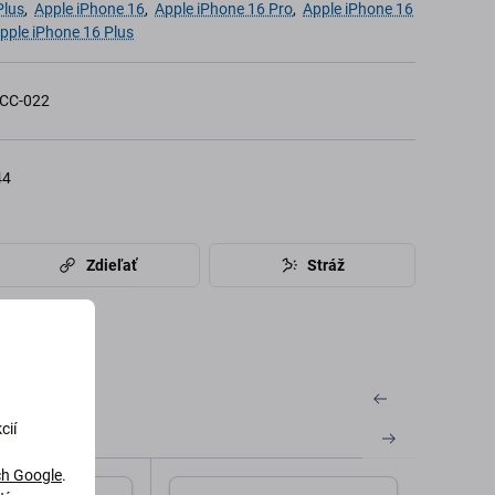
Plus
,
Apple iPhone 16
,
Apple iPhone 16 Pro
,
Apple iPhone 16
pple iPhone 16 Plus
CC-022
44
Zdieľať
Stráž
cií
h Google
.