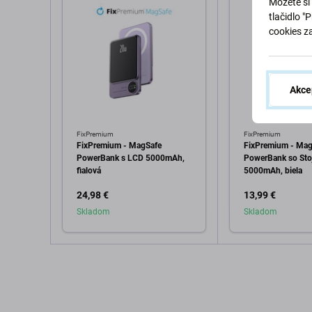
Môžete si 
tlačidlo "
cookies z
Akce
FixPremium
FixPremium
FixPremium - MagSafe
FixPremium - Mag
PowerBank s LCD 5000mAh,
PowerBank so St
fialová
5000mAh, biela
24,98 €
13,99 €
Skladom
Skladom
Pridať do košíka
Pridať d