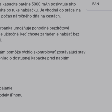
 kapacite batérie 5000 mAh poskytuje táto
EAN
áte po ruke nabíjačku. Je vhodná do práce, na
bo počas náročného dňa na cestách.
banka umožňuje pohodlné bezdrôtové
e užitočné, keď chcete zariadenie nabíjať bez
.
ám pomôže rýchlo skontrolovať zostávajúci stav
hľad o dostupnej kapacite pred nabitím
pájanie
odely iPhonu