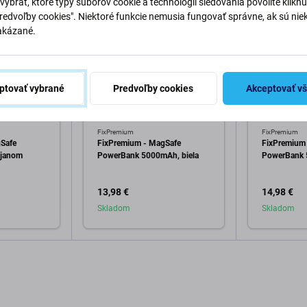
vybrať, ktoré typy súborov cookie a technológií sledovania povolíte klikn
Predvoľby cookies". Niektoré funkcie nemusia fungovať správne, ak sú nie
akázané.
ptovať vybrané
Predvoľby cookies
Akceptovať v
FixPremium
FixPremium
Safe
FixPremium - MagSafe
FixPremium
ojanom
PowerBank 5000mAh, biela
PowerBank 
13,98 €
14,98 €
Skladom
Skladom
o košíka
Pridať do košíka
Pri