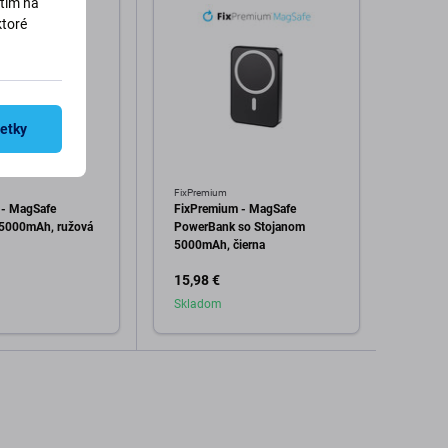
utím na
ktoré
šetky
FixPremium
FixPre
 - MagSafe
FixPremium - MagSafe
FixPr
5000mAh, ružová
PowerBank so Stojanom
Power
5000mAh, čierna
15,98 €
19,98
Skladom
Skla
dať do košíka
Pridať do košíka