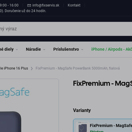
9:00 - 16:00
info@fixservis.sk
Kontakt
0). Doručenie už do 24 hodín.
é diely
Náradie
Príslušenstvo
iPhone / Airpods - Ak
le iPhone 16 Plus
FixPremium - MagSafe PowerBank 5000mAh, fialová
FixPremium - Mag
Varianty
FixPremium - MagSafe
Skladom