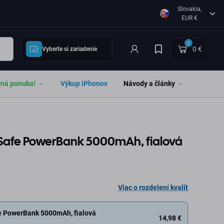
Slovakia,
EUR €
0
0 €
Vyberte si zariadenie
čná ponuka!
Výkup iPhonov
Návody a články
Safe PowerBank 5000mAh, fialová
Viac o rozdelení kvalít
 PowerBank 5000mAh, fialová
14,98 €