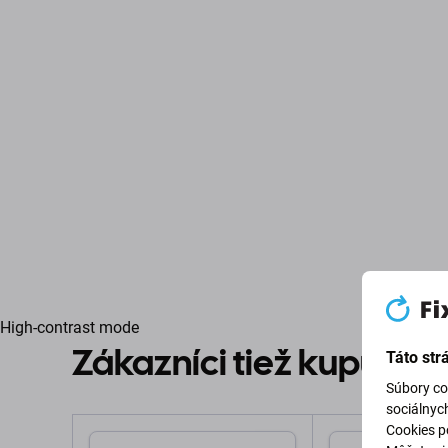
High-contrast mode
Zákazníci tiež kupujú
Táto str
Súbory co
sociálnyc
Cookies po