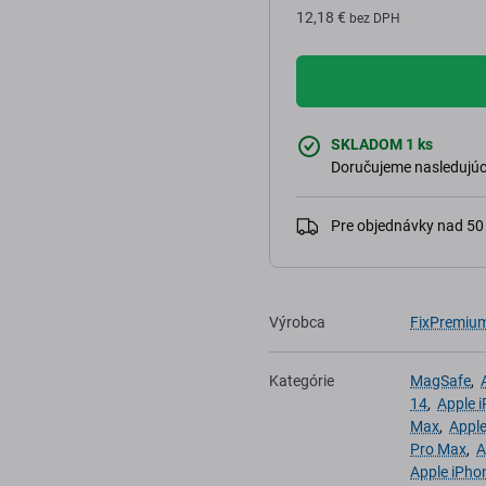
12,18 €
bez DPH
SKLADOM 1 ks
Doručujeme nasledujúci
Pre objednávky nad 5
Výrobca
FixPremiu
Kategórie
MagSafe
,
14
,
Apple 
Max
,
Apple
Pro Max
,
A
Apple iPho