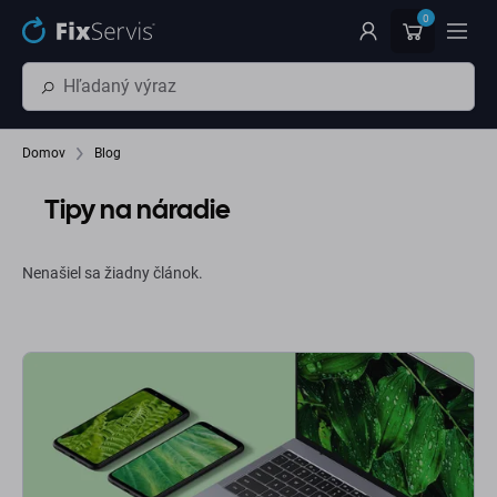
Preskočiť na hlavný obsah
0
Domov
Blog
Tipy na náradie
Nenašiel sa žiadny článok.