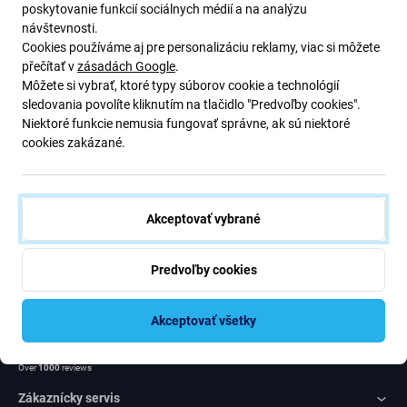
poskytovanie funkcií sociálnych médií a na analýzu
Odoberať
návštevnosti.
Cookies používáme aj pre personalizáciu reklamy, viac si môžete
přečítať v
zásadách Google
.
Súhlasím s odberom noviniek
Môžete si vybrať, ktoré typy súborov cookie a technológií
sledovania povolíte kliknutím na tlačidlo "Predvoľby cookies".
Niektoré funkcie nemusia fungovať správne, ak sú niektoré
cookies zakázané.
iFix s.r.o. SK
Akceptovať vybrané
ID: 47 019 948
DIČ: 202 371 9379
IČ DPH: SK202 371 9379
Predvoľby cookies
Námestie hraničiarov 6/A
85103 Bratislava
Akceptovať všetky
Rated Excellent
Over
1000
reviews
Zákaznícky servis