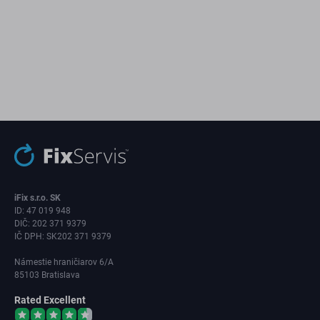
iFix s.r.o. SK
ID: 47 019 948
DIČ: 202 371 9379
IČ DPH: SK202 371 9379
Námestie hraničiarov 6/A
85103 Bratislava
Rated Excellent