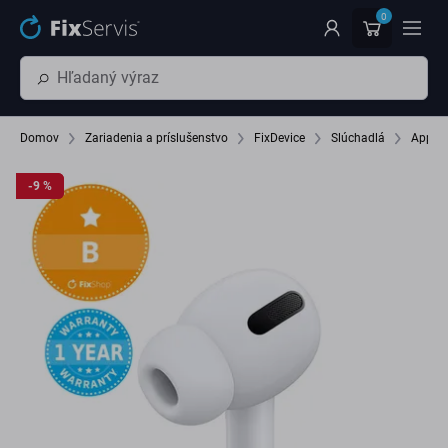
Preskočiť na hlavný obsah
0
Domov
Zariadenia a príslušenstvo
FixDevice
Slúchadlá
Apple 
-9 %
-9 %