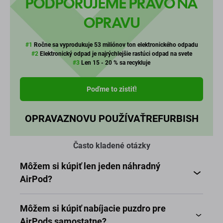
PODPORUJEME PRÁVO NA
OPRAVU
#1
Ročne sa vyprodukuje 53 miliónov ton elektronického odpadu
#2
Elektronický odpad je najrýchlejšie rastúci odpad na svete
#3
Len 15 - 20 % sa recykluje
Poďme to zistiť!
OPRAVA
ZNOVU POUŽÍVAŤ
REFURBISH
Často kladené otázky
Môžem si kúpiť len jeden náhradný
AirPod?
Môžem si kúpiť nabíjacie puzdro pre
AirPods samostatne?