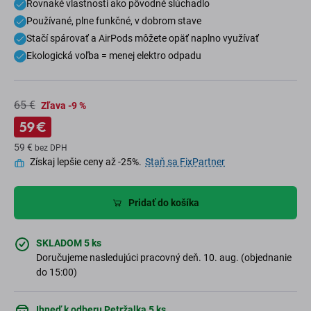
Rovnaké vlastnosti ako pôvodné slúchadlo
Používané, plne funkčné, v dobrom stave
Stačí spárovať a AirPods môžete opäť naplno využívať
Ekologická voľba = menej elektro odpadu
65 €
Zľava -9 %
59 €
59 €
bez DPH
Získaj lepšie ceny až -25%.
Staň sa FixPartner
Pridať do košíka
SKLADOM 5 ks
Doručujeme nasledujúci pracovný deň. 10. aug. (objednanie
do 15:00)
Ihneď k odberu Petržalka 5 ks