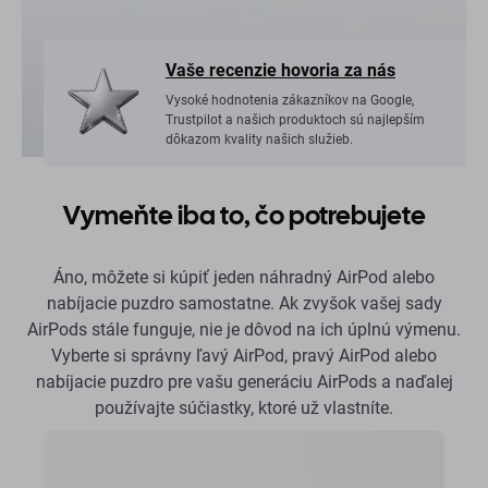
Vaše recenzie hovoria za nás
Vysoké hodnotenia zákazníkov na Google,
Trustpilot a našich produktoch sú najlepším
dôkazom kvality našich služieb.
Vymeňte iba to, čo potrebujete
Áno, môžete si kúpiť jeden náhradný AirPod alebo
nabíjacie puzdro samostatne. Ak zvyšok vašej sady
AirPods stále funguje, nie je dôvod na ich úplnú výmenu.
Vyberte si správny ľavý AirPod, pravý AirPod alebo
nabíjacie puzdro pre vašu generáciu AirPods a naďalej
používajte súčiastky, ktoré už vlastníte.