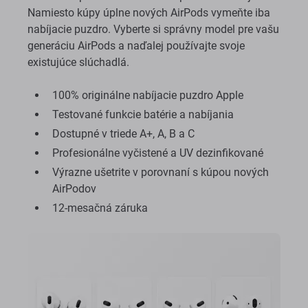
Namiesto kúpy úplne nových AirPods vymeňte iba
nabíjacie puzdro. Vyberte si správny model pre vašu
generáciu AirPods a naďalej používajte svoje
existujúce slúchadlá.
100% originálne nabíjacie puzdro Apple
Testované funkcie batérie a nabíjania
Dostupné v triede A+, A, B a C
Profesionálne vyčistené a UV dezinfikované
Výrazne ušetrite v porovnaní s kúpou nových
AirPodov
12-mesačná záruka