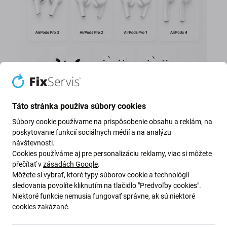
Táto stránka používa súbory cookies
Súbory cookie používame na prispôsobenie obsahu a reklám, na
poskytovanie funkcií sociálnych médií a na analýzu
návštevnosti.
Náhradné ľavé a pravé AirPods
Cookies používáme aj pre personalizáciu reklamy, viac si môžete
přečítať v
zásadách Google
.
Môžete si vybrať, ktoré typy súborov cookie a technológií
Stratili ste jeden AirPod, poškodili ste ho alebo ste si
sledovania povolíte kliknutím na tlačidlo "Predvoľby cookies".
všimli slabšiu výdrž batérie? Kúpte si samostatný
Niektoré funkcie nemusia fungovať správne, ak sú niektoré
ľavý alebo pravý AirPod, ktorý zodpovedá vášmu
cookies zakázané.
existujúcemu setu. Po jednoduchom spárovaní