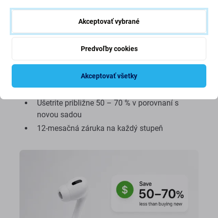
bude fungovať s vaším súčasným AirPodom a
nabíjacím puzdrom.
Akceptovať vybrané
Originálny ľavý alebo pravý Apple AirPod
Predvoľby cookies
Testovaný zvuk, mikrofón, senzory a batéria
Dostupné v triede A+, A, B a C
Akceptovať všetky
Jednoduché párovanie s vašimi existujúcimi
AirPods
Ušetrite približne 50 – 70 % v porovnaní s
novou sadou
12-mesačná záruka na každý stupeň