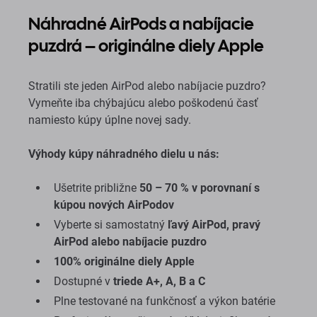
Náhradné AirPods a nabíjacie
puzdrá – originálne diely Apple
Stratili ste jeden AirPod alebo nabíjacie puzdro?
Vymeňte iba chýbajúcu alebo poškodenú časť
namiesto kúpy úplne novej sady.
Výhody kúpy náhradného dielu u nás:
Ušetrite približne
50 – 70 % v porovnaní s
kúpou nových AirPodov
Vyberte si samostatný
ľavý AirPod, pravý
AirPod alebo nabíjacie puzdro
100% originálne diely Apple
Dostupné v
triede A+, A, B a C
Plne testované na funkčnosť a výkon batérie