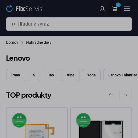
Preskočiť na hlavný obsah
0
Domov
Náhradné diely
Lenovo
Phab
S
Tab
Vibe
Yoga
Lenovo ThinkPad
TOP produkty