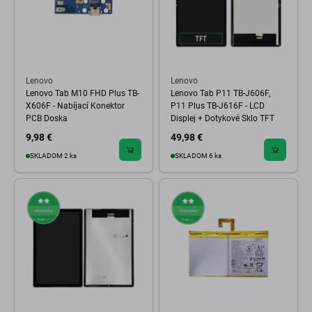
Lenovo
Lenovo
Lenovo Tab M10 FHD Plus TB-
Lenovo Tab P11 TB-J606F,
X606F - Nabíjací Konektor
P11 Plus TB-J616F - LCD
PCB Doska
Displej + Dotykové Sklo TFT
9,98 €
49,98 €
SKLADOM 2 ks
SKLADOM 6 ks