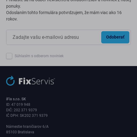
ponuky.
Odoslaním tohto formulára potvrdzujem, že mám viac ako 16
rokov.
Odoberať
Súhlasím s odberom noviniek
iFix s.r.o. SK
ID: 47 019 948
DIČ: 202 371 9379
IČ DPH: SK202 371 9379
Námestie hraničiarov 6/A
85103 Bratislava