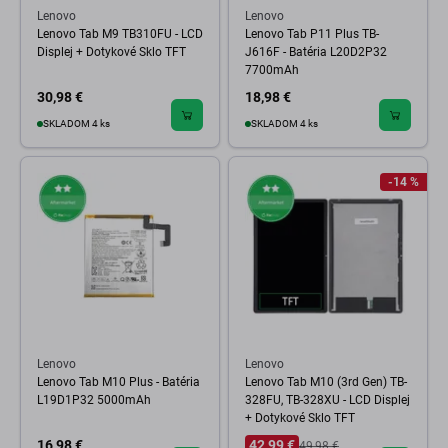
Lenovo
Lenovo
Lenovo Tab M9 TB310FU - LCD
Lenovo Tab P11 Plus TB-
Displej + Dotykové Sklo TFT
J616F - Batéria L20D2P32
7700mAh
30,98 €
18,98 €
SKLADOM 4 ks
SKLADOM 4 ks
-14 %
Lenovo
Lenovo
Lenovo Tab M10 Plus - Batéria
Lenovo Tab M10 (3rd Gen) TB-
L19D1P32 5000mAh
328FU, TB-328XU - LCD Displej
+ Dotykové Sklo TFT
16,98 €
42,99 €
49,98 €