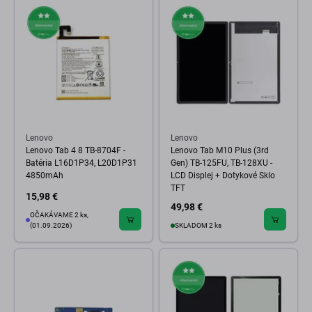
Lenovo
Lenovo
Lenovo Tab 4 8 TB-8704F -
Lenovo Tab M10 Plus (3rd
Batéria L16D1P34, L20D1P31
Gen) TB-125FU, TB-128XU -
4850mAh
LCD Displej + Dotykové Sklo
TFT
15,98 €
49,98 €
OČAKÁVAME 2 ks,
(01.09.2026)
SKLADOM 2 ks