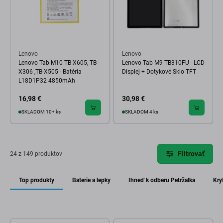
Lenovo
Lenovo
Lenovo Tab M10 TB-X605, TB-
Lenovo Tab M9 TB310FU - LCD
X306 ,TB-X505 - Batéria
Displej + Dotykové Sklo TFT
L18D1P32 4850mAh
16,98 €
30,98 €
SKLADOM 10+ ks
SKLADOM 4 ks
Filtrovať
24 z 149 produktov
Top produkty
Baterie a lepky
Ihneď k odberu Petržalka
Kry