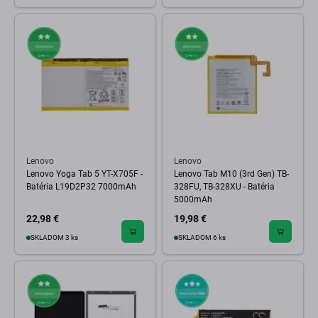
Lenovo
Lenovo
Lenovo Yoga Tab 5 YT-X705F -
Lenovo Tab M10 (3rd Gen) TB-
Batéria L19D2P32 7000mAh
328FU, TB-328XU - Batéria
5000mAh
22,98 €
19,98 €
SKLADOM 3 ks
SKLADOM 6 ks