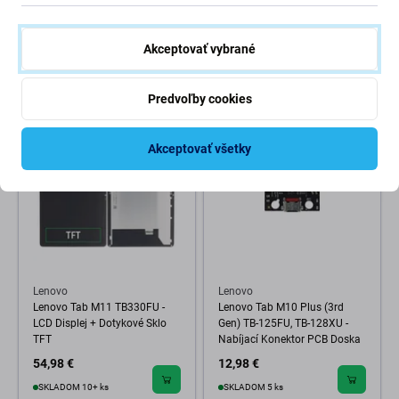
T460s, T470s, 2000mAh, Li-
Yoga 260, 2900mAh, Li-Ion,
Pol, 11.4V, 00HW022, HQ
15.2V, 00HW026, HQ
Akceptovať vybrané
35,98 €
28,59 €
43,98 €
NA OBJEDNÁVKU
SKLADOM 1 ks
Predvoľby cookies
Akceptovať všetky
Lenovo
Lenovo
Lenovo Tab M11 TB330FU -
Lenovo Tab M10 Plus (3rd
LCD Displej + Dotykové Sklo
Gen) TB-125FU, TB-128XU -
TFT
Nabíjací Konektor PCB Doska
54,98 €
12,98 €
SKLADOM 10+ ks
SKLADOM 5 ks