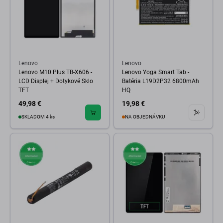
Lenovo
Lenovo
Lenovo M10 Plus TB-X606 -
Lenovo Yoga Smart Tab -
LCD Displej + Dotykové Sklo
Batéria L19D2P32 6800mAh
TFT
HQ
49,98 €
19,98 €
SKLADOM 4 ks
NA OBJEDNÁVKU