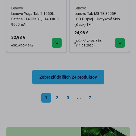
Lenovo
Lenovo
Lenovo Yoga Tab 2 1050L -
Lenovo Tab M8 TB-8505F -
Batéria L14C3K31, L14D3K31
LCD Displej + Dotykové Sklo
9600mAh
(Black) TFT
24,98 €
32,98 €
OČAKÁVAME 6 ks,
SKLADOM 3 ks
(11.08.2026)
Zobraziť ďalších 24 produktov
1
2
3
7
⋯