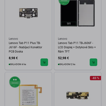
Lenovo
Lenovo
Lenovo Tab P11 Plus TB-
Lenovo Tab P11 TB-J606F -
J616F - Nabíjací Konektor
LCD Displej + Dotykové Sklo +
PCB Doska
Rám TFT
8,98 €
52,98 €
SKLADOM 4 ks
SKLADOM 2 ks
-83 %