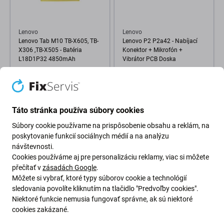
Lenovo
Lenovo
Lenovo Tab M10 TB-X605, TB-
Lenovo P2 P2a42 - Nabíjací
X306 ,TB-X505 - Batéria
Konektor + Mikrofón +
L18D1P32 4850mAh
Vibrátor PCB Doska
0,99 €
5,98 €
16,98 €
OČAKÁVAME 1 ks,
SKLADOM 10+ ks
(01.09.2026)
Táto stránka používa súbory cookies
-35 %
Súbory cookie používame na prispôsobenie obsahu a reklám, na
poskytovanie funkcií sociálnych médií a na analýzu
návštevnosti.
Cookies používáme aj pre personalizáciu reklamy, viac si môžete
přečítať v
zásadách Google
.
Môžete si vybrať, ktoré typy súborov cookie a technológií
sledovania povolíte kliknutím na tlačidlo "Predvoľby cookies".
Niektoré funkcie nemusia fungovať správne, ak sú niektoré
cookies zakázané.
Lenovo
Lenovo
Batéria pre Lenovo ThinkPad
Batéria pre Lenovo ThinkPad