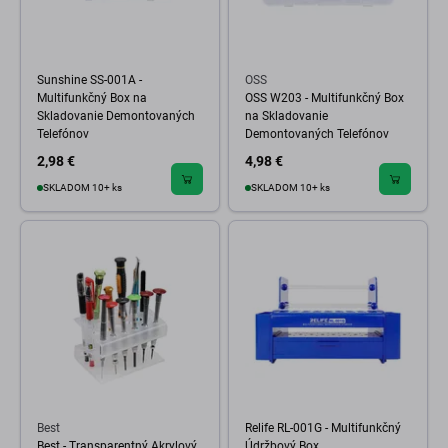
Sunshine SS-001A -
OSS
Multifunkčný Box na
OSS W203 - Multifunkčný Box
Skladovanie Demontovaných
na Skladovanie
Telefónov
Demontovaných Telefónov
2,98 €
4,98 €
SKLADOM 10+ ks
SKLADOM 10+ ks
Best
Relife RL-001G - Multifunkčný
Best - Transparentný Akrylový
Údržbový Box