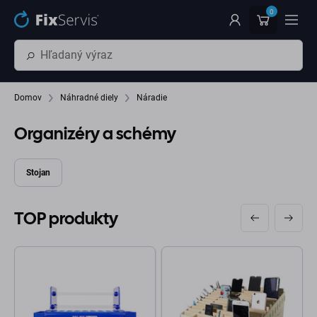
Preskočiť na hlavný obsah
0
Domov
Náhradné diely
Náradie
Organizéry a schémy
Stojan
TOP produkty