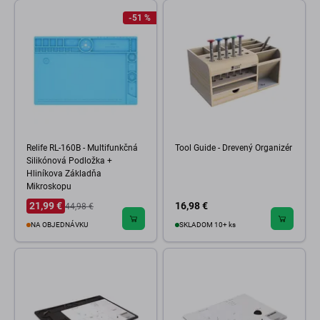
-51 %
Relife RL-160B - Multifunkčná
Tool Guide - Drevený Organizér
Silikónová Podložka +
Hliníkova Základňa
Mikroskopu
21,99 €
16,98 €
44,98 €
NA OBJEDNÁVKU
SKLADOM 10+ ks