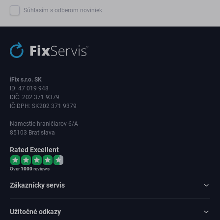
Súhlasím s odberom noviniek
iFix s.r.o. SK
ID: 47 019 948
DIČ: 202 371 9379
IČ DPH: SK202 371 9379
Námestie hraničiarov 6/A
85103 Bratislava
Rated Excellent
Over
1000
reviews
Zákaznícky servis
Užitočné odkazy