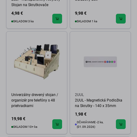
Stojan na Skrutkovače
4,98 €
9,98 €
SKLADOM 3 ks
SKLADOM 1 ks
Univerzálny drevený stojan /
2UUL
organizér pre telefóny s 48
2UUL - Magnetická Podložka
priehradkami
na Skrutky - 140 x 35mm
1,98 €
19,98 €
OČAKÁVAME -2 ks,
SKLADOM 10+ ks
(01.09.2026)