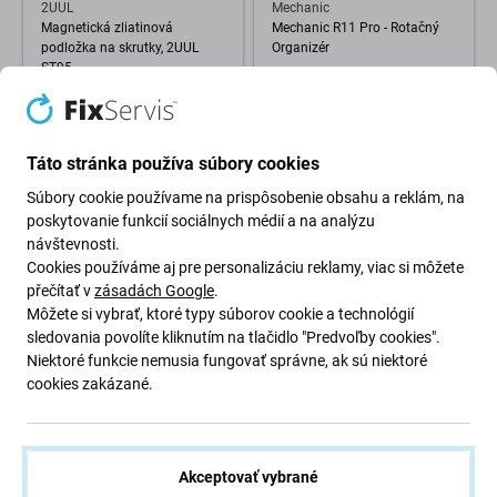
2UUL
Mechanic
Magnetická zliatinová
Mechanic R11 Pro - Rotačný
podložka na skrutky, 2UUL
Organizér
ST95
29,98 €
14,98 €
OČAKÁVAME 2 ks,
SKLADOM 2 ks
(01.09.2026)
Táto stránka používa súbory cookies
Súbory cookie používame na prispôsobenie obsahu a reklám, na
poskytovanie funkcií sociálnych médií a na analýzu
návštevnosti.
Cookies používáme aj pre personalizáciu reklamy, viac si môžete
přečítať v
zásadách Google
.
Môžete si vybrať, ktoré typy súborov cookie a technológií
sledovania povolíte kliknutím na tlačidlo "Predvoľby cookies".
Niektoré funkcie nemusia fungovať správne, ak sú niektoré
cookies zakázané.
Relife RL-078A - Rotačný
Relife RL-001E - Úložný Box na
Organizér
Spájkovacie Hroty
4,98 €
8,98 €
NA OBJEDNÁVKU
NA OBJEDNÁVKU
Akceptovať vybrané