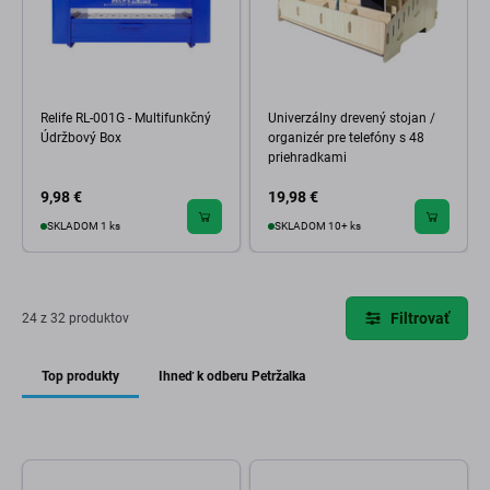
Relife RL-001G - Multifunkčný
Univerzálny drevený stojan /
Údržbový Box
organizér pre telefóny s 48
priehradkami
9,98 €
19,98 €
SKLADOM 1 ks
SKLADOM 10+ ks
Filtrovať
24 z 32 produktov
Top produkty
Ihneď k odberu Petržalka