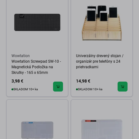
Wowtation
Univerzálny drevený stojan /
Wowtation Screwpad SW-10 -
organizér pre telefóny s 24
Magnetická Podložka na
priehradkami
Skrutky - 165 x 65mm
3,98 €
14,98 €
SKLADOM 10+ ks
SKLADOM 10+ ks