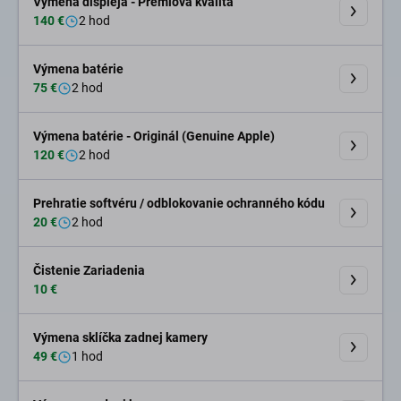
Výmena displeja - Prémiová kvalita
140 €
2 hod
Výmena batérie
75 €
2 hod
Výmena batérie - Originál (Genuine Apple)
120 €
2 hod
Prehratie softvéru / odblokovanie ochranného kódu
20 €
2 hod
Čistenie Zariadenia
10 €
Výmena sklíčka zadnej kamery
49 €
1 hod