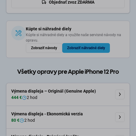
Objednať zvoz ZDARMA
Kúpte si náhradné diely
Kúpte si náhradné diely a využite naše servisné návody na
opravu.
Zobraziť návody
Zobraziť náhradné diely
Všetky opravy pre Apple iPhone 12 Pro
Výmena displeja – Originál (Genuine Apple)
444 €
2 hod
Výmena displeja - Ekonomická verzia
80 €
2 hod