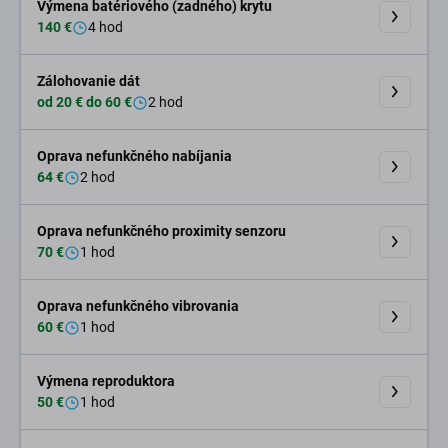
Výmena batériového (zadného) krytu
140 €
4 hod
Zálohovanie dát
od 20 € do 60 €
2 hod
Oprava nefunkčného nabíjania
64 €
2 hod
Oprava nefunkčného proximity senzoru
70 €
1 hod
Oprava nefunkčného vibrovania
60 €
1 hod
Výmena reproduktora
50 €
1 hod