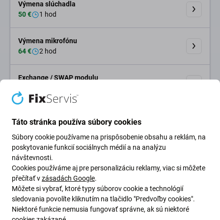
Výmena slúchadla
50 €
1 hod
Výmena mikrofónu
64 €
2 hod
Exchange / SWAP modulu
Cena na otázku
Poškodenie tekutinou
Táto stránka používa súbory cookies
od 20 € do 60 €
24 hod
Súbory cookie používame na prispôsobenie obsahu a reklám, na
poskytovanie funkcií sociálnych médií a na analýzu
Oprava Face ID
návštevnosti.
170 €
240 hod
Cookies používáme aj pre personalizáciu reklamy, viac si môžete
přečítať v
zásadách Google
.
Môžete si vybrať, ktoré typy súborov cookie a technológií
Najlepšie hodnotený
sledovania povolíte kliknutím na tlačidlo "Predvoľby cookies".
4.8
Niektoré funkcie nemusia fungovať správne, ak sú niektoré
Najlepšie hodnotenie na
Google
na Slovensku. Ďakujeme za
cookies zakázané.