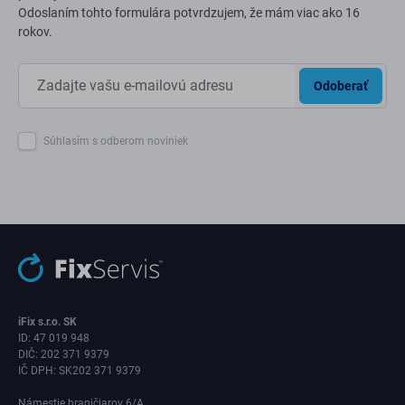
Odoslaním tohto formulára potvrdzujem, že mám viac ako 16
rokov.
Odoberať
Súhlasím s odberom noviniek
iFix s.r.o. SK
ID: 47 019 948
DIČ: 202 371 9379
IČ DPH: SK202 371 9379
Námestie hraničiarov 6/A