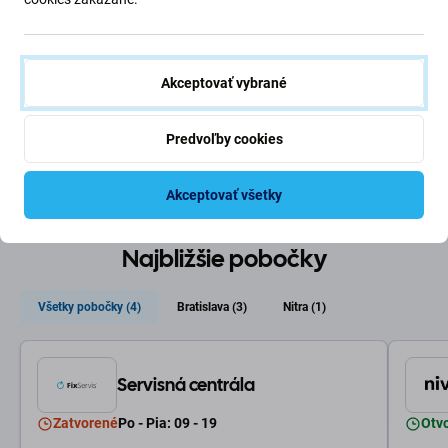
dôveru.
Otvorené každý deň
Naše 3 pobočky otvorené 9:00 - 21:00.
Akceptovať vybrané
Servisná centrála otvorená 9:00 - 19:00
Záruka kvality
Predvoľby cookies
Pre každú opravu ponúkame záruku na prácu technika aj
náhradné diely.
Akceptovať všetky
Najbližšie pobočky
Všetky pobočky (4)
Bratislava (3)
Nitra (1)
Servisná centrála
Zatvorené
Po - Pia: 09 - 19
Otv