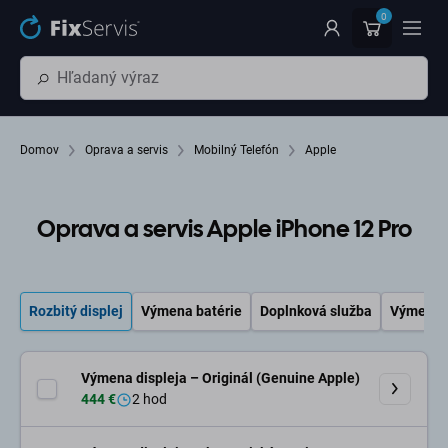
Preskočiť na hlavný obsah
0
Domov
Oprava a servis
Mobilný Telefón
Apple
Oprava a servis Apple iPhone 12 Pro
Rozbitý displej
Výmena batérie
Doplnková služba
Výmena 
Výmena displeja – Originál (Genuine Apple)
444 €
2 hod