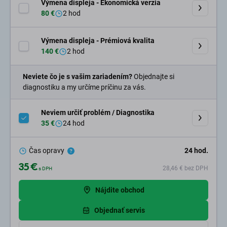
Výmena displeja - Ekonomická verzia
80 €
2 hod
Výmena displeja - Prémiová kvalita
140 €
2 hod
Neviete čo je s vašim zariadením?
Objednajte si
diagnostiku a my určíme príčinu za vás.
Neviem určiť problém / Diagnostika
35 €
24 hod
Čas opravy
24
hod.
35 €
28,46 €
bez DPH
s DPH
Nájdite obchod
Objednať servis