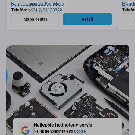
Nám. hraničiarov, Bratislava
Mlynské
Telefón:
+421 2/22133399
Telefó
Mapa centra
Detail
Najlepšie hodnotený servis
Najlepšie hodnotenie na
Google