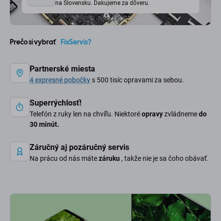
na Slovensku. Ďakujeme za dôveru.
Prečo si vybrať
FixServis?
Partnerské miesta
4 expresné pobočky
s 500 tisíc opravami za sebou.
Superrýchlosť!
Telefón z ruky len na chvíľu. Niektoré
opravy
zvládneme
do
30 minút.
Záručný aj pozáručný servis
Na prácu od nás máte
záruku
, takže nie je sa čoho obávať.