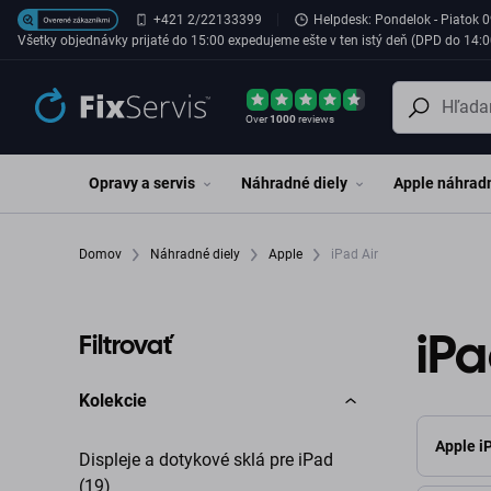
Preskočiť na hlavný obsah
+421 2/22133399
Helpdesk: Pondelok - Piatok 0
Všetky objednávky prijaté do 15:00 expedujeme ešte v ten istý deň (DPD do 14:0
Over
1000
reviews
Opravy a servis
Náhradné diely
Apple náhradn
Domov
Náhradné diely
Apple
iPad Air
iPa
Filtrovať
Kolekcie
Apple i
Displeje a dotykové sklá pre iPad
(19)