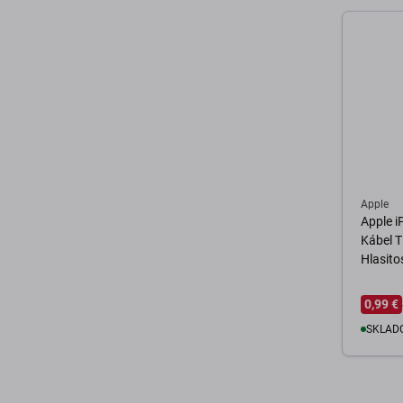
D
Apple
Apple iP
Kábel T
Hlasito
0,99 €
SKLADO
D