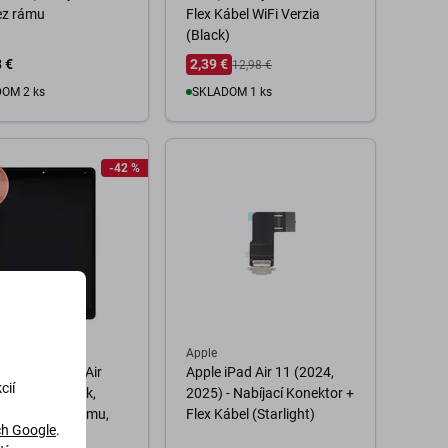
ez rámu
Flex Kábel WiFi Verzia
(Black)
 €
2,39 €
12,98 €
OM 2 ks
SKLADOM 1 ks
o košíka
Do košíka
-42 %
Apple
splej pre iPad Air
Apple iPad Air 11 (2024,
cií
en 2019), Black,
2025) - Nabíjací Konektor +
vé sklo bez rámu,
Flex Kábel (Starlight)
h Google
.
ished