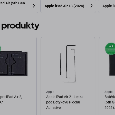
Pad Air (5th Gen
Apple iPad Air 13 (2024)
Apple i
 produkty
Apple
Apple
pre iPad Air 2,
Apple iPad Air 2 - Lepka
Batéria
Ah
pod Dotykovú Plochu
(5th G
Adhesive
2021)