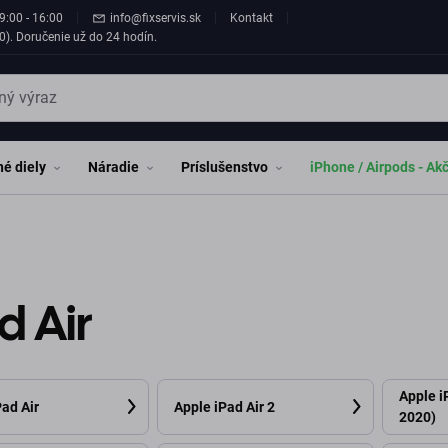
9:00 - 16:00
info@fixservis.sk
Kontakt
0). Doručenie už do 24 hodín.
é diely
Náradie
Príslušenstvo
iPhone / Airpods - Ak
d Air
Apple i
Pad Air
Apple iPad Air 2
2020)