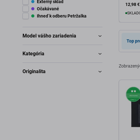
Externý sklad
12,98 €
Očakávané
SKLADO
Ihneď k odberu Petržalka
D
Model vášho zariadenia
Top pr
Kategória
Zobrazený
Originalita