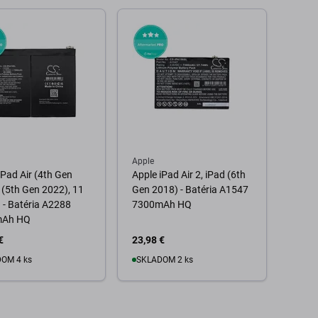
o košíka
Do košíka
Apple
iPad Air (4th Gen
Apple iPad Air 2, iPad (6th
 (5th Gen 2022), 11
Gen 2018) - Batéria A1547
 - Batéria A2288
7300mAh HQ
mAh HQ
€
23,98 €
OM 4 ks
SKLADOM 2 ks
o košíka
Do košíka