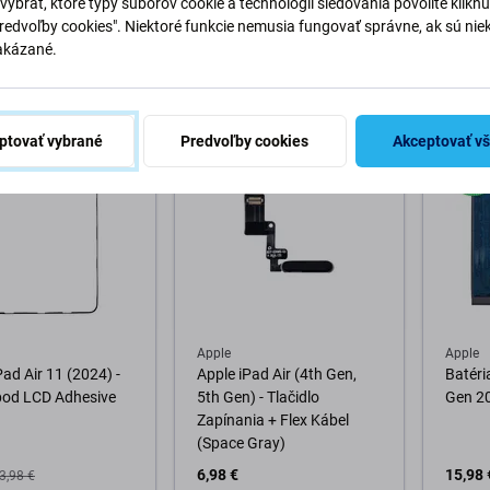
vybrať, ktoré typy súborov cookie a technológií sledovania povolíte klikn
87,29
Predvoľby cookies". Niektoré funkcie nemusia fungovať správne, ak sú nie
2,48 €
OČAKÁ
akázané.
M 2 ks
SKLADOM 10+ ks
(02.09
o košíka
Do košíka
ptovať vybrané
Predvoľby cookies
Akceptovať v
-20 %
D
Apple
Apple
Pad Air 11 (2024) -
Apple iPad Air (4th Gen,
Batéri
pod LCD Adhesive
5th Gen) - Tlačidlo
Gen 2
Zapínania + Flex Kábel
(Space Gray)
6,98 €
15,98 
3,98 €