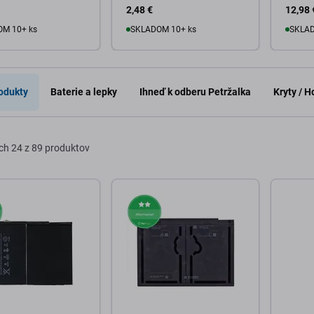
2,48 €
12,98 
M 10+ ks
SKLADOM 10+ ks
SKLAD
o košíka
Do košíka
D
odukty
Baterie a lepky
Ihneď k odberu Petržalka
Kryty / 
ch
24 z 89 produktov