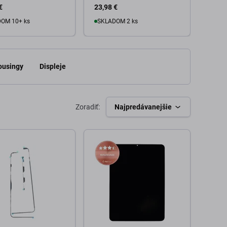
€
23,98 €
149,9
OM 10+ ks
SKLADOM 2 ks
o košíka
Do košíka
Housingy
Displeje
Zoradiť:
Najpredávanejšie