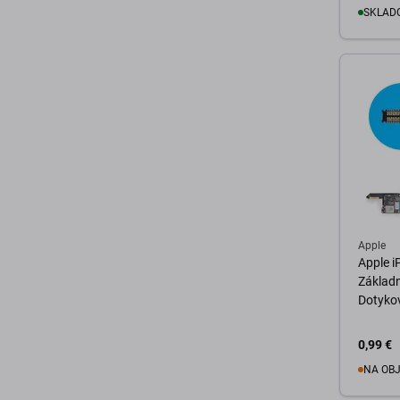
SKLADO
D
Apple
Apple i
Základn
Dotykov
0,99 €
NA OB