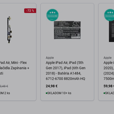
o košíka
Do košíka
D
-72 %
Apple
Apple
ad Air, Mini - Flex
Apple iPad Air, iPad (5th
Apple 
lačidla Zapínania +
Gen 2017), iPad (6th Gen
2020),
sti
2018) - Batéria A1484,
(2024)
6712-6700 8820mAh HQ
7500
24,98 €
59,98 
3,48 €
M 2 ks
SKLADOM 10+ ks
SKLAD
o košíka
Do košíka
D