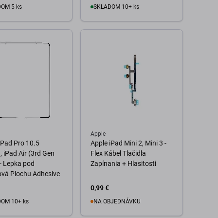
OM 5 ks
SKLADOM 10+ ks
o košíka
Do košíka
Apple
iPad Pro 10.5
Apple iPad Mini 2, Mini 3 -
, iPad Air (3rd Gen
Flex Kábel Tlačidla
- Lepka pod
Zapínania + Hlasitosti
vá Plochu Adhesive
0,99 €
OM 10+ ks
NA OBJEDNÁVKU