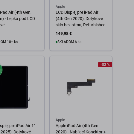
Apple
iPad Air (4th Gen,
LCD Displej pre iPad Air
n) - Lepka pod LCD
(4th Gen 2020), Dotykové
ive
sklo bez rámu, Refurbished
149,98 €
OM 10+ ks
SKLADOM 6 ks
o košíka
Do košíka
-82 %
Apple
splej pre iPad Air 11
Apple iPad Air (4th Gen
 2025), Dotykové
2020) - Nabíjací Konektor +