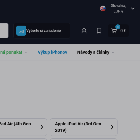
Slovakia,
EUR €
0
0 €
Vyberte si zariadenie
čná ponuka!
Výkup iPhonov
Návody a články
Pad Air (4th Gen
Apple iPad Air (3rd Gen
2019)