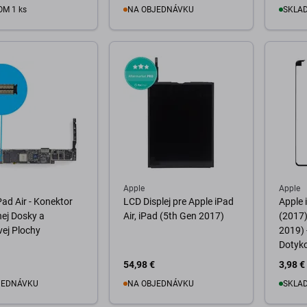
M 1 ks
NA OBJEDNÁVKU
SKLAD
o košíka
Do košíka
D
Apple
Apple
Pad Air - Konektor
LCD Displej pre Apple iPad
Apple 
ej Dosky a
Air, iPad (5th Gen 2017)
(2017)
ej Plochy
2019) 
Dotyko
54,98 €
3,98 €
JEDNÁVKU
NA OBJEDNÁVKU
SKLAD