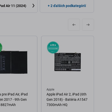
Pad Air 11 (2024)
+ 2 ďalších podkategórií
Apple
Apple
 pre iPad Air, iPad
Apple iPad Air 2, iPad (6th
LCD D
en 2017 - 9th Gen
Gen 2018) - Batéria A1547
(4th 
, 8827mAh
7300mAh HQ
sklo 