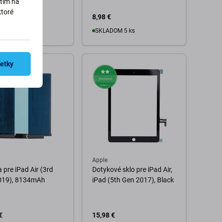
utím na
 €
149,98 €
ktoré
8,98 €
VAME 2 ks,
.2026)
SKLADOM 5 ks
Do košíka
šetky
o košíka
Apple
a pre iPad Air (3rd
Dotykové sklo pre iPad Air,
019), 8134mAh
iPad (5th Gen 2017), Black
€
15,98 €