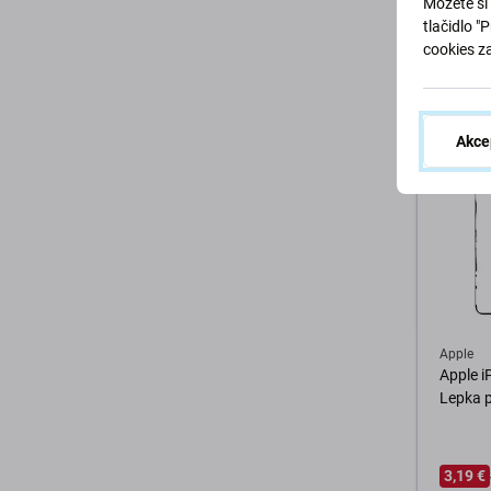
Môžete si 
tlačidlo "
13,98 €
cookies z
SKLADO
D
Akce
Apple
Apple i
Lepka 
3,19 €