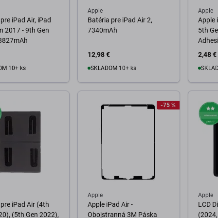
Apple
Apple
pre iPad Air, iPad
Batéria pre iPad Air 2,
Apple 
n 2017 - 9th Gen
7340mAh
5th Ge
 8827mAh
Adhes
12,98 €
2,48 €
M 10+ ks
SKLADOM 10+ ks
SKLAD
o košíka
Do košíka
D
-75 %
Apple
Apple
 pre iPad Air (4th
Apple iPad Air -
LCD Di
0), (5th Gen 2022),
Obojstranná 3M Páska
(2024,