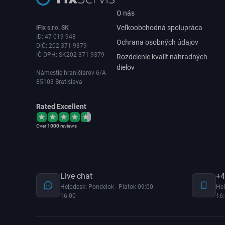
O nás
Veľkoobchodná spolupráca
iFix s.r.o. SK
ID: 47 019 948
Ochrana osobných údajov
DIČ: 202 371 9379
IČ DPH: SK202 371 9379
Rozdelenie kvalít náhradných
dielov
Námestie hraničiarov 6/A
85103 Bratislava
Rated Excellent
Over
1000
reviews
Live chat
+4
Helpdesk: Pondelok - Piatok 09:00 -
Hel
16:00
16