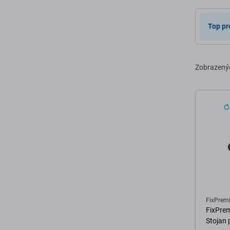
D
Top pr
Zobrazený
FixPrem
FixPrem
Stojan 