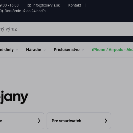
9:00 - 16:00
info@fixservis.sk
Kontakt
0). Doručenie už do 24 hodín.
é diely
Náradie
Príslušenstvo
iPhone / Airpods - Ak
ojany
e
Pre smartwatch