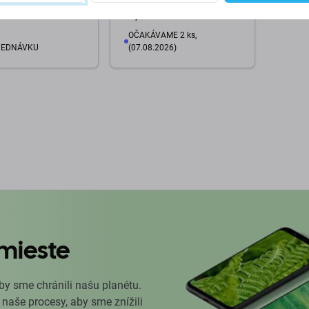
29,98 €
OČAKÁVAME 2 ks,
JEDNÁVKU
(07.08.2026)
o košíka
Do košíka
mieste
by sme chránili našu planétu.
 naše procesy, aby sme znížili