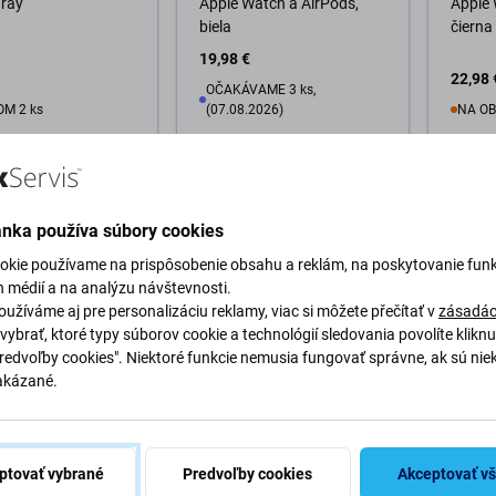
gray
Apple Watch a AirPods,
Apple 
biela
čierna
19,98 €
22,98 
OČAKÁVAME 3 ks,
M 2 ks
(07.08.2026)
NA O
o košíka
D
Do košíka
ánka používa súbory cookies
okie používame na prispôsobenie obsahu a reklám, na poskytovanie funk
h médií a na analýzu návštevnosti.
užíváme aj pre personalizáciu reklamy, viac si môžete přečítať v
zásadác
vybrať, ktoré typy súborov cookie a technológií sledovania povolíte klikn
Predvoľby cookies". Niektoré funkcie nemusia fungovať správne, ak sú nie
akázané.
ium
FixPremium
mium - MagSafe
FixPremium - MagSafe
3v1 pre iPhone,
Stojan 3v1 pre iPhone,
atch a AirPods,
Apple Watch a AirPods,
ptovať vybrané
Predvoľby cookies
Akceptovať v
čierna