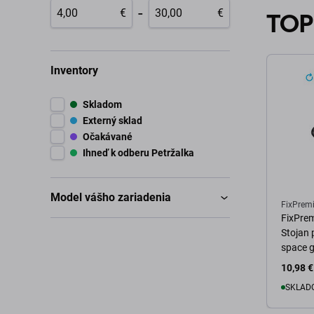
-
€
€
TOP
Inventory
Skladom
Externý sklad
Očakávané
Ihneď k odberu Petržalka
Model vášho zariadenia
FixPrem
FixPrem
Stojan 
space 
10,98 €
SKLADO