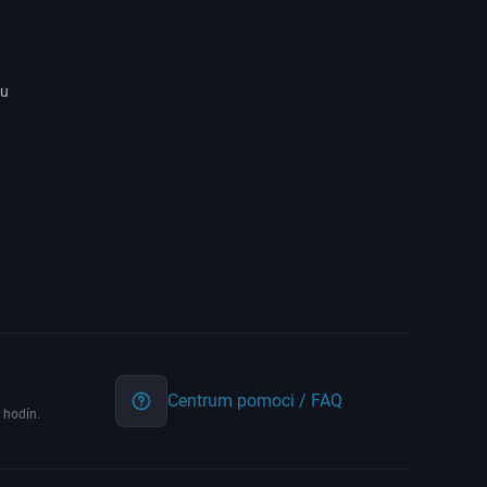
ru
Centrum pomoci / FAQ
 hodín.