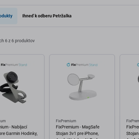
o košíka
odukty
Ihneď k odberu Petržalka
ch
6 z 6 produktov
ium
FixPremium
FixPre
ium - Nabíjací
FixPremium - MagSafe
FixPr
pre Garmin Hodinky,
Stojan 3v1 pre iPhone,
Stojan