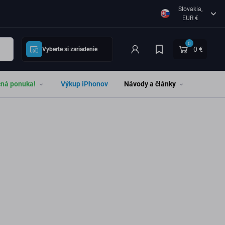
Slovakia,
EUR €
0
0 €
Vyberte si zariadenie
čná ponuka!
Výkup iPhonov
Návody a články