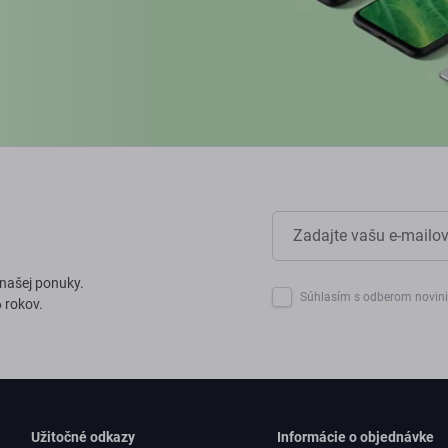
 našej ponuky.
Súhlasím s odberom novin
 rokov.
Užitočné odkazy
Informácie o objednávke