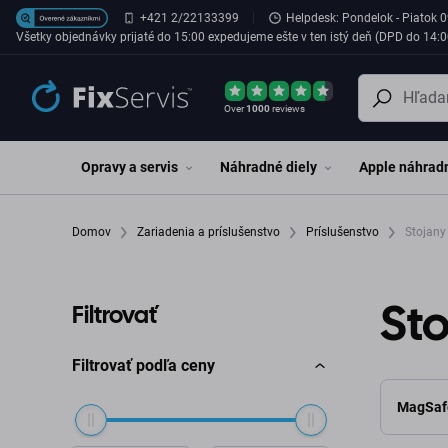
Preskočiť na hlavný obsah
+421 2/22133399
Helpdesk: Pondelok - Piatok 0
Všetky objednávky prijaté do 15:00 expedujeme ešte v ten istý deň (DPD do 14:0
Over
1000
reviews
Opravy a servis
Náhradné diely
Apple náhradn
Domov
Zariadenia a príslušenstvo
Príslušenstvo
Stojany
St
Filtrovať
Filtrovať podľa ceny
MagSaf