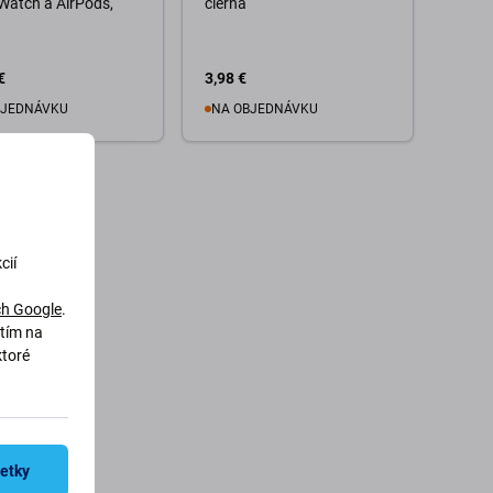
Watch a AirPods,
čierna
€
3,98 €
BJEDNÁVKU
NA OBJEDNÁVKU
o košíka
Do košíka
cií
h Google
.
utím na
ktoré
šetky