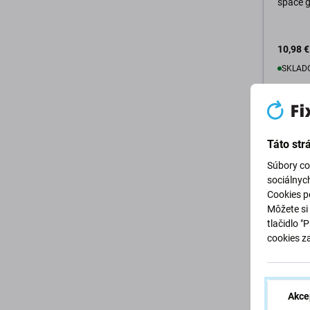
space 
10,98 €
SKLADO
D
Táto str
Súbory co
sociálnyc
Cookies po
Môžete si 
tlačidlo "
cookies z
FixPrem
FixPre
Stojan 
Apple W
Akce
biela