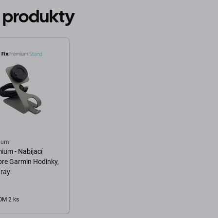
 produkty
ium
ium - Nabíjací
pre Garmin Hodinky,
gray
M 2 ks