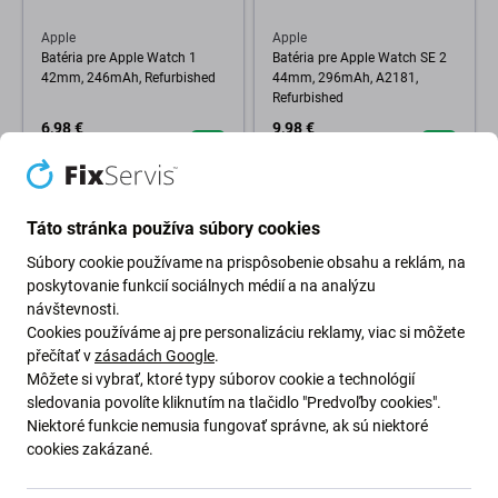
Apple
Apple
Batéria pre Apple Watch 1
Batéria pre Apple Watch SE 2
42mm, 246mAh, Refurbished
44mm, 296mAh, A2181,
Refurbished
6,98 €
9,98 €
SKLADOM 4 ks
SKLADOM 1 ks
Táto stránka používa súbory cookies
Súbory cookie používame na prispôsobenie obsahu a reklám, na
poskytovanie funkcií sociálnych médií a na analýzu
návštevnosti.
Cookies používáme aj pre personalizáciu reklamy, viac si môžete
přečítať v
zásadách Google
.
Môžete si vybrať, ktoré typy súborov cookie a technológií
sledovania povolíte kliknutím na tlačidlo "Predvoľby cookies".
Apple
Apple
Niektoré funkcie nemusia fungovať správne, ak sú niektoré
Batéria pre Apple Watch 4 40
Batéria pre Apple Watch 6
cookies zakázané.
mm, 220mAh, Li-Pol, 3.85 V,
40mm, 266mAh, Refurbished
A2058, HQ