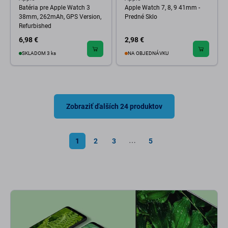
Batéria pre Apple Watch 3
Apple Watch 7, 8, 9 41mm -
38mm, 262mAh, GPS Version,
Predné Sklo
Refurbished
6,98 €
2,98 €
SKLADOM 3 ks
NA OBJEDNÁVKU
Zobraziť ďalších 24 produktov
1
2
3
5
⋯