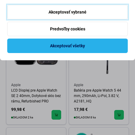
14,98 €
11,98 €
OČAKÁVAME 1 ks,
Akceptovať vybrané
SKLADOM 3 ks
(01.09.2026)
Predvoľby cookies
Akceptovať všetky
Apple
Apple
LCD Displej pre Apple Watch
Batéria pre Apple Watch 5 44
SE 2 40mm, Dotykové sklo bez
mm, 290mAh, Li-Pol, 3.82 V,
rámu, Refurbished PRO
A2181, HQ
99,98 €
17,98 €
SKLADOM 2 ks
SKLADOM 8 ks