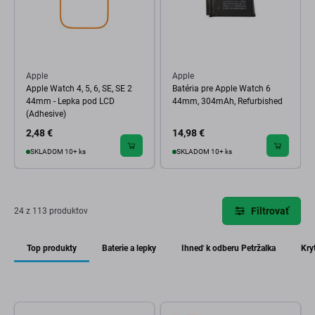
Apple
Apple
Apple Watch 4, 5, 6, SE, SE 2
Batéria pre Apple Watch 6
44mm - Lepka pod LCD
44mm, 304mAh, Refurbished
(Adhesive)
2,48 €
14,98 €
SKLADOM 10+ ks
SKLADOM 10+ ks
Filtrovať
24 z 113 produktov
Top produkty
Baterie a lepky
Ihneď k odberu Petržalka
Kry