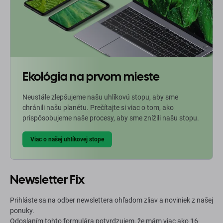
Ekológia na prvom mieste
Neustále zlepšujeme našu uhlíkovú stopu, aby sme
chránili našu planétu. Prečítajte si viac o tom, ako
prispôsobujeme naše procesy, aby sme znížili našu stopu.
Viac o našej uhlíkovej stope
Newsletter Fix
Prihláste sa na odber newslettera ohľadom zliav a noviniek z našej
ponuky.
Odoslaním tohto formulára potvrdzujem, že mám viac ako 16