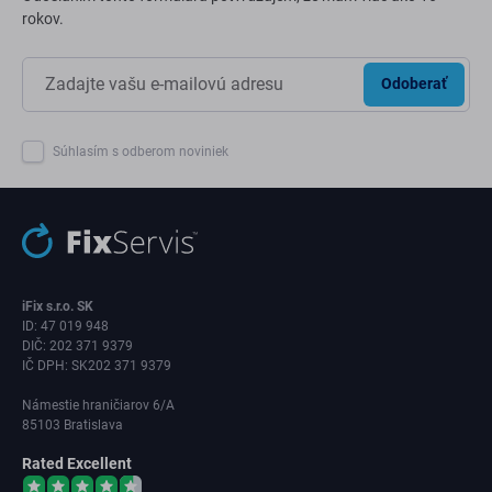
rokov.
Odoberať
Súhlasím s odberom noviniek
iFix s.r.o. SK
ID: 47 019 948
DIČ: 202 371 9379
IČ DPH: SK202 371 9379
Námestie hraničiarov 6/A
85103 Bratislava
Rated Excellent