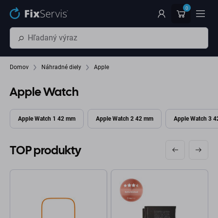
Preskočiť na hlavný obsah
0
Domov
Náhradné diely
Apple
Apple Watch
Apple Watch 1 42 mm
Apple Watch 2 42 mm
Apple Watch 3 
TOP produkty