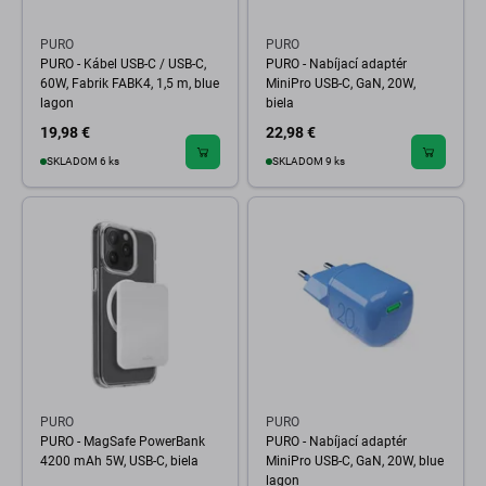
PURO
PURO
PURO - Kábel USB-C / USB-C,
PURO - Nabíjací adaptér
60W, Fabrik FABK4, 1,5 m, blue
MiniPro USB-C, GaN, 20W,
lagon
biela
19,98 €
22,98 €
SKLADOM 6 ks
SKLADOM 9 ks
PURO
PURO
PURO - MagSafe PowerBank
PURO - Nabíjací adaptér
4200 mAh 5W, USB-C, biela
MiniPro USB-C, GaN, 20W, blue
lagon