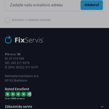
Odoberať
Súhlasím s odberom noviniek
iFix s.r.o. SK
ID: 47 019 948
DIČ: 202 371 9379
IČ DPH: SK202 371 9379
Námestie hraničiarov 6/A
85103 Bratislava
Rated Excellent
Over
1000
reviews
Zákaznícky servis