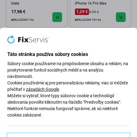
biela
iPhone 16 Pro Max
17,98 €
1,29 €
6,98 €
SKLADOM 1 ks
SKLADOM 10+ ks
Táto stránka používa súbory cookies
Súbory cookie používame na prispôsobenie obsahu a reklám, na
poskytovanie funkcií sociálnych médií a na analýzu
návštevnosti.
Cookies používáme aj pre personalizáciu reklamy, viac si môžete
přečítať v
zásadách Google
.
FixPremium
FixPremium
Môžete si vybrať, ktoré typy súborov cookie a technológií
FixPremium - MagSafe
FixPremium - MagSafe
sledovania povolíte kliknutím na tlačidlo "Predvoľby cookies".
PowerBank so Stojanom
PowerBank 5000mAh, fialová
Niektoré funkcie nemusia fungovať správne, ak sú niektoré
5000mAh, čierna
cookies zakázané.
15,98 €
14,98 €
SKLADOM 3 ks
SKLADOM 1 ks