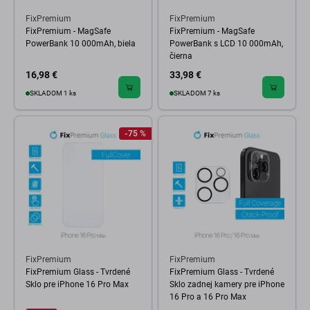
FixPremium
FixPremium
FixPremium - MagSafe
FixPremium - MagSafe
PowerBank 10 000mAh, biela
PowerBank s LCD 10 000mAh,
čierna
16,98 €
33,98 €
SKLADOM 1 ks
SKLADOM 7 ks
-75 %
FixPremium
FixPremium
FixPremium Glass - Tvrdené
FixPremium Glass - Tvrdené
Sklo pre iPhone 16 Pro Max
Sklo zadnej kamery pre iPhone
16 Pro a 16 Pro Max