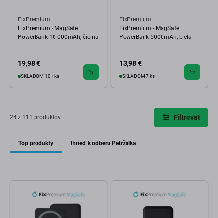
FixPremium
FixPremium
FixPremium - MagSafe
FixPremium - MagSafe
PowerBank 10 000mAh, čierna
PowerBank 5000mAh, biela
19,98 €
13,98 €
SKLADOM 10+ ks
SKLADOM 7 ks
Filtrovať
24 z 111 produktov
Top produkty
Ihneď k odberu Petržalka