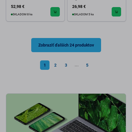
52,98 €
26,98 €
SKLADOM 8 ks
SKLADOM 5 ks
Zobraziť ďalších 24 produktov
1
2
3
5
⋯