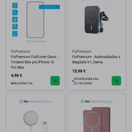
FixPremium
FixPremium
FixPremium FullCover Glass -
FixPremium - Autonabíjačka s
Tvrdené Sklo pre iPhone 16
MagSafe V1, čierna
Pro Max
15,98 €
4,98 €
OČAKÁVAME 4 ks,
SKLADOM 7 ks
(21.08.2026)