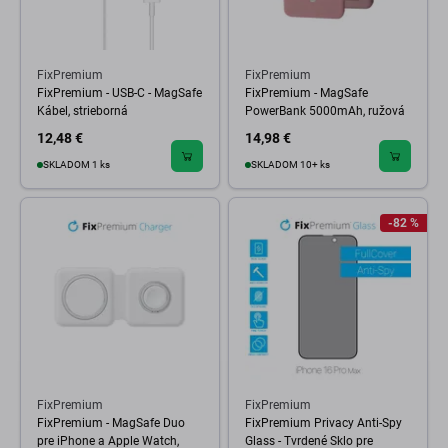
FixPremium
FixPremium
FixPremium - USB-C - MagSafe
FixPremium - MagSafe
Kábel, strieborná
PowerBank 5000mAh, ružová
12,48 €
14,98 €
SKLADOM 1 ks
SKLADOM 10+ ks
-82 %
FixPremium
FixPremium
FixPremium - MagSafe Duo
FixPremium Privacy Anti-Spy
pre iPhone a Apple Watch,
Glass - Tvrdené Sklo pre