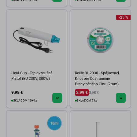
-25 %
Heat Gun - Teplovzdušná
Relife RL-2030 - Spájkovací
Pištoľ (EU 230V, 300W)
Knôt pre Odstranenie
Prebytočného Cínu (2mm)
9,98 €
2,99 €
3,98 €
SKLADOM 10+ ks
SKLADOM 7 ks