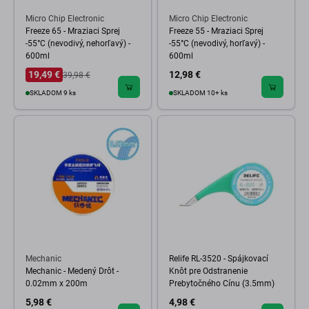
Micro Chip Electronic
Micro Chip Electronic
Freeze 65 - Mraziaci Sprej
Freeze 55 - Mraziaci Sprej
-55°C (nevodivý, nehorľavý) -
-55°C (nevodivý, horľavý) -
600ml
600ml
19,49 €
12,98 €
39,98 €
SKLADOM 9 ks
SKLADOM 10+ ks
Mechanic
Relife RL-3520 - Spájkovací
Mechanic - Medený Drôt -
Knôt pre Odstranenie
0.02mm x 200m
Prebytočného Cínu (3.5mm)
5,98 €
4,98 €