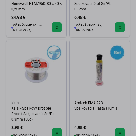
Honeywell PTM7950, 80 × 40 ×
Spájkovací Drôt Sn/Pb -
0,25mm
0.5mm
24,98 €
6,48 €
OČAKÁVAME 10+ ks,
OČAKÁVAME 4 ks,
(21.08.2026)
(03.09.2026)
Kaisi
Amtech RMA-223 -
Kaisi - Spájkový Drôt pre
Spájkovacia Pasta (10ml)
Presné Spájkovanie Sn/Pb -
0.3mm (50g)
2,98 €
4,98 €
SKLADOM 10+ ks
SKLADOM 10+ ks