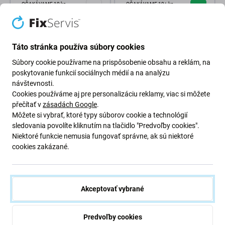
OČAKÁVAME 10 ks,
OČAKÁVAME 10+ ks,
(19.10.2026)
(14.08.2026)
Táto stránka používa súbory cookies
Súbory cookie používame na prispôsobenie obsahu a reklám, na
poskytovanie funkcií sociálnych médií a na analýzu
návštevnosti.
Cookies používáme aj pre personalizáciu reklamy, viac si môžete
přečítať v
zásadách Google
.
Môžete si vybrať, ktoré typy súborov cookie a technológií
sledovania povolíte kliknutím na tlačidlo "Predvoľby cookies".
Micro Chip Electronic
Relife RL-3515 - Spájkovací
Niektoré funkcie nemusia fungovať správne, ak sú niektoré
Freeze 55 - Mraziaci Sprej
Knôt pre Odstranenie
cookies zakázané.
-55°C (nevodivý, horľavý) -
Prebytočného Cínu (3.5mm)
400ml
2,98 €
8,98 €
OČAKÁVAME 9 ks,
SKLADOM 10+ ks
(21.08.2026)
Akceptovať vybrané
Predvoľby cookies