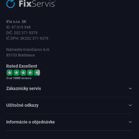
iFix s.r.o. SK
ID: 47 019 948
DIČ: 202 371 9379
IČ DPH: SK202 371 9379
Námestie hraničiarov 6/A
85103 Bratislava
Rated Excellent
Over
1000
reviews
Zákaznícky servis
Užitočné odkazy
Informácie o objednávke