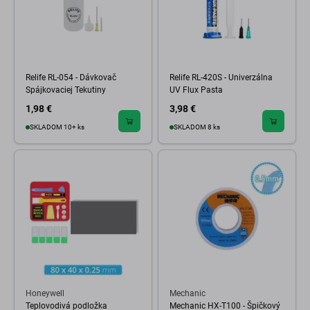
Relife RL-054 - Dávkovač
Relife RL-420S - Univerzálna
Spájkovaciej Tekutiny
UV Flux Pasta
1,98 €
3,98 €
SKLADOM 10+ ks
SKLADOM 8 ks
Honeywell
Mechanic
Teplovodivá podložka
Mechanic HX-T100 - Špičkový