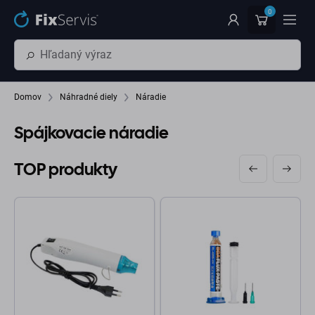
Preskočiť na hlavný obsah
0
Domov
Náhradné diely
Náradie
Spájkovacie náradie
TOP produkty