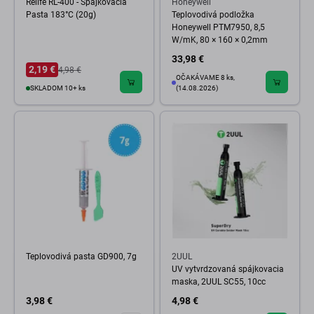
Relife RL-400 - Spájkovacia
Honeywell
Pasta 183°C (20g)
Teplovodivá podložka
Honeywell PTM7950, 8,5
W/mK, 80 × 160 × 0,2mm
33,98 €
2,19 €
4,98 €
OČAKÁVAME 8 ks,
SKLADOM 10+ ks
(14.08.2026)
Teplovodivá pasta GD900, 7g
2UUL
UV vytvrdzovaná spájkovacia
maska, 2UUL SC55, 10cc
3,98 €
4,98 €