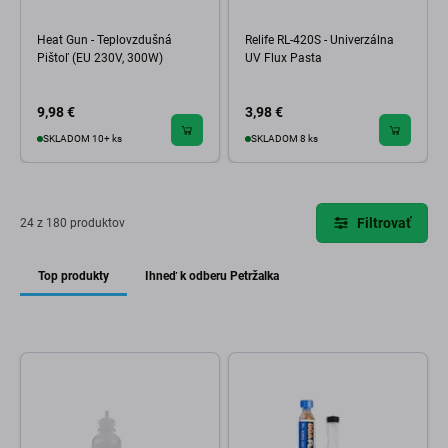
Heat Gun - Teplovzdušná
Relife RL-420S - Univerzálna
Pištoľ (EU 230V, 300W)
UV Flux Pasta
9,98 €
3,98 €
SKLADOM 10+ ks
SKLADOM 8 ks
Filtrovať
24 z 180 produktov
Top produkty
Ihneď k odberu Petržalka