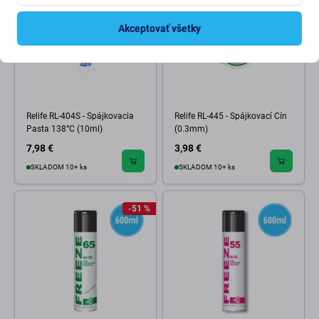
Akceptovať všetky
Relife RL-404S - Spájkovacia
Relife RL-445 - Spájkovací Cín
Pasta 138°C (10ml)
(0.3mm)
7,98 €
3,98 €
SKLADOM 10+ ks
SKLADOM 10+ ks
-51 %