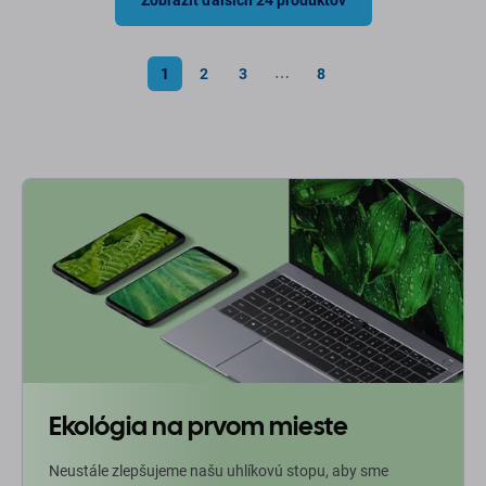
Zobraziť ďalších 24 produktov
1
2
3
8
⋯
Ekológia na prvom mieste
Neustále zlepšujeme našu uhlíkovú stopu, aby sme