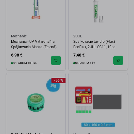
Mechanic
2UUL
Mechanic - UV Vytvrditeľná
Spájkovacie tavidlo (Flux)
Spájkovacia Maska (Zelená)
EcoFlux, 2UUL SC11, 10cc
6,98 €
7,48 €
SKLADOM 10+ ks
SKLADOM 1 ks
-56 %