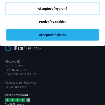
rokov.
Akceptovať vybrané
Odoberať
Predvoľby cookies
Súhlasím s odberom noviniek
Akceptovať všetky
iFix s.r.o. SK
ID: 47 019 948
DIČ: 202 371 9379
IČ DPH: SK202 371 9379
Námestie hraničiarov 6/A
85103 Bratislava
Rated Excellent
Over
1000
reviews