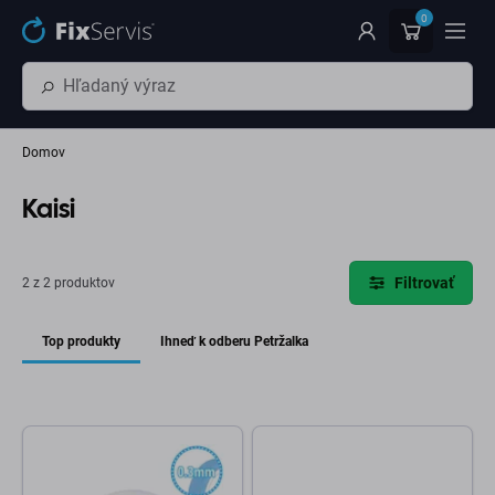
Preskočiť na hlavný obsah
0
Domov
Kaisi
Filtrovať
2 z 2 produktov
Top produkty
Ihneď k odberu Petržalka