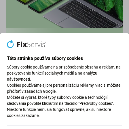
Ekológia na prvom mieste
Neustále zlepšujeme našu uhlíkovú stopu, aby sme
chránili našu planétu. Prečítajte si viac o tom, ako
Táto stránka používa súbory cookies
prispôsobujeme naše procesy, aby sme znížili našu stopu.
Súbory cookie používame na prispôsobenie obsahu a reklám, na
poskytovanie funkcií sociálnych médií a na analýzu
Viac o našej uhlíkovej stope
návštevnosti.
Cookies používáme aj pre personalizáciu reklamy, viac si môžete
přečítať v
zásadách Google
.
Newsletter Fix
Môžete si vybrať, ktoré typy súborov cookie a technológií
sledovania povolíte kliknutím na tlačidlo "Predvoľby cookies".
Niektoré funkcie nemusia fungovať správne, ak sú niektoré
Prihláste sa na odber newslettera ohľadom zliav a noviniek z našej
cookies zakázané.
ponuky.
Odoslaním tohto formulára potvrdzujem, že mám viac ako 16