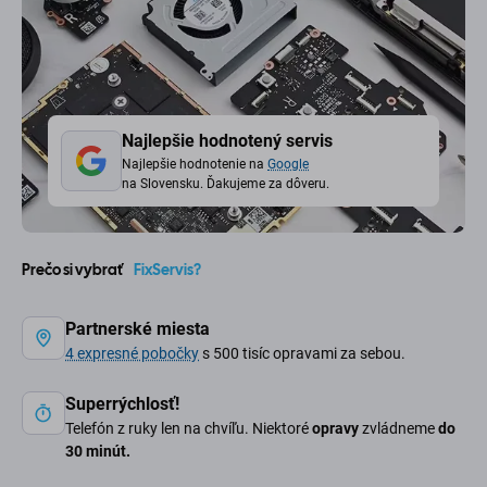
Najlepšie hodnotený servis
Najlepšie hodnotenie na
Google
na Slovensku. Ďakujeme za dôveru.
Prečo si vybrať
FixServis?
Partnerské miesta
4 expresné pobočky
s 500 tisíc opravami za sebou.
Superrýchlosť!
Telefón z ruky len na chvíľu. Niektoré
opravy
zvládneme
do
30 minút.