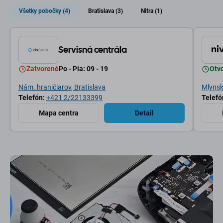
Všetky pobočky (4)
Bratislava (3)
Nitra (1)
Servisná centrála
Zatvorené
Po - Pia: 09 - 19
Otv
Nám. hraničiarov, Bratislava
Mlynské
Telefón:
+421 2/22133399
Telefó
Mapa centra
Detail