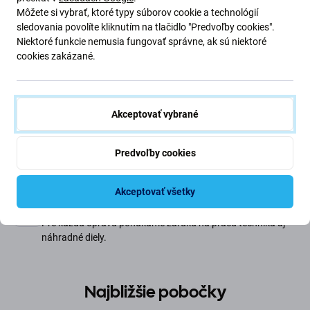
Môžete si vybrať, ktoré typy súborov cookie a technológií
Výmena mikrofónu
sledovania povolíte kliknutím na tlačidlo "Predvoľby cookies".
74 €
2 hod
Niektoré funkcie nemusia fungovať správne, ak sú niektoré
cookies zakázané.
Najlepšie hodnotený
4.8
Najlepšie hodnotenie na
Google
na Slovensku. Ďakujeme za
dôveru.
Akceptovať vybrané
Otvorené každý deň
Predvoľby cookies
Naše 3 pobočky otvorené 9:00 - 21:00.
Servisná centrála otvorená 9:00 - 19:00
Akceptovať všetky
Záruka kvality
Pre každú opravu ponúkame záruku na prácu technika aj
náhradné diely.
Najbližšie pobočky