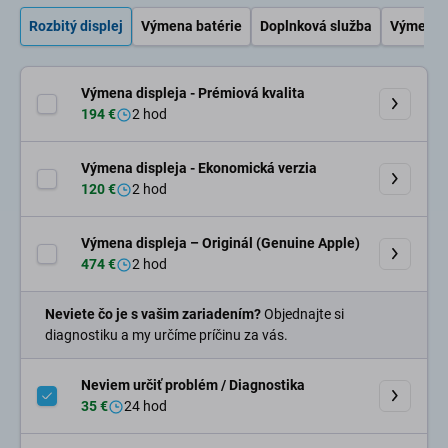
Rozbitý displej
Výmena batérie
Doplnková služba
Výmena 
Výmena displeja - Prémiová kvalita
194 €
2 hod
Výmena displeja - Ekonomická verzia
120 €
2 hod
Výmena displeja – Originál (Genuine Apple)
474 €
2 hod
Neviete čo je s vašim zariadením?
Objednajte si
diagnostiku a my určíme príčinu za vás.
Neviem určiť problém / Diagnostika
35 €
24 hod