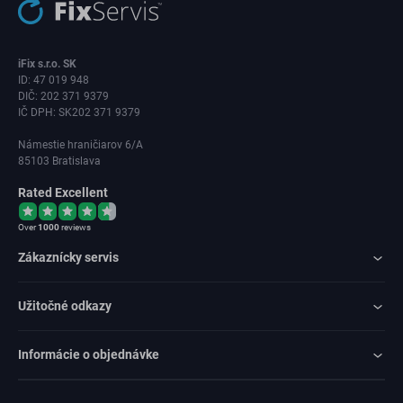
iFix s.r.o. SK
ID: 47 019 948
DIČ: 202 371 9379
IČ DPH: SK202 371 9379
Námestie hraničiarov 6/A
85103 Bratislava
Rated Excellent
Over
1000
reviews
Zákaznícky servis
Užitočné odkazy
Informácie o objednávke