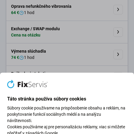
Oprava nefunkčného vibrovania
64 €
1 hod
Exchange / SWAP modulu
Cena na otázku
Výmena slúchadla
74 €
1 hod
Poškodenie tekutinou
od 20 € do 60 €
24 hod
Oprava Face ID
Táto stránka používa súbory cookies
239 €
240 hod
Súbory cookie používame na prispôsobenie obsahu a reklám, na
poskytovanie funkcií sociálnych médií a na analýzu
Výmena reproduktora
návštevnosti.
74 €
1 hod
Cookies používáme aj pre personalizáciu reklamy, viac si môžete
přečítať v
zásadách Google
.