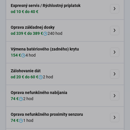
Expresný servis / Rýchlostný príplatok
od 10 € do 40 €
Oprava základnej dosky
od 339 € do 389 €
240 hod
Výmena batériového (zadného) krytu
154 €
4 hod
Zálohovanie dát
od 20 € do 60 €
2 hod
Oprava nefunkčného nabíjania
74 €
2 hod
Oprava nefunkčného proximity senzoru
74 €
1 hod