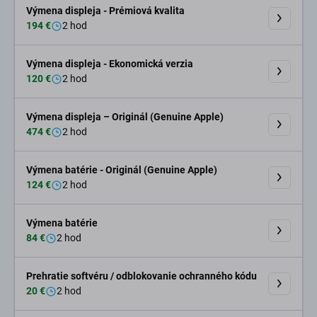
Výmena displeja - Prémiová kvalita
194 €
2 hod
Výmena displeja - Ekonomická verzia
120 €
2 hod
Výmena displeja – Originál (Genuine Apple)
474 €
2 hod
Výmena batérie - Originál (Genuine Apple)
124 €
2 hod
Výmena batérie
84 €
2 hod
Prehratie softvéru / odblokovanie ochranného kódu
20 €
2 hod