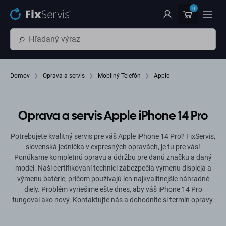
Preskočiť na hlavný obsah
0
Domov
Oprava a servis
Mobilný Telefón
Apple
Oprava a servis Apple iPhone 14 Pro
Potrebujete kvalitný servis pre váš Apple iPhone 14 Pro? FixServis,
slovenská jednička v expresných opravách, je tu pre vás!
Ponúkame kompletnú opravu a údržbu pre danú značku a daný
model. Naši certifikovaní technici zabezpečia výmenu displeja a
výmenu batérie, pričom používajú len najkvalitnejšie náhradné
diely. Problém vyriešime ešte dnes, aby váš iPhone 14 Pro
fungoval ako nový. Kontaktujte nás a dohodnite si termín opravy.