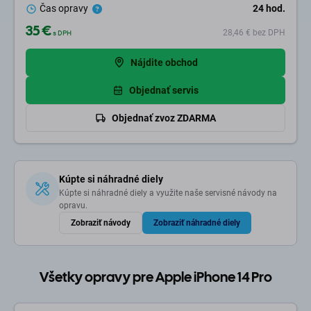
Čas opravy
24
hod.
35 €
28,46 €
bez DPH
s DPH
Nájdite obchod
Objednať servis
Objednať zvoz ZDARMA
Kúpte si náhradné diely
Kúpte si náhradné diely a využite naše servisné návody na
opravu.
Zobraziť návody
Zobraziť náhradné diely
Všetky opravy pre Apple iPhone 14 Pro