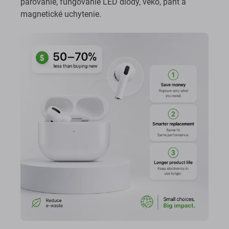
párovanie, fungovanie LED diódy, veko, pánt a
magnetické uchytenie.