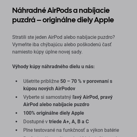
Náhradné AirPods a nabíjacie
puzdrá – originálne diely Apple
Stratili ste jeden AirPod alebo nabíjacie puzdro?
Vymeňte iba chýbajúcu alebo poškodenú časť
namiesto kúpy úplne novej sady.
Výhody kúpy náhradného dielu u nás:
Ušetrite približne
50 – 70 % v porovnaní s
kúpou nových AirPodov
Vyberte si samostatný
ľavý AirPod, pravý
AirPod alebo nabíjacie puzdro
100% originálne diely Apple
Dostupné v
triede A+, A, B a C
Plne testované na funkčnosť a výkon batérie