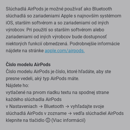
Slúchadlá AirPods je možné používať ako Bluetooth
slúchadlá so zariadeniami Apple s najnovším systémom
iOS, starším softvérom a so zariadeniami od iných
výrobcov. Pri použití so starším softvérom alebo
zariadeniami od iných výrobcov bude dostupnosť
niektorých funkcií obmedzená. Podrobnejšie informácie
nájdete na stránke
apple.com/airpods.
Číslo modelu AirPods
Číslo modelu AirPods je číslo, ktoré hľadáte, aby ste
presne vedeli, aký typ AirPods máte.
Nájdete ho:
vytlačené na prvom riadku textu na spodnej strane
každého slúchadla AirPods
v Nastaveniach → Bluetooth → vyhľadajte svoje
slúchadlá AirPods v zozname → vedľa slúchadiel AirPods
klepnite na tlačidlo
ⓘ
(Viac informácií)