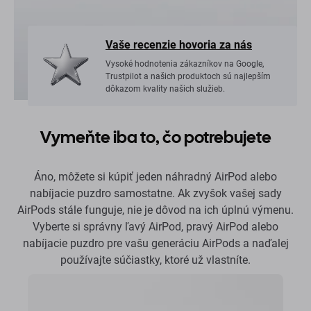
Vaše recenzie hovoria za nás
Vysoké hodnotenia zákazníkov na Google,
Trustpilot a našich produktoch sú najlepším
dôkazom kvality našich služieb.
Vymeňte iba to, čo potrebujete
Áno, môžete si kúpiť jeden náhradný AirPod alebo
nabíjacie puzdro samostatne. Ak zvyšok vašej sady
AirPods stále funguje, nie je dôvod na ich úplnú výmenu.
Vyberte si správny ľavý AirPod, pravý AirPod alebo
nabíjacie puzdro pre vašu generáciu AirPods a naďalej
používajte súčiastky, ktoré už vlastníte.