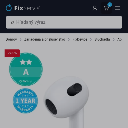
Preskočiť na hlavný obsah
0
Domov
Zariadenia a príslušenstvo
FixDevice
Slúchadlá
Apple 
-25 %
-25 %