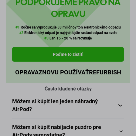
PODPORUJEME PRÁVO NA
OPRAVU
#1
Ročne sa vyprodukuje 53 miliónov ton elektronického odpadu
#2
Elektronický odpad je najrýchlejšie rastúci odpad na svete
#3
Len 15 - 20 % sa recykluje
Poďme to zistiť!
OPRAVA
ZNOVU POUŽÍVAŤ
REFURBISH
Často kladené otázky
Môžem si kúpiť len jeden náhradný
AirPod?
Môžem si kúpiť nabíjacie puzdro pre
AirPods samostatne?