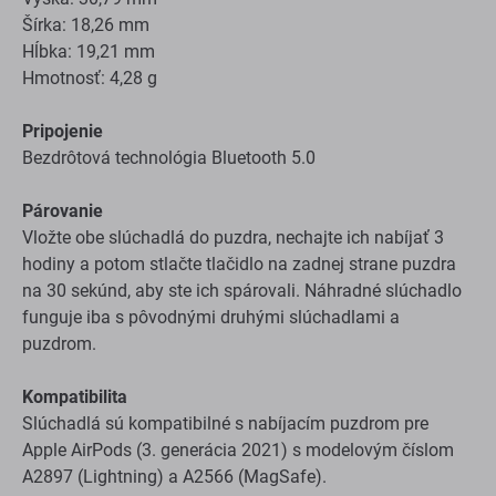
Šírka: 18,26 mm
Hĺbka: 19,21 mm
Hmotnosť: 4,28 g
Pripojenie
Bezdrôtová technológia Bluetooth 5.0
Párovanie
Vložte obe slúchadlá do puzdra, nechajte ich nabíjať 3
hodiny a potom stlačte tlačidlo na zadnej strane puzdra
na 30 sekúnd, aby ste ich spárovali. Náhradné slúchadlo
funguje iba s pôvodnými druhými slúchadlami a
puzdrom.
Kompatibilita
Slúchadlá sú kompatibilné s nabíjacím puzdrom pre
Apple AirPods (3. generácia 2021) s modelovým číslom
A2897 (Lightning) a A2566 (MagSafe).