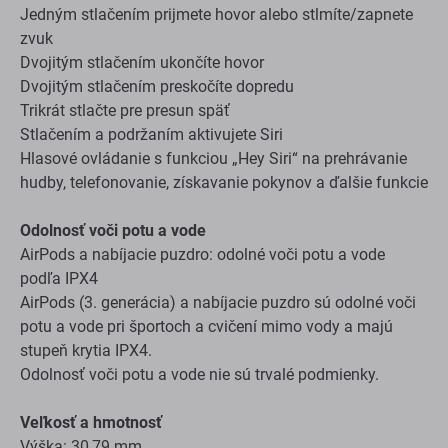
Jedným stlačením prijmete hovor alebo stlmíte/zapnete
zvuk
Dvojitým stlačením ukončíte hovor
Dvojitým stlačením preskočíte dopredu
Trikrát stlačte pre presun späť
Stlačením a podržaním aktivujete Siri
Hlasové ovládanie s funkciou „Hey Siri“ na prehrávanie
hudby, telefonovanie, získavanie pokynov a ďalšie funkcie
Odolnosť voči potu a vode
AirPods a nabíjacie puzdro: odolné voči potu a vode
podľa IPX4
AirPods (3. generácia) a nabíjacie puzdro sú odolné voči
potu a vode pri športoch a cvičení mimo vody a majú
stupeň krytia IPX4.
Odolnosť voči potu a vode nie sú trvalé podmienky.
Veľkosť a hmotnosť
Výška: 30,79 mm