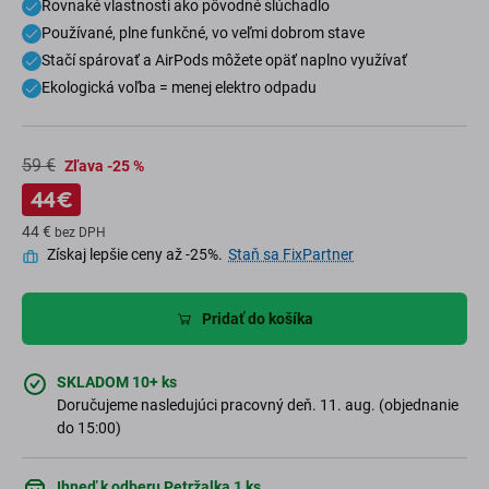
Rovnaké vlastnosti ako pôvodné slúchadlo
Používané, plne funkčné, vo veľmi dobrom stave
Stačí spárovať a AirPods môžete opäť naplno využívať
Ekologická voľba = menej elektro odpadu
59 €
Zľava -25 %
44 €
44 €
bez DPH
Získaj lepšie ceny až -25%.
Staň sa FixPartner
Pridať do košíka
SKLADOM 10+ ks
Doručujeme nasledujúci pracovný deň. 11. aug. (objednanie
do 15:00)
Ihneď k odberu Petržalka 1 ks