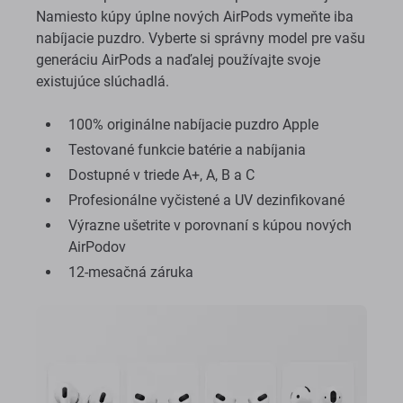
Namiesto kúpy úplne nových AirPods vymeňte iba
nabíjacie puzdro. Vyberte si správny model pre vašu
generáciu AirPods a naďalej používajte svoje
existujúce slúchadlá.
100% originálne nabíjacie puzdro Apple
Testované funkcie batérie a nabíjania
Dostupné v triede A+, A, B a C
Profesionálne vyčistené a UV dezinfikované
Výrazne ušetrite v porovnaní s kúpou nových
AirPodov
12-mesačná záruka