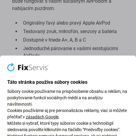
bude fungovať s vaším súčasným AirPodom a
nabíjacím puzdrom.
Originálny ľavý alebo pravý Apple AirPod
Testovaný zvuk, mikrofón, senzory a batéria
Dostupné v triede A+, A, B a C
Jednoduché párovanie s vašimi existujúcimi
AirPods
Ušetrite približne 50 – 70 % v porovnaní s
novou sadou
12-mesačná záruka na každý stupeň
Táto stránka používa súbory cookies
Súbory cookie používame na prispôsobenie obsahu a reklám, na
poskytovanie funkcií sociálnych médií a na analýzu
návštevnosti.
Cookies používáme aj pre personalizáciu reklamy, viac si môžete
přečítať v
zásadách Google
.
Môžete si vybrať, ktoré typy súborov cookie a technológií
sledovania povolíte kliknutím na tlačidlo "Predvoľby cookies".
Niektoré funkcie nemusia fungovať správne, ak sú niektoré