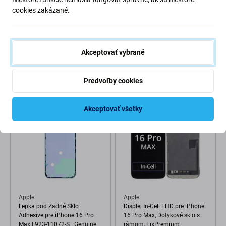
2UUL
Apple
cookies zakázané.
Tesniaca lepka pod Zadné
Apple iPhone 16 Pro Max -
Sklo pre iPhone 16 Pro Max,
Stredný Rám + Tlačidlá
2UUL BA16PM
Zapínania, Hlasitosti a
Kamery (Black Titanium)
Akceptovať vybrané
109,98 €
2,98 €
OČAKÁVAME 1 ks,
SKLADOM 10+ ks
(03.09.2026)
Predvoľby cookies
Akceptovať všetky
Apple
Apple
Lepka pod Zadné Sklo
Displej In-Cell FHD pre iPhone
Adhesive pre iPhone 16 Pro
16 Pro Max, Dotykové sklo s
Max | 923-11072-S | Genuine
rámom, FixPremium