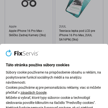
Apple
2UUL
Apple iPhone 16 Pro Max -
Tesniaca lepka pod LCD pre
Sklíčko Zadnej Kamery (3ks)
iPhone 16 Pro Max, 2UUL
SA16PM, (5ks)
2,98 €
3,98 €
SKLADOM 10+ ks
SKLADOM 2 ks
Táto stránka používa súbory cookies
Súbory cookie používame na prispôsobenie obsahu a reklám, na
poskytovanie funkcií sociálnych médií a na analýzu
návštevnosti.
Cookies používáme aj pre personalizáciu reklamy, viac si môžete
přečítať v
zásadách Google
.
Môžete si vybrať, ktoré typy súborov cookie a technológií
sledovania povolíte kliknutím na tlačidlo "Predvoľby cookies".
Niektoré funkcie nemusia fungovať správne, ak sú niektoré