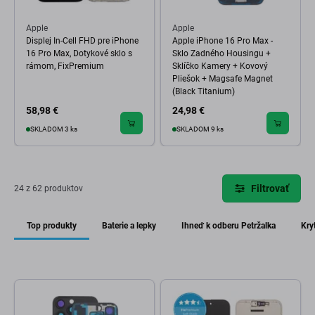
Apple
Apple
Displej In-Cell FHD pre iPhone
Apple iPhone 16 Pro Max -
16 Pro Max, Dotykové sklo s
Sklo Zadného Housingu +
rámom, FixPremium
Sklíčko Kamery + Kovový
Pliešok + Magsafe Magnet
(Black Titanium)
58,98 €
24,98 €
SKLADOM 3 ks
SKLADOM 9 ks
Filtrovať
24 z 62 produktov
Top produkty
Baterie a lepky
Ihneď k odberu Petržalka
Kry