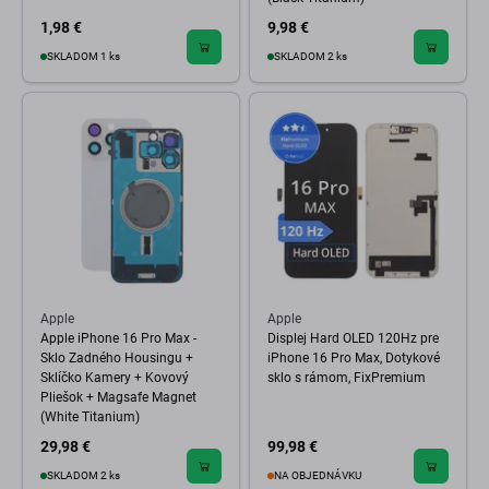
1,98 €
9,98 €
SKLADOM 1 ks
SKLADOM 2 ks
Apple
Apple
Apple iPhone 16 Pro Max -
Displej Hard OLED 120Hz pre
Sklo Zadného Housingu +
iPhone 16 Pro Max, Dotykové
Sklíčko Kamery + Kovový
sklo s rámom, FixPremium
Pliešok + Magsafe Magnet
(White Titanium)
29,98 €
99,98 €
SKLADOM 2 ks
NA OBJEDNÁVKU