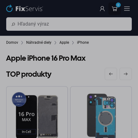
Preskočiť na hlavný obsah
0
Domov
Náhradné diely
Apple
iPhone
Apple iPhone 16 Pro Max
TOP produkty