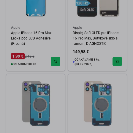
Apple
Apple
Apple iPhone 16 Pro Max -
Displej Soft OLED pre iPhone
Lepka pod LCD Adhesive
16 Pro Max, Dotykové sklo s
(Predná)
rámom, DIAGNOSTIC
149,98 €
1,99 €
2,48 €
OČAKÁVAME 3 ks,
SKLADOM 10+ ks
(03.09.2026)