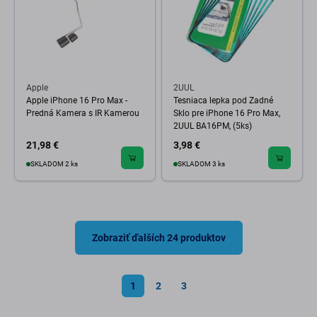
Apple
2UUL
Apple iPhone 16 Pro Max -
Tesniaca lepka pod Zadné
Predná Kamera s IR Kamerou
Sklo pre iPhone 16 Pro Max,
2UUL BA16PM, (5ks)
21,98 €
3,98 €
SKLADOM 2 ks
SKLADOM 3 ks
Zobraziť ďalších 24 produktov
1
2
3