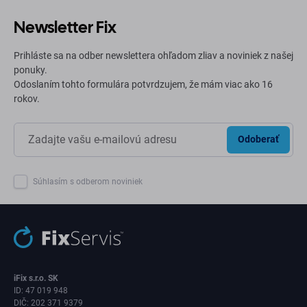
Newsletter Fix
Prihláste sa na odber newslettera ohľadom zliav a noviniek z našej
ponuky.
Odoslaním tohto formulára potvrdzujem, že mám viac ako 16
rokov.
Odoberať
Súhlasím s odberom noviniek
iFix s.r.o. SK
ID: 47 019 948
DIČ: 202 371 9379