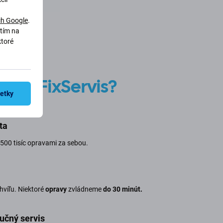
h Google
.
utím na
ktoré
ybrať
FixServis?
šetky
ta
500 tisíc opravami za sebou.
chvíľu. Niektoré
opravy
zvládneme
do 30 minút.
učný servis