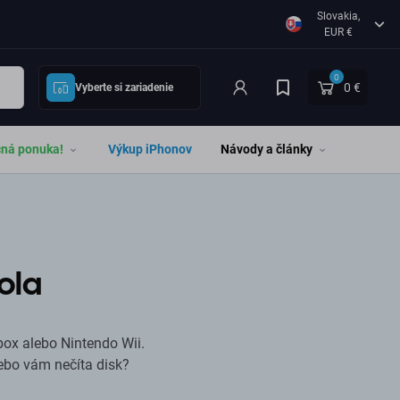
Slovakia,
EUR €
0
0 €
Vyberte si zariadenie
čná ponuka!
Výkup iPhonov
Návody a články
ola
box alebo Nintendo Wii.
ebo vám nečíta disk?
. Opravy na počkanie