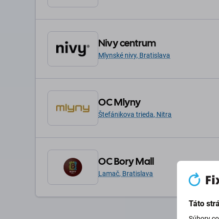
Nivy centrum
Mlynské nivy, Bratislava
OC Mlyny
Štefánikova trieda, Nitra
OC Bory Mall
Lamač, Bratislava
Táto str
Súbory co