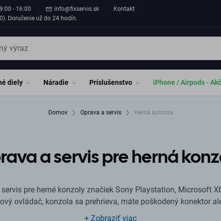
9:00 - 16:00
info@fixservis.sk
Kontakt
0). Doručenie už do 24 hodín.
é diely
Náradie
Príslušenstvo
iPhone / Airpods - Ak
Domov
Oprava a servis
Herná konzola
rava a servis pre herná konz
a servis pre herné konzoly značiek Sony Playstation, Microsoft X
ový ovládač, konzola sa prehrieva, máte poškodený konektor al
ly ponúkame na našich pobočkách v mestách Bratislava a Nitra
+ Zobraziť viac