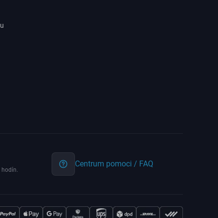
ru
Centrum pomoci / FAQ
 hodín.