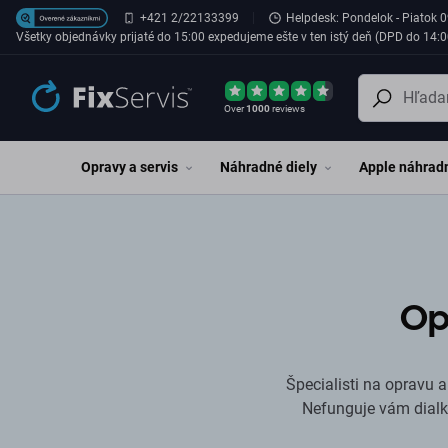
Preskočiť na hlavný obsah
+421 2/22133399
Helpdesk: Pondelok - Piatok 0
Všetky objednávky prijaté do 15:00 expedujeme ešte v ten istý deň (DPD do 14:0
Over
1000
reviews
Opravy a servis
Náhradné diely
Apple náhradn
Op
Špecialisti na opravu 
Nefunguje vám dialk
Opravu hernej konzo