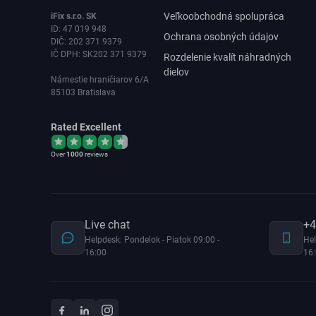
Veľkoobchodná spolupráca
iFix s.r.o. SK
ID: 47 019 948
Ochrana osobných údajov
DIČ: 202 371 9379
IČ DPH: SK202 371 9379
Rozdelenie kvalít náhradných
dielov
Námestie hraničiarov 6/A
85103 Bratislava
Rated Excellent
Over
1000
reviews
Live chat
+4
Helpdesk: Pondelok - Piatok 09:00 -
Hel
16:00
16