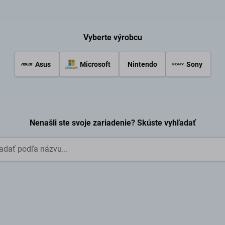
mo od výrobcov. Ak hľadáte servis pre svoj Playstation alebo Xb
vis pre výrobcov Huawei a Honor. Pozáručná a mimozáručná op
aystation. Diagnostika je zadarmo v prípade realizácie servisné
Vyberte výrobcu
Asus
Microsoft
Nintendo
Sony
Nenašli ste svoje zariadenie? Skúste vyhľadať