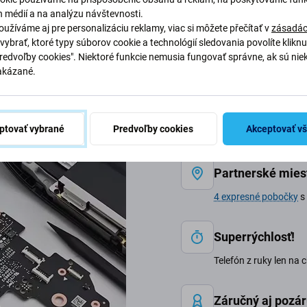
h médií a na analýzu návštevnosti.
užíváme aj pre personalizáciu reklamy, viac si môžete přečítať v
zásadác
vybrať, ktoré typy súborov cookie a technológií sledovania povolíte klikn
Predvoľby cookies". Niektoré funkcie nemusia fungovať správne, ak sú nie
akázané.
Prečo si v
ptovať vybrané
Predvoľby cookies
Akceptovať v
Partnerské mies
4 expresné pobočky
s 
Superrýchlosť!
Telefón z ruky len na 
Záručný aj pozár