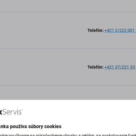
Telefón:
+421 2/222 001
Telefón:
+421 37/221 33
Telefón:
+421 2/221 333 
ánka používa súbory cookies
okie používame na prispôsobenie obsahu a reklám, na poskytovanie funk