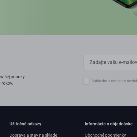
 našej ponuky.
Súhlasím s odberom novin
 rokov.
Užitočné odkazy
Informácie o objednávke
Doprava a stav na sklade
Obchodné podmienky