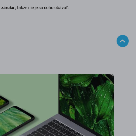
e
záruku
, takže nie je sa čoho obávať.