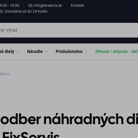
9:00 - 16:00
info@fixservis.sk
Kontakt
0). Doručenie už do 24 hodín.
é diely
Náradie
Príslušenstvo
iPhone / Airpods - Ak
Servis
odber náhradných di
 FixServis