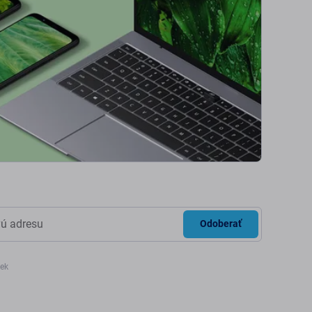
Odoberať
iek