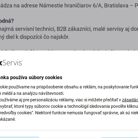
ádza na adrese Námestie hraničiarov 6/A, Bratislava – P
hodná?
jmä servisní technici, B2B zákazníci, malé servisy aj dom
 diel k dispozícii čo najskôr.
obilného telefónu, tabletu, notebooku alebo iného zariad
pomôže získať potrebné diely bez čakania na štandard
 s osobným odberom
ánka používa súbory cookies
okie používame na prispôsobenie obsahu a reklám, na poskytovanie funk
h médií a na analýzu návštevnosti.
užíváme aj pre personalizáciu reklamy, viac si môžete přečítať v
zásadác
vybrať, ktoré typy súborov cookie a technológií sledovania povolíte klikn
Predvoľby cookies". Niektoré funkcie nemusia fungovať správne, ak sú nie
akázané.