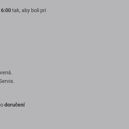
16:00
tak, aby boli pri
avená.
Servis.
po
doručení