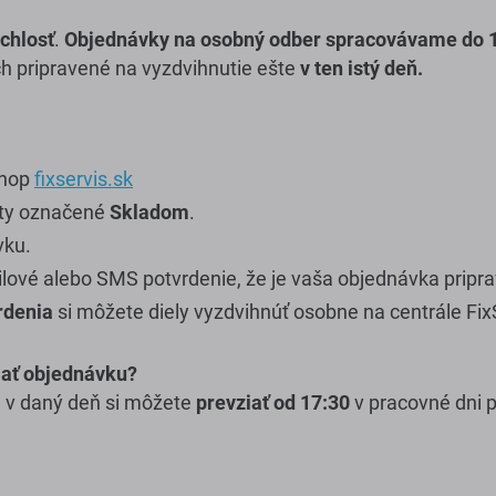
ýchlosť
.
Objednávky na osobný odber spracovávame do 
h pripravené na vyzdvihnutie ešte
v ten istý deň.
shop
fixservis.sk
kty označené
Skladom
.
vku.
lové alebo SMS potvrdenie, že je vaša objednávka pripr
rdenia
si môžete diely vyzdvihnúť osobne na centrále Fix
iať objednávku?
 v daný deň si môžete
prevziať od 17:30
v pracovné dni 