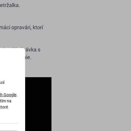
etržalka.
áci opravári, ktorí
enia, objednávka s
né doručenie.
cií
h Google
.
utím na
ktoré