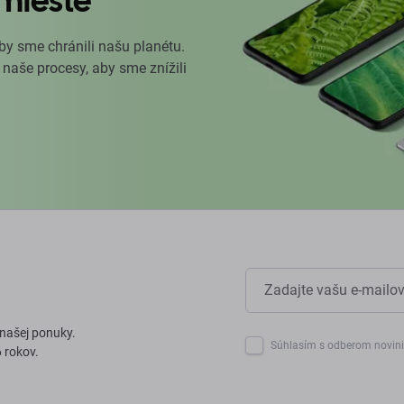
mieste
by sme chránili našu planétu.
 naše procesy, aby sme znížili
 našej ponuky.
Súhlasím s odberom novin
 rokov.