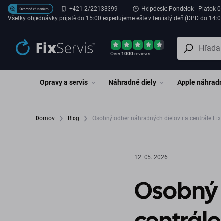
Preskočiť na hlavný obsah
+421 2/22133399
Helpdesk: Pondelok - Piatok 0
Všetky objednávky prijaté do 15:00 expedujeme ešte v ten istý deň (DPD do 14:0
Over
1000
reviews
Opravy a servis
Náhradné diely
Apple náhradn
Domov
Blog
Osobný odber náhradných dielov na centrále Fix
12. 05. 2026
Osobný 
centrále