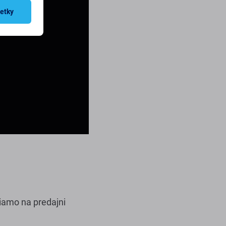
šetky
riamo na predajni