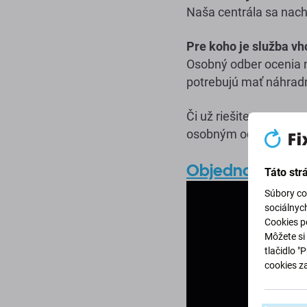
Naša centrála sa nach
Pre koho je služba v
Osobný odber ocenia na
potrebujú mať náhradný
Či už riešite opravu m
osobným odberom vám 
Objednať diely
Táto str
Súbory co
sociálnyc
Cookies po
Môžete si 
tlačidlo "
cookies z