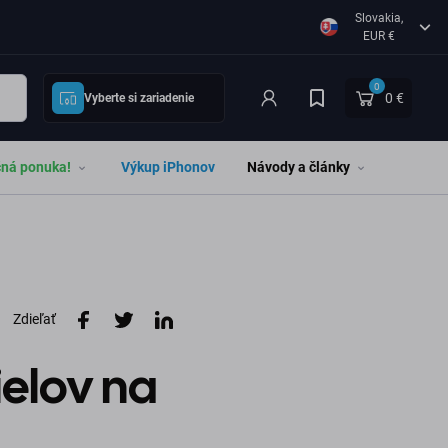
Slovakia,
EUR €
0
0 €
Vyberte si zariadenie
čná ponuka!
Výkup iPhonov
Návody a články
Zdieľať
elov na