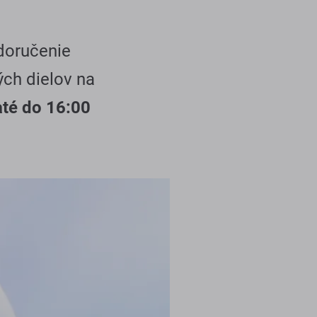
 doručenie
ých dielov na
até do 16:00