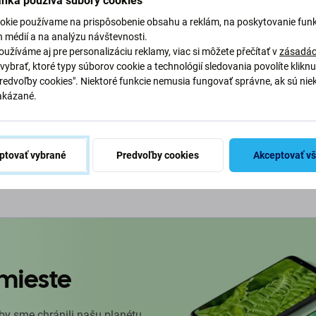
ánka používa súbory cookies
t) + Klávesnica UA
ray) - 77033966
okie používame na prispôsobenie obsahu a reklám, na poskytovanie funk
 Service Pack
h médií a na analýzu návštevnosti.
užíváme aj pre personalizáciu reklamy, viac si môžete přečítať v
zásadác
vybrať, ktoré typy súborov cookie a technológií sledovania povolíte klikn
M 1 ks
Predvoľby cookies". Niektoré funkcie nemusia fungovať správne, ak sú nie
akázané.
o košíka
ptovať vybrané
Predvoľby cookies
Akceptovať v
mieste
by sme chránili našu planétu.