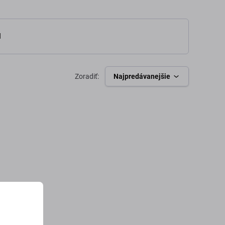
l
Zoradiť:
Najpredávanejšie