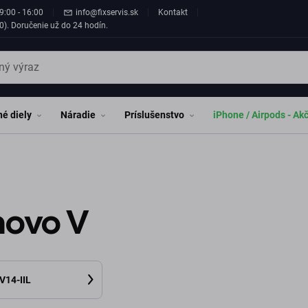
9:00 - 16:00
info@fixservis.sk
Kontakt
0). Doručenie už do 24 hodín.
é diely
Náradie
Príslušenstvo
iPhone / Airpods - Ak
novo V
V14-IIL