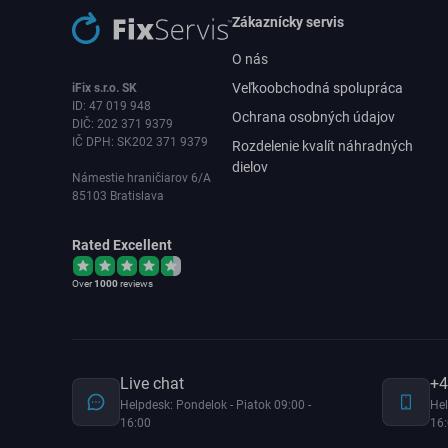
Zákaznícky servis
O nás
Veľkoobchodná spolupráca
iFix s.r.o. SK
ID: 47 019 948
Ochrana osobných údajov
DIČ: 202 371 9379
IČ DPH: SK202 371 9379
Rozdelenie kvalít náhradných
dielov
Námestie hraničiarov 6/A
85103 Bratislava
Rated Excellent
Over
1000
reviews
Live chat
+4
Helpdesk: Pondelok - Piatok 09:00 -
Hel
16:00
16