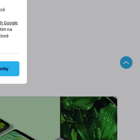
cií
h Google
.
utím na
ktoré
šetky