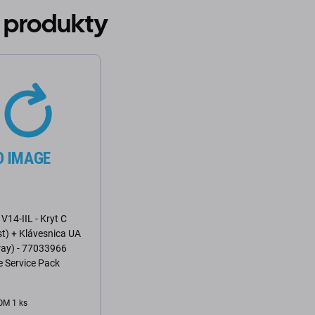
 produkty
V14-IIL - Kryt C
t) + Klávesnica UA
ray) - 77033966
 Service Pack
M 1 ks