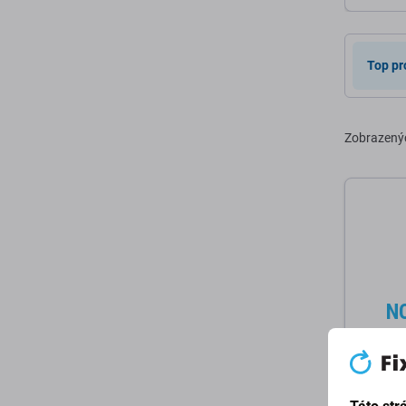
D
Top pr
Zobrazený
Lenovo
Lenovo 