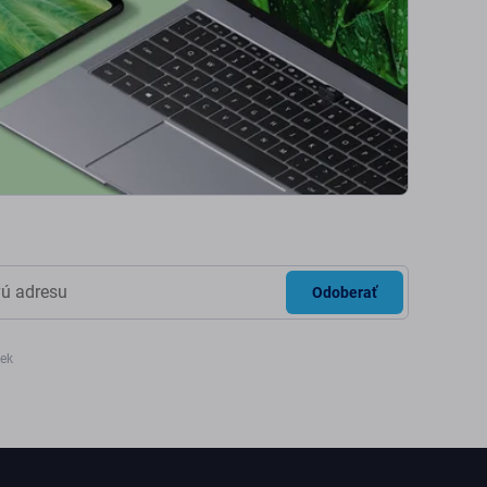
Odoberať
iek