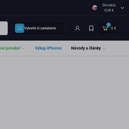
Slovakia,
EUR €
0
0 €
Vyberte si zariadenie
čná ponuka!
Výkup iPhonov
Návody a články