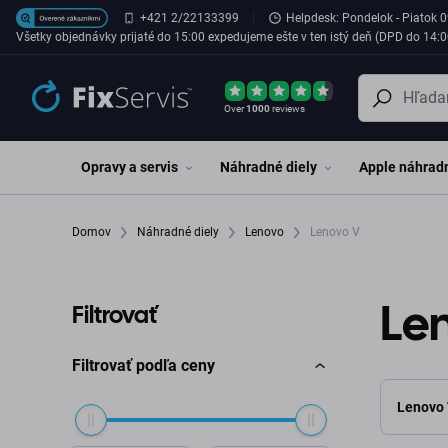
Preskočiť na hlavný obsah
+421 2/22133399
Helpdesk: Pondelok - Piatok 0
Všetky objednávky prijaté do 15:00 expedujeme ešte v ten istý deň (DPD do 14:0
Over
1000
reviews
Opravy a servis
Náhradné diely
Apple náhradn
Domov
Náhradné diely
Lenovo
Lenovo V
Le
Filtrovať
Filtrovať podľa ceny
Lenovo 