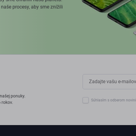
 naše procesy, aby sme znížili
 našej ponuky.
Súhlasím s odberom novin
 rokov.