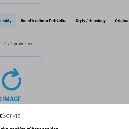
o košíka
odukty
Ihneď k odberu Petržalka
Kryty / Housingy
Origina
ch
1 z 1 produktov
V14-IIL - Kryt C