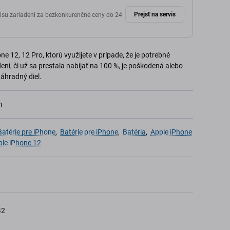
Prejsť na servis
isu zariadení za bezkonkurenčné ceny do 24
e 12, 12 Pro, ktorú využijete v prípade, že je potrebné
ní, či už sa prestala nabíjať na 100 %, je poškodená alebo
áhradný diel.
m
atérie pre iPhone
,
Batérie pre iPhone
,
Batéria
,
Apple iPhone
le iPhone 12
42