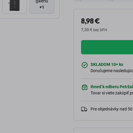
galériu
+1
8,98 €
7,30 €
bez DPH
SKLADOM 10+ ks
Doručujeme nasledujúci
Ihneď k odberu Petržal
Tovar si viete zakúpiť
Pre objednávky nad 5