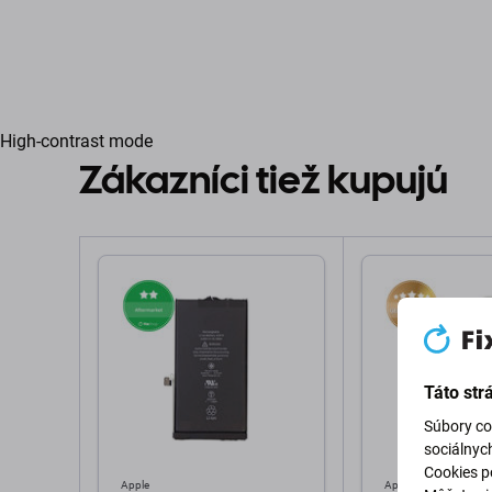
High-contrast mode
Zákazníci tiež kupujú
Táto str
Súbory co
sociálnyc
Cookies po
Apple
Apple