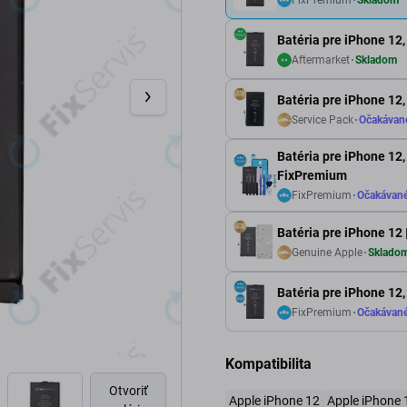
Batéria pre iPhone 12
Aftermarket
Skladom
Batéria pre iPhone 12
Service Pack
Očakávan
Batéria pre iPhone 12,
FixPremium
FixPremium
Očakávan
Batéria pre iPhone 12
Genuine Apple
Sklado
Batéria pre iPhone 1
FixPremium
Očakávan
Kompatibilita
Otvoriť
Apple iPhone 12
Apple iPhone 