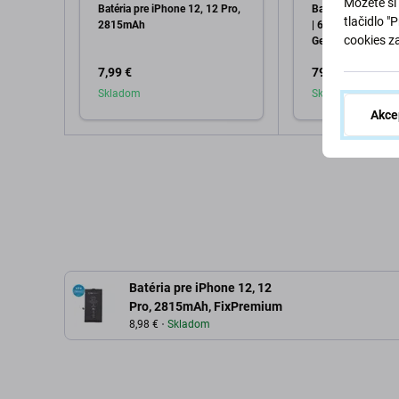
Môžete si 
Batéria pre iPhone 12, 12 Pro,
Batéria pre iPhone
tlačidlo "
2815mAh
| 661-17920 | 28
cookies z
Genuine Apple
7,99 €
79,98 €
Skladom
Skladom
Akce
Pridať do košíka
Pridať d
Batéria pre iPhone 12, 12
Pro, 2815mAh, FixPremium
8,98 €
Skladom