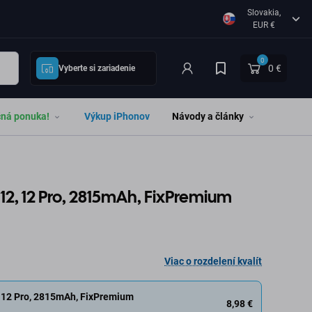
Slovakia,
EUR €
0
0 €
Vyberte si zariadenie
čná ponuka!
Výkup iPhonov
Návody a články
 12, 12 Pro, 2815mAh, FixPremium
Viac o rozdelení kvalít
, 12 Pro, 2815mAh, FixPremium
8,98 €