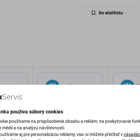
Do wishlistu
ánka používa súbory cookies
okie používame na prispôsobenie obsahu a reklám, na poskytovanie funk
h médií a na analýzu návštevnosti.
užíváme aj pre personalizáciu reklamy, viac si môžete přečítať v
zásadác
Apple
Apple