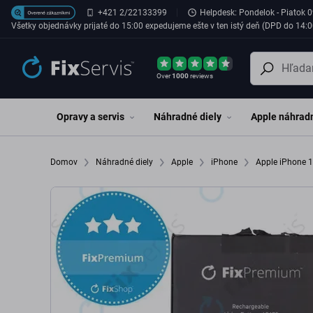
Preskočiť na hlavný obsah
+421 2/22133399
Helpdesk: Pondelok - Piatok 0
Všetky objednávky prijaté do 15:00 expedujeme ešte v ten istý deň (DPD do 14:0
Over
1000
reviews
Opravy a servis
Náhradné diely
Apple náhradn
Domov
Náhradné diely
Apple
iPhone
Apple iPhone 