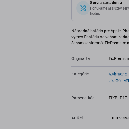
Servis zariadenia
Ponúkame aj služby serv
hodín.
Náhradná batéria pre Apple iPhon
vymeniť batériu na vašom zariade
časom zastaraná. FixPremium n
Originalita
FixPremiu
Kategórie
Náhradné B
12 Pro
,
App
Párovací kód
FIXB-IP17
Artikel
11002849