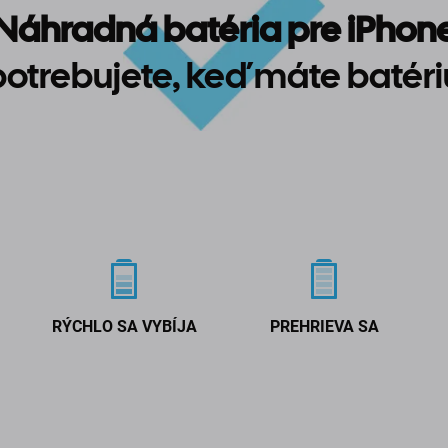
Náhradná batéria pre iPhon
potrebujete, keď máte batéri
RÝCHLO SA VYBÍJA
PREHRIEVA SA