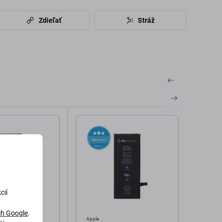
Zdieľať
Stráž
cií
h Google
.
Apple
Apple