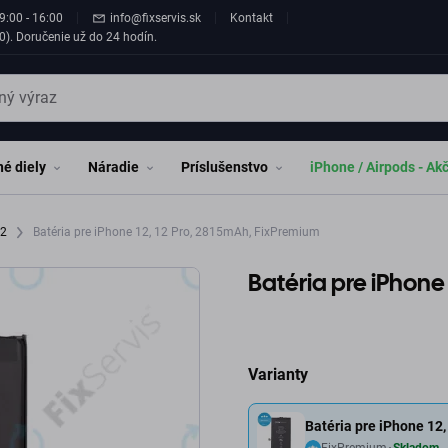
9:00 - 16:00
info@fixservis.sk
Kontakt
0). Doručenie už do 24 hodín.
é diely
Náradie
Príslušenstvo
iPhone / Airpods - Ak
12
Batéria pre iPhone 12, 12 Pro, 2815mAh, FixPremium
Batéria pre iPhone
Varianty
Batéria pre iPhone 12
FixPremium
Skladom