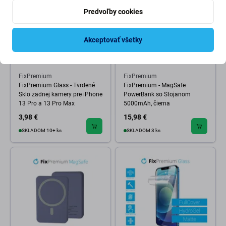
Predvoľby cookies
Akceptovať všetky
FixPremium
FixPremium
FixPremium Glass - Tvrdené
FixPremium - MagSafe
Sklo zadnej kamery pre iPhone
PowerBank so Stojanom
13 Pro a 13 Pro Max
5000mAh, čierna
3,98 €
15,98 €
SKLADOM 10+ ks
SKLADOM 3 ks