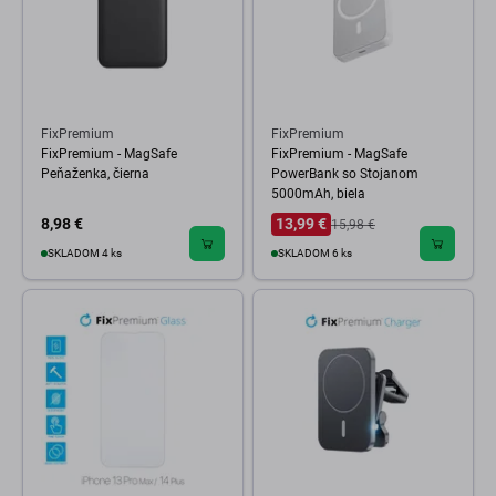
FixPremium
FixPremium
FixPremium - MagSafe
FixPremium - MagSafe
Peňaženka, čierna
PowerBank so Stojanom
5000mAh, biela
8,98 €
13,99 €
15,98 €
SKLADOM 4 ks
SKLADOM 6 ks