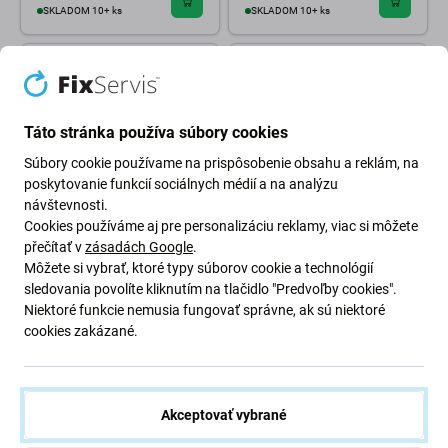
SKLADOM 10+ ks
SKLADOM 10+ ks
Táto stránka používa súbory cookies
Súbory cookie používame na prispôsobenie obsahu a reklám, na
poskytovanie funkcií sociálnych médií a na analýzu
návštevnosti.
Cookies používáme aj pre personalizáciu reklamy, viac si môžete
přečítať v
zásadách Google
.
FixPremium
FixPremium
Môžete si vybrať, ktoré typy súborov cookie a technológií
FixPremium - MagSafe
FixPremium - MagSafe Duo
PowerBank 5000mAh, ružová
pre iPhone a Apple Watch,
sledovania povolíte kliknutím na tlačidlo "Predvoľby cookies".
biela
Niektoré funkcie nemusia fungovať správne, ak sú niektoré
cookies zakázané.
14,98 €
17,98 €
SKLADOM 10+ ks
SKLADOM 1 ks
Akceptovať vybrané