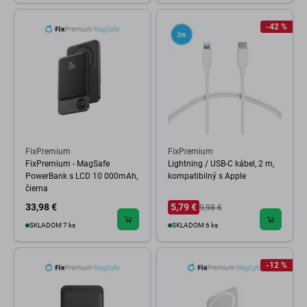
-42 %
FixPremium
FixPremium
FixPremium - MagSafe
Lightning / USB-C kábel, 2 m,
PowerBank s LCD 10 000mAh,
kompatibilný s Apple
čierna
33,98 €
5,79 €
9,98 €
SKLADOM 7 ks
SKLADOM 6 ks
-12 %