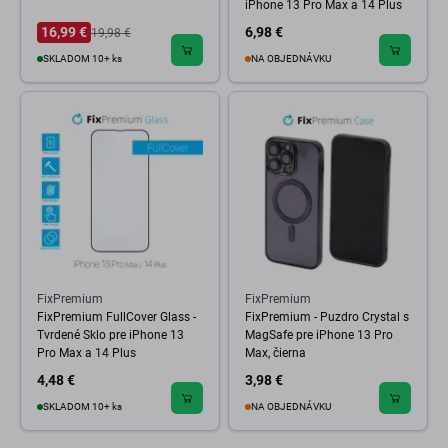
iPhone 13 Pro Max a 14 Plus
16,99 €
6,98 €
19,98 €
SKLADOM 10+ ks
NA OBJEDNÁVKU
FixPremium
FixPremium
FixPremium FullCover Glass -
FixPremium - Puzdro Crystal s
Tvrdené Sklo pre iPhone 13
MagSafe pre iPhone 13 Pro
Pro Max a 14 Plus
Max, čierna
4,48 €
3,98 €
SKLADOM 10+ ks
NA OBJEDNÁVKU