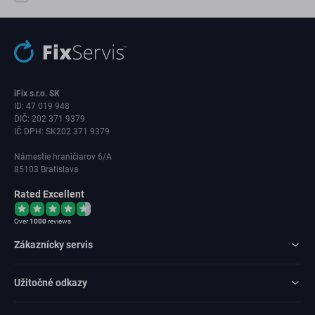
iFix s.r.o. SK
ID: 47 019 948
DIČ: 202 371 9379
IČ DPH: SK202 371 9379
Námestie hraničiarov 6/A
85103 Bratislava
Rated Excellent
Over
1000
reviews
Zákaznícky servis
Užitočné odkazy