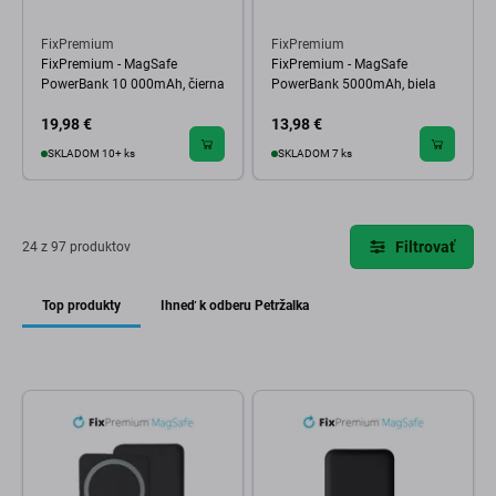
FixPremium
FixPremium
FixPremium - MagSafe
FixPremium - MagSafe
PowerBank 10 000mAh, čierna
PowerBank 5000mAh, biela
19,98 €
13,98 €
SKLADOM 10+ ks
SKLADOM 7 ks
Filtrovať
24 z 97 produktov
Top produkty
Ihneď k odberu Petržalka