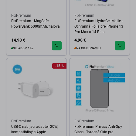
FixPremium
FixPremium
FixPremium - MagSafe
FixPremium HydroGel Matte -
PowerBank 5000mAh, fialová
Ochranná Fólia pre iPhone 13
Pro Max a 14 Plus
14,98 €
4,98 €
SKLADOM 1 ks
NA OBJEDNÁVKU
-15 %
FixPremium
FixPremium
USB-C nabíjací adaptér, 20W,
FixPremium Privacy Anti-Spy
kompatibilný s Apple
Glass - Tvrdené Sklo pre