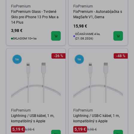
FixPremium
FixPremium
FixPremium Glass - Tvrdené
FixPremium - Autonabíjačka s
Sklo pre iPhone 13 Pro Max a
MagSafe V1, čierna
14 Plus
15,98 €
3,98 €
OČAKÁVAME 4 ks,
SKLADOM 10+ ks
(21.08.2026)
-26 %
-48 %
FixPremium
FixPremium
Lightning / USB kábel, 1 m,
Lightning / USB-C kábel, 1 m,
kompatibilný s Apple
kompatibilný s Apple
5,19 €
5,19 €
6,98 €
9,98 €