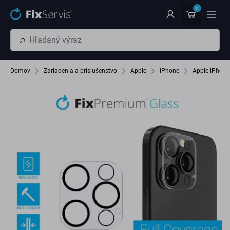
Preskočiť na hlavný obsah
0
Domov
Zariadenia a príslušenstvo
Apple
iPhone
Apple iPhone