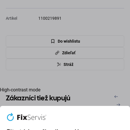
Artikel
1100219891
Do wishlistu
Zdieľať
Stráž
High-contrast mode
Zákazníci tiež kupujú