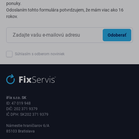
ponuky.
Odoslaním tohto formulára potvrdzujem, že mám viac ako 16
rokov.
Odoberať
Súhlasím s odberom noviniek
iFix s.r.o. SK
ID: 47 019 948
DIČ: 202 371 9379
IČ DPH: SK202 371 9379
Námestie hraničiarov 6/A
85103 Bratislava