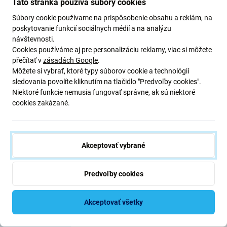
Táto stránka používa súbory cookies
Súbory cookie používame na prispôsobenie obsahu a reklám, na
poskytovanie funkcií sociálnych médií a na analýzu
návštevnosti.
Cookies používáme aj pre personalizáciu reklamy, viac si môžete
přečítať v
zásadách Google
.
FixPremium
FixPremium
Môžete si vybrať, ktoré typy súborov cookie a technológií
FixPremium Glass -
FixPremium Glass -
sledovania povolíte kliknutím na tlačidlo "Predvoľby cookies".
Tvrdené Sklo zadnej
Tvrdené Sklo zadnej
kamery pre iPhone 13 a
kamery pre iPhone 14 a
Niektoré funkcie nemusia fungovať správne, ak sú niektoré
13 mini
14 Plus
cookies zakázané.
3,98 €
3,98 €
Skladom
Skladom
Akceptovať vybrané
Predvoľby cookies
Akceptovať všetky
Popis a špecifikácia
Doprava a vrátenie
Recenzie (1)