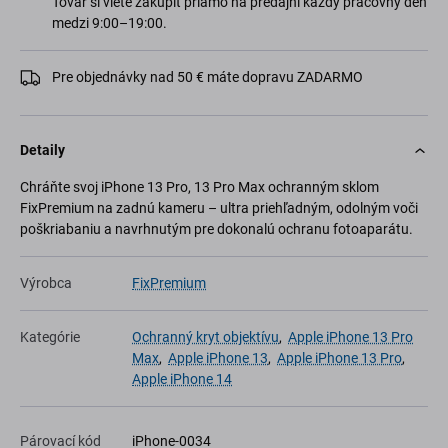
Tovar si viete zakúpiť priamo na predajni každý pracovný deň
medzi 9:00–19:00.
Pre objednávky nad 50 € máte dopravu ZADARMO
Detaily
Chráňte svoj iPhone 13 Pro, 13 Pro Max ochranným sklom
FixPremium na zadnú kameru – ultra priehľadným, odolným voči
poškriabaniu a navrhnutým pre dokonalú ochranu fotoaparátu.
Výrobca
FixPremium
Kategórie
Ochranný kryt objektívu
,
Apple iPhone 13 Pro
Max
,
Apple iPhone 13
,
Apple iPhone 13 Pro
,
Apple iPhone 14
Párovací kód
iPhone-0034