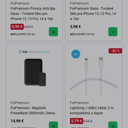
FixPremium
FixPremium
FixPremium Privacy Anti-Spy
FixPremium Glass - Tvrdené
Glass - Tvrdené Sklo pre
Sklo pre iPhone 13, 13 Pro, 14
iPhone 13, 13 Pro, 14 a 16e
a 16e
5,99 €
3,98 €
6,98 €
SKLADOM 10+ ks
SKLADOM 10+ ks
-42 %
FixPremium
FixPremium
FixPremium - MagSafe
Lightning / USB-C kábel, 2 m,
PowerBank 5000mAh, čierna
kompatibilný s Apple
14,98 €
5,79 €
9,98 €