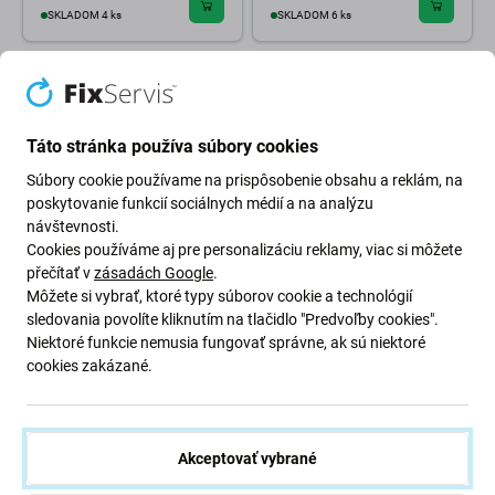
SKLADOM 4 ks
SKLADOM 6 ks
Táto stránka používa súbory cookies
Súbory cookie používame na prispôsobenie obsahu a reklám, na
poskytovanie funkcií sociálnych médií a na analýzu
návštevnosti.
Cookies používáme aj pre personalizáciu reklamy, viac si môžete
přečítať v
zásadách Google
.
FixPremium
FixPremium
Môžete si vybrať, ktoré typy súborov cookie a technológií
FixPremium HydroGel HD -
FixPremium - Autonabíjačka s
sledovania povolíte kliknutím na tlačidlo "Predvoľby cookies".
Ochranná Fólia pre iPhone 13,
MagSafe V1, čierna
13 Pro, 14 a 16e
Niektoré funkcie nemusia fungovať správne, ak sú niektoré
15,98 €
cookies zakázané.
4,98 €
OČAKÁVAME 3 ks,
SKLADOM 10+ ks
(21.08.2026)
Akceptovať vybrané
-26 %