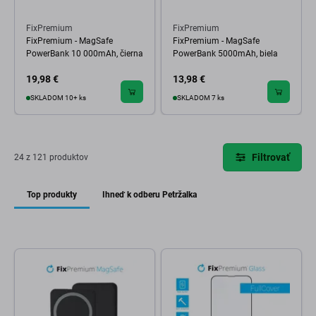
FixPremium
FixPremium
FixPremium - MagSafe
FixPremium - MagSafe
PowerBank 10 000mAh, čierna
PowerBank 5000mAh, biela
19,98 €
13,98 €
SKLADOM 10+ ks
SKLADOM 7 ks
Filtrovať
24 z 121 produktov
Top produkty
Ihneď k odberu Petržalka