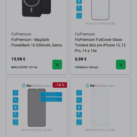
FixPremium
FixPremium
FixPremium - MagSafe
FixPremium FullCover Glass -
PowerBank 10 000mAh, čierna
Tvrdené Sklo pre iPhone 13, 13
Pro, 14 a 16e
19,98 €
6,98 €
SKLADOM 10+ ks
Skladom (shop)
-14 %