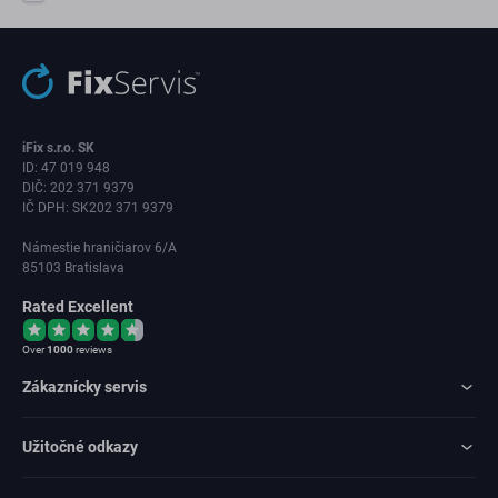
iFix s.r.o. SK
ID: 47 019 948
DIČ: 202 371 9379
IČ DPH: SK202 371 9379
Námestie hraničiarov 6/A
85103 Bratislava
Rated Excellent
Over
1000
reviews
Zákaznícky servis
Užitočné odkazy