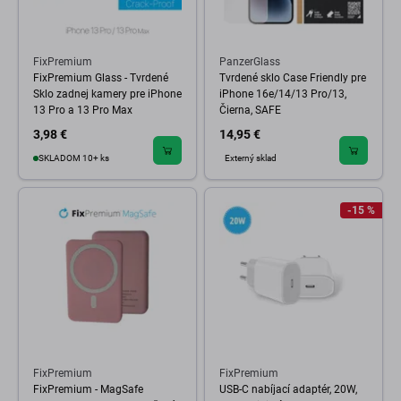
FixPremium
PanzerGlass
FixPremium Glass - Tvrdené
Tvrdené sklo Case Friendly pre
Sklo zadnej kamery pre iPhone
iPhone 16e/14/13 Pro/13,
13 Pro a 13 Pro Max
Čierna, SAFE
3,98 €
14,95 €
SKLADOM 10+ ks
Externý sklad
-15 %
FixPremium
FixPremium
FixPremium - MagSafe
USB-C nabíjací adaptér, 20W,