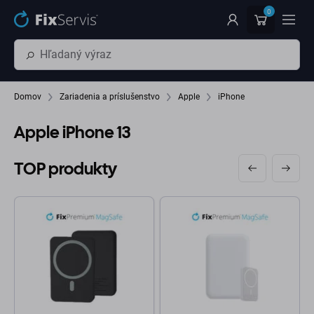
Preskočiť na hlavný obsah
0
Domov
Zariadenia a príslušenstvo
Apple
iPhone
Apple iPhone 13
TOP produkty