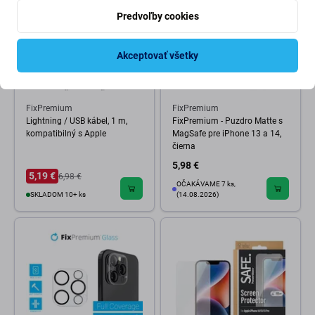
Predvoľby cookies
Akceptovať všetky
FixPremium
FixPremium
Lightning / USB kábel, 1 m,
FixPremium - Puzdro Matte s
kompatibilný s Apple
MagSafe pre iPhone 13 a 14,
čierna
5,98 €
5,19 €
6,98 €
OČAKÁVAME 7 ks,
SKLADOM 10+ ks
(14.08.2026)