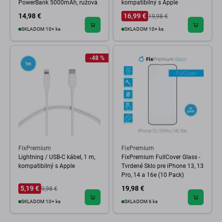
PowerBank 5000mAh, ružová
kompatibilný s Apple
14,98 €
16,99 €
19,98 €
SKLADOM 10+ ks
SKLADOM 10+ ks
-48 %
FixPremium
FixPremium
Lightning / USB-C kábel, 1 m,
FixPremium FullCover Glass -
kompatibilný s Apple
Tvrdené Sklo pre iPhone 13, 13
Pro, 14 a 16e (10 Pack)
5,19 €
19,98 €
9,98 €
SKLADOM 10+ ks
SKLADOM 6 ks