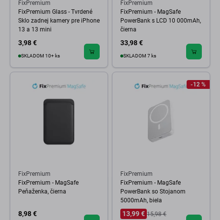
FixPremium
FixPremium
FixPremium Glass - Tvrdené
FixPremium - MagSafe
Sklo zadnej kamery pre iPhone
PowerBank s LCD 10 000mAh,
13 a 13 mini
čierna
3,98 €
33,98 €
SKLADOM 10+ ks
SKLADOM 7 ks
-12 %
FixPremium
FixPremium
FixPremium - MagSafe
FixPremium - MagSafe
Peňaženka, čierna
PowerBank so Stojanom
5000mAh, biela
8,98 €
13,99 €
15,98 €