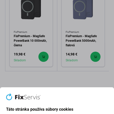
FixPremium
FixPremium
FixPremium - MagSafe
FixPremium - MagSafe
PowerBank 10 000mAh,
PowerBank 5000mAh,
čierna
fialová
19,98 €
14,98 €
Skladom
Skladom
Táto stránka používa súbory cookies
Popis a špecifikácia
Doprava a vrátenie