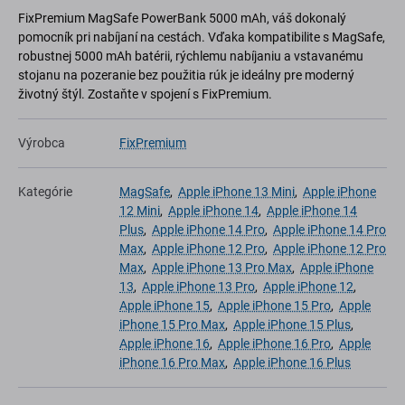
FixPremium MagSafe PowerBank 5000 mAh, váš dokonalý
pomocník pri nabíjaní na cestách. Vďaka kompatibilite s MagSafe,
robustnej 5000 mAh batérii, rýchlemu nabíjaniu a vstavanému
stojanu na pozeranie bez použitia rúk je ideálny pre moderný
životný štýl. Zostaňte v spojení s FixPremium.
Výrobca
FixPremium
Kategórie
MagSafe
,
Apple iPhone 13 Mini
,
Apple iPhone
12 Mini
,
Apple iPhone 14
,
Apple iPhone 14
Plus
,
Apple iPhone 14 Pro
,
Apple iPhone 14 Pro
Max
,
Apple iPhone 12 Pro
,
Apple iPhone 12 Pro
Max
,
Apple iPhone 13 Pro Max
,
Apple iPhone
13
,
Apple iPhone 13 Pro
,
Apple iPhone 12
,
Apple iPhone 15
,
Apple iPhone 15 Pro
,
Apple
iPhone 15 Pro Max
,
Apple iPhone 15 Plus
,
Apple iPhone 16
,
Apple iPhone 16 Pro
,
Apple
iPhone 16 Pro Max
,
Apple iPhone 16 Plus