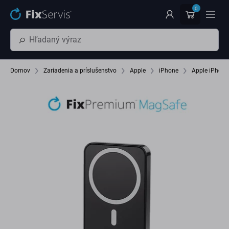
Preskočiť na hlavný obsah
0
Domov
Zariadenia a príslušenstvo
Apple
iPhone
Apple iPhone