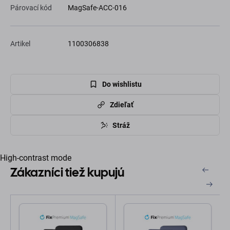
Párovací kód
MagSafe-ACC-016
Artikel
1100306838
Do wishlistu
Zdieľať
Stráž
High-contrast mode
Zákazníci tiež kupujú