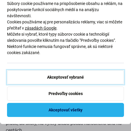
Súbory cookie používame na prispôsobenie obsahu a reklám, na
poskytovanie funkcií sociálnych médií a na analýzu
návštevnosti.
Powerbanka MagSafe 5000 mAh so
Cookies používáme aj pre personalizáciu reklamy, viac si môžete
stojanom, čierna, FixPremium
přečítať v
zásadách Google
.
Môžete si vybrať, ktoré typy súborov cookie a technológií
sledovania povolíte kliknutím na tlačidlo "Predvoľby cookies".
Magnetické uchytenie pre jednoduché bezdrôtové
Niektoré funkcie nemusia fungovať správne, ak sú niektoré
cookies zakázané.
nabíjanie
Powerbanka podporuje magnetické uchytenie
MagSafe a ľahko sa zarovná s kompatibilnými modelmi
iPhonu alebo magnetickými puzdrami. Vďaka tomu je
bezdrôtové nabíjanie jednoduché, pohodlné a ľahko sa
Akceptovať vybrané
používa počas celého dňa.
Predvoľby cookies
Kapacita 5000 mAh pre každodenné dobíjanie
Vďaka
kapacite batérie 5000 mAh poskytuje táto powerbanka
praktický záložný zdroj energie, keď nemáte po ruke
Akceptovať všetky
nabíjačku. Je vhodná do práce, na cesty, dochádzanie do
práce, do školy, na výlety alebo počas náročného dňa na
cestách.