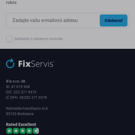
rokov.
Odoberať
Súhlasím s odberom noviniek
iFix s.r.o. SK
ID: 47 019 948
DIČ: 202 371 9379
IČ DPH: SK202 371 9379
Námestie hraničiarov 6/A
85103 Bratislava
Rated Excellent