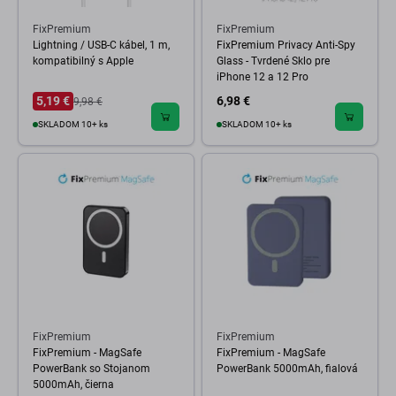
FixPremium
FixPremium
Lightning / USB-C kábel, 1 m,
FixPremium Privacy Anti-Spy
kompatibilný s Apple
Glass - Tvrdené Sklo pre
iPhone 12 a 12 Pro
5,19 €
6,98 €
9,98 €
SKLADOM 10+ ks
SKLADOM 10+ ks
FixPremium
FixPremium
FixPremium - MagSafe
FixPremium - MagSafe
PowerBank so Stojanom
PowerBank 5000mAh, fialová
5000mAh, čierna