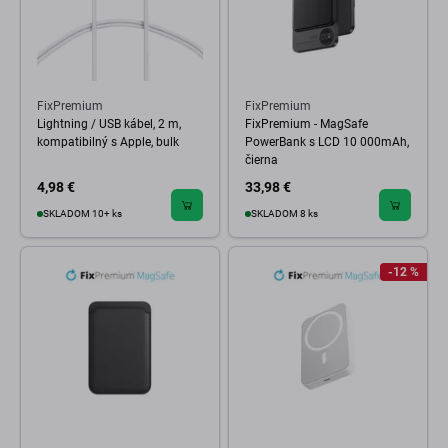
FixPremium
FixPremium
Lightning / USB kábel, 2 m,
FixPremium - MagSafe
kompatibilný s Apple, bulk
PowerBank s LCD 10 000mAh,
čierna
4,98 €
33,98 €
SKLADOM 10+ ks
SKLADOM 8 ks
-12 %