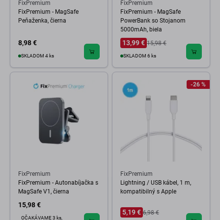
FixPremium
FixPremium
FixPremium - MagSafe
FixPremium - MagSafe
Peňaženka, čierna
PowerBank so Stojanom
5000mAh, biela
8,98 €
13,99 €
15,98 €
SKLADOM 4 ks
SKLADOM 6 ks
-26 %
FixPremium
FixPremium
FixPremium - Autonabíjačka s
Lightning / USB kábel, 1 m,
MagSafe V1, čierna
kompatibilný s Apple
15,98 €
5,19 €
6,98 €
OČAKÁVAME 3 ks,