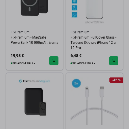
FixPremium
FixPremium
FixPremium - MagSafe
FixPremium FullCover Glass -
PowerBank 10 000mAh, čierna
Tvrdené Sklo pre iPhone 12 a
12 Pro
19,98 €
6,48 €
SKLADOM 10+ ks
SKLADOM 10+ ks
-42 %