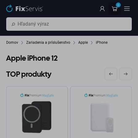
Preskočiť na hlavný obsah
0
Domov
Zariadenia a príslušenstvo
Apple
iPhone
Apple iPhone 12
TOP produkty