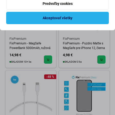
Predvoľby cookies
Akceptovať všetky
FixPremium
FixPremium
FixPremium - MagSafe
FixPremium - Puzdro Matte s
PowerBank 5000mAh, ružová
MagSafe pre iPhone 12, čierna
14,98 €
4,98 €
SKLADOM 10+ ks
SKLADOM 3 ks
-48 %