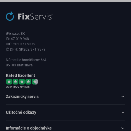
iFix s.r.o. SK
ID: 47 019 948
DIČ: 202 371 9379
IČ DPH: SK202 371 9379
Námestie hraničiarov 6/A
85103 Bratislava
Rated Excellent
Over
1000
reviews
Zákaznícky servis
Užitočné odkazy
Informácie o objednávke