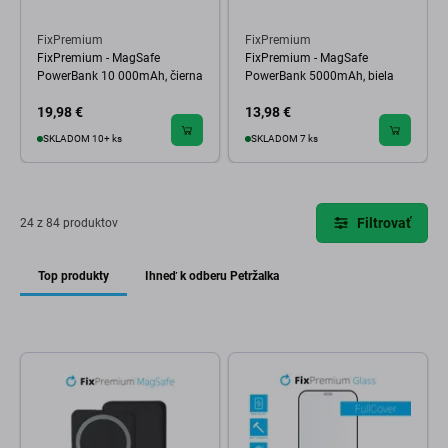
FixPremium
FixPremium
FixPremium - MagSafe
FixPremium - MagSafe
PowerBank 10 000mAh, čierna
PowerBank 5000mAh, biela
19,98 €
13,98 €
SKLADOM 10+ ks
SKLADOM 7 ks
Filtrovať
24 z 84 produktov
Top produkty
Ihneď k odberu Petržalka