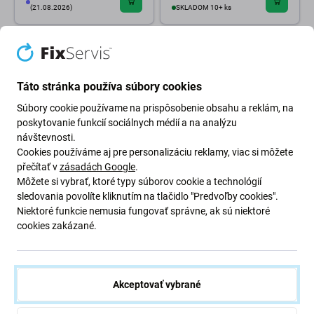
(21.08.2026)
SKLADOM 10+ ks
Táto stránka používa súbory cookies
Súbory cookie používame na prispôsobenie obsahu a reklám, na
poskytovanie funkcií sociálnych médií a na analýzu
návštevnosti.
Cookies používáme aj pre personalizáciu reklamy, viac si môžete
přečítať v
zásadách Google
.
FixPremium
FixPremium
Môžete si vybrať, ktoré typy súborov cookie a technológií
FixPremium - Silikónové
FixPremium Glass - Tvrdené
sledovania povolíte kliknutím na tlačidlo "Predvoľby cookies".
Puzdro s MagSafe pre iPhone
Sklo zadnej kamery pre iPhone
Niektoré funkcie nemusia fungovať správne, ak sú niektoré
12 a 12 Pro, transparentná
12
cookies zakázané.
7,48 €
3,98 €
SKLADOM 6 ks
SKLADOM 10+ ks
Akceptovať vybrané