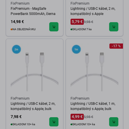
FixPremium
FixPremium
FixPremium - MagSafe
Lightning / USB-C kábel, 2 m,
PowerBank 5000mAh, čierna
kompatibilný s Apple
14,98 €
5,79 €
9,98 €
NA OBJEDNÁVKU
SKLADOM 7 ks
-17 %
FixPremium
FixPremium
Lightning / USB-C kábel, 2 m,
Lightning / USB-C kábel, 1 m,
kompatibilný s Apple, bulk
kompatibilný s Apple, bulk
7,98 €
4,99 €
5,98 €
SKLADOM 10+ ks
SKLADOM 10+ ks