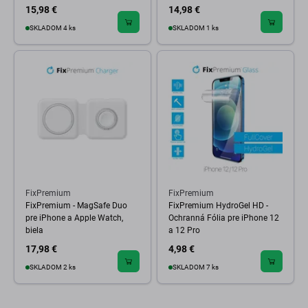
15,98 €
14,98 €
SKLADOM 4 ks
SKLADOM 1 ks
FixPremium
FixPremium
FixPremium - MagSafe Duo
FixPremium HydroGel HD -
pre iPhone a Apple Watch,
Ochranná Fólia pre iPhone 12
biela
a 12 Pro
17,98 €
4,98 €
SKLADOM 2 ks
SKLADOM 7 ks