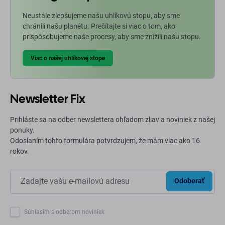
Neustále zlepšujeme našu uhlíkovú stopu, aby sme
chránili našu planétu. Prečítajte si viac o tom, ako
prispôsobujeme naše procesy, aby sme znížili našu stopu.
Viac o našej uhlíkovej stope
Newsletter Fix
Prihláste sa na odber newslettera ohľadom zliav a noviniek z našej
ponuky.
Odoslaním tohto formulára potvrdzujem, že mám viac ako 16
rokov.
Odoberať
Súhlasím s odberom noviniek