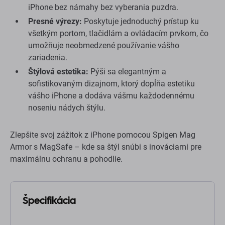
iPhone bez námahy bez vyberania puzdra.
Presné výrezy:
Poskytuje jednoduchý prístup ku
všetkým portom, tlačidlám a ovládacím prvkom, čo
umožňuje neobmedzené používanie vášho
zariadenia.
Štýlová estetika:
Pýši sa elegantným a
sofistikovaným dizajnom, ktorý dopĺňa estetiku
vášho iPhone a dodáva vášmu každodennému
noseniu nádych štýlu.
Zlepšite svoj zážitok z iPhone pomocou Spigen Mag
Armor s MagSafe – kde sa štýl snúbi s inováciami pre
maximálnu ochranu a pohodlie.
Špecifikácia