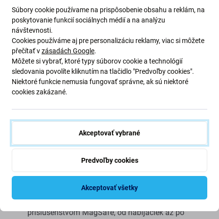
Súbory cookie používame na prispôsobenie obsahu a reklám, na
poskytovanie funkcií sociálnych médií a na analýzu
návštevnosti.
Cookies používáme aj pre personalizáciu reklamy, viac si môžete
Popis a špecifikácia
Doprava a vrátenie
přečítať v
zásadách Google
.
Môžete si vybrať, ktoré typy súborov cookie a technológií
sledovania povolíte kliknutím na tlačidlo "Predvoľby cookies".
Niektoré funkcie nemusia fungovať správne, ak sú niektoré
Spigen Mag Armor s MagSafe:
cookies zakázané.
dokonalá ochrana, kompatibilita bez
námahy.
Akceptovať vybrané
Kľúčové vlastnosti:
Predvoľby cookies
Kompatibilita MagSafe:
Bezproblémová integrácia s
Akceptovať všetky
technológiou MagSafe, ktorá zaisťuje jednoduché
pripevnenie a presné zarovnanie so všetkým
príslušenstvom MagSafe, od nabíjačiek až po