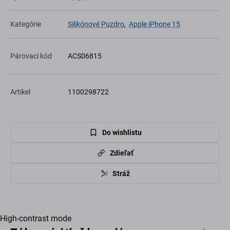
Kategórie
Silikónové Puzdro
,
Apple iPhone 15
Párovací kód
ACS06815
Artikel
1100298722
Do wishlistu
Zdieľať
Stráž
High-contrast mode