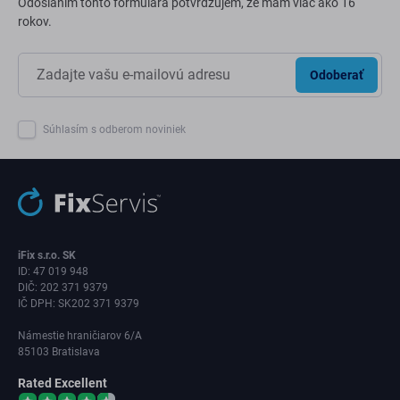
Odoslaním tohto formulára potvrdzujem, že mám viac ako 16
rokov.
Odoberať
Súhlasím s odberom noviniek
iFix s.r.o. SK
ID: 47 019 948
DIČ: 202 371 9379
IČ DPH: SK202 371 9379
Námestie hraničiarov 6/A
85103 Bratislava
Rated Excellent