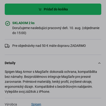
Pridať do košíka
SKLADOM 2 ks
Doručujeme nasledujúci pracovný deň. 10. aug. (objednanie
do 15:00)
Pre objednávky nad 50 € máte dopravu ZADARMO
Detaily
Spigen Mag Armor s MagSafe: dokonalá ochrana, kompatibilita
bez námahy. Bezproblémovo integruje MagSafe pre presné
zarovnanie. Prémiové materiály, tenký profil, zvýšené okraje,
ergonomický dizajn. Kompatibilné s bezdrôtovým nabíjaním.
Vylepšite svoj zážitok z iPhone.
Výrobca
Spigen