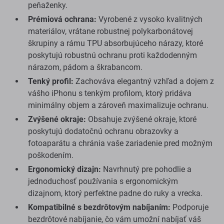
peňaženky.
Prémiová ochrana:
Vyrobené z vysoko kvalitných
materiálov, vrátane robustnej polykarbonátovej
škrupiny a rámu TPU absorbujúceho nárazy, ktoré
poskytujú robustnú ochranu proti každodenným
nárazom, pádom a škrabancom.
Tenký profil:
Zachováva elegantný vzhľad a dojem z
vášho iPhonu s tenkým profilom, ktorý pridáva
minimálny objem a zároveň maximalizuje ochranu.
Zvýšené okraje:
Obsahuje zvýšené okraje, ktoré
poskytujú dodatočnú ochranu obrazovky a
fotoaparátu a chránia vaše zariadenie pred možným
poškodením.
Ergonomický dizajn:
Navrhnutý pre pohodlie a
jednoduchosť používania s ergonomickým
dizajnom, ktorý perfektne padne do ruky a vrecka.
Kompatibilné s bezdrôtovým nabíjaním:
Podporuje
bezdrôtové nabíjanie, čo vám umožní nabíjať váš