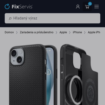
Preskočiť na hlavný obsah
0
Domov
Zariadenia a príslušenstvo
Apple
iPhone
Apple iPhone