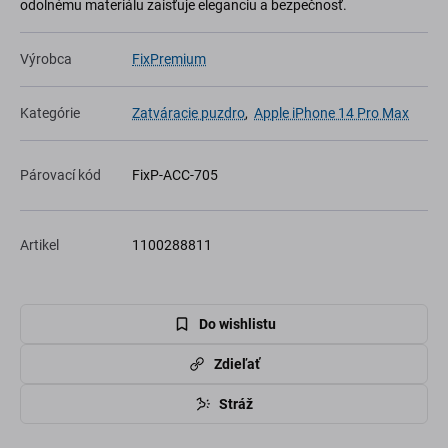
odolnému materiálu zaisťuje eleganciu a bezpečnosť.
Výrobca
FixPremium
Kategórie
Zatváracie puzdro
,
Apple iPhone 14 Pro Max
Párovací kód
FixP-ACC-705
Artikel
1100288811
Do wishlistu
Zdieľať
Stráž