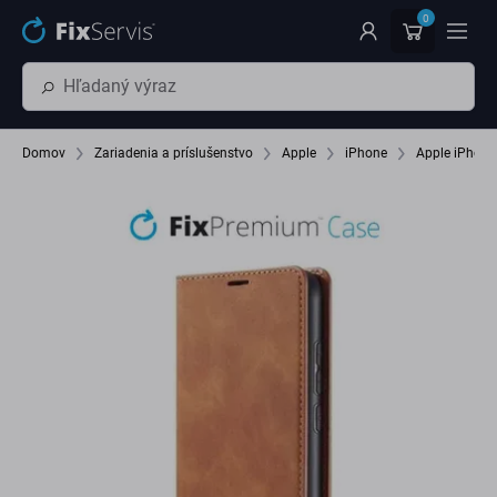
Preskočiť na hlavný obsah
0
Domov
Zariadenia a príslušenstvo
Apple
iPhone
Apple iPhone