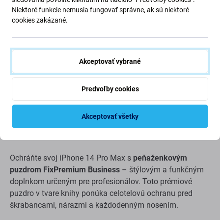
Niektoré funkcie nemusia fungovať správne, ak sú niektoré
cookies zakázané.
Akceptovať vybrané
Popis a špecifikácia
Doprava a vrátenie
Predvoľby cookies
FixPremium – Peňaženkové puzdro Business pre iPhone
Akceptovať všetky
14 Pro Max | Hnedé | Priehradky na karty a magnetické
zapínanie
Ochráňte svoj iPhone 14 Pro Max s
peňaženkovým
puzdrom FixPremium Business
– štýlovým a funkčným
doplnkom určeným pre profesionálov. Toto prémiové
puzdro v tvare knihy ponúka celotelovú ochranu pred
škrabancami, nárazmi a každodenným nosením.