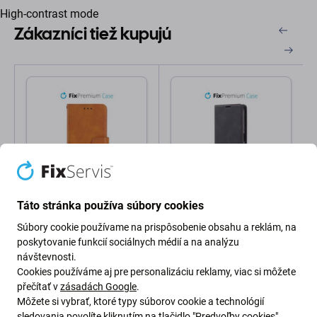
High-contrast mode
Zákazníci tiež kupujú
FixPremium
FixPremium
Táto stránka používa súbory cookies
FixPremium - Puzdro
FixPremium - Puzdro
Súbory cookie používame na prispôsobenie obsahu a reklám, na
Book Wallet pre iPhone
Business Wallet pre
14 Pro Max, hnedá
iPhone 14 Pro Max,
poskytovanie funkcií sociálnych médií a na analýzu
čierna
návštevnosti.
0,99 €
0,99 €
Cookies používáme aj pre personalizáciu reklamy, viac si môžete
Skladom
Skladom
přečítať v
zásadách Google
.
Môžete si vybrať, ktoré typy súborov cookie a technológií
sledovania povolíte kliknutím na tlačidlo "Predvoľby cookies".