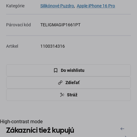
Kategórie
Silikónové Puzdro
,
Apple iPhone 16 Pro
Párovací kód
TELIGMAGIP1661PT
Artikel
1100314316
Do wishlistu
Zdieľať
Stráž
High-contrast mode
Zákazníci tiež kupujú