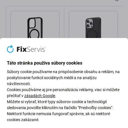
SBS
SBS
Táto stránka používa súbory cookies
SBS - Puzdro Mag Frame
SBS - Puzdro Instinct
Súbory cookie používame na prispôsobenie obsahu a reklám, na
s MagSafe pre iPhone 16
Mag s MagSafe pre
Pro, čierna
iPhone 16 Pro, čierna
poskytovanie funkcií sociálnych médií a na analýzu
návštevnosti.
23,98 €
25,98 €
Cookies používáme aj pre personalizáciu reklamy, viac si môžete
Skladom
Skladom
přečítať v
zásadách Google
.
Môžete si vybrať, ktoré typy súborov cookie a technológií
sledovania povolíte kliknutím na tlačidlo "Predvoľby cookies".
Niektoré funkcie nemusia fungovať správne, ak sú niektoré
cookies zakázané.