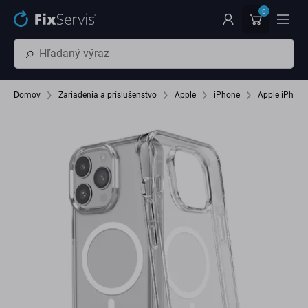
Preskočiť na hlavný obsah
0
Domov
Zariadenia a príslušenstvo
Apple
iPhone
Apple iPhone