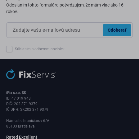
Odoslaním tohto formulára potvrdzujem, že mám viac ako 16
rokov.
Odoberať
Súhlasím s odberom noviniek
iFix s.r.o. SK
ID: 47 019 948
DIČ: 202 371 9379
IČ DPH: SK202 371 9379
Námestie hraničiarov 6/A
85103 Bratislava
Rated Excellent