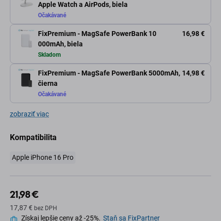
Apple Watch a AirPods, biela
Očakávané
FixPremium - MagSafe PowerBank 10
16,98 €
000mAh, biela
Skladom
FixPremium - MagSafe PowerBank 5000mAh,
14,98 €
čierna
Očakávané
zobraziť viac
Kompatibilita
Apple iPhone 16 Pro
21,98 €
17,87 €
bez DPH
Získaj lepšie ceny až -25%.
Staň sa FixPartner