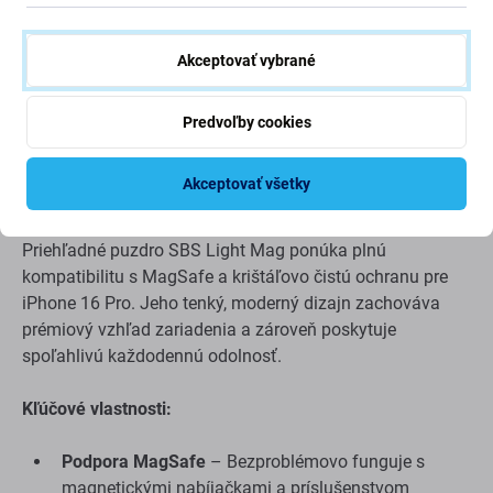
Akceptovať vybrané
Popis a špecifikácia
Doprava a vrátenie
Predvoľby cookies
SBS – Puzdro Light Mag s MagSafe pre iPhone 16 Pro,
Akceptovať všetky
priehľadné
Priehľadné puzdro SBS Light Mag ponúka plnú
kompatibilitu s MagSafe a krištáľovo čistú ochranu pre
iPhone 16 Pro. Jeho tenký, moderný dizajn zachováva
prémiový vzhľad zariadenia a zároveň poskytuje
spoľahlivú každodennú odolnosť.
Kľúčové vlastnosti:
Podpora MagSafe
– Bezproblémovo funguje s
magnetickými nabíjačkami a príslušenstvom