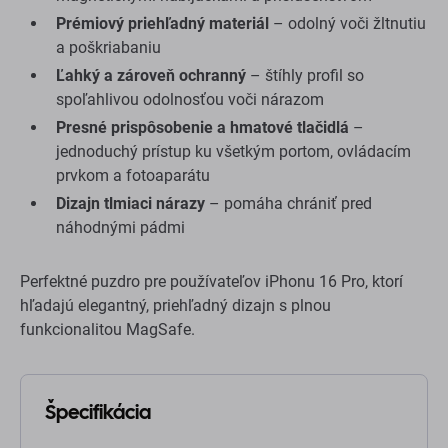
Prémiový priehľadný materiál
– odolný voči žltnutiu
a poškriabaniu
Ľahký a zároveň ochranný
– štíhly profil so
spoľahlivou odolnosťou voči nárazom
Presné prispôsobenie a hmatové tlačidlá
–
jednoduchý prístup ku všetkým portom, ovládacím
prvkom a fotoaparátu
Dizajn tlmiaci nárazy
– pomáha chrániť pred
náhodnými pádmi
Perfektné puzdro pre používateľov iPhonu 16 Pro, ktorí
hľadajú elegantný, priehľadný dizajn s plnou
funkcionalitou MagSafe.
Špecifikácia