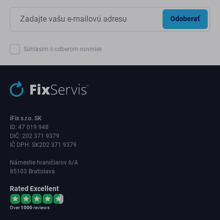
Odoberať
Súhlasím s odberom noviniek
iFix s.r.o. SK
ID: 47 019 948
DIČ: 202 371 9379
IČ DPH: SK202 371 9379
Námestie hraničiarov 6/A
85103 Bratislava
Rated Excellent
Over
1000
reviews