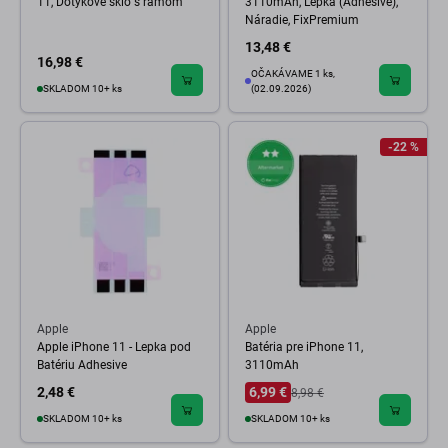
11, Dotykové sklo s rámom
3110mAh, Lepka (Adhesive),
Náradie, FixPremium
13,48 €
16,98 €
OČAKÁVAME 1 ks,
SKLADOM 10+ ks
(02.09.2026)
-22 %
Apple
Apple
Apple iPhone 11 - Lepka pod
Batéria pre iPhone 11,
Batériu Adhesive
3110mAh
2,48 €
6,99 €
8,98 €
SKLADOM 10+ ks
SKLADOM 10+ ks