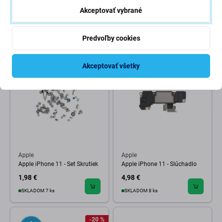
Spodné Skrutky (Silver, White,
Zadnej Kamery (2ks)
Starlight)
Akceptovať vybrané
1,98 €
1,98 €
SKLADOM 8 ks
SKLADOM 5 ks
Predvoľby cookies
Akceptovať všetky
Apple
Apple
Apple iPhone 11 - Set Skrutiek
Apple iPhone 11 - Slúchadlo
1,98 €
4,98 €
SKLADOM 7 ks
SKLADOM 8 ks
-20 %