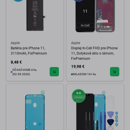
Apple
Apple
Batéria pre iPhone 11,
Displej In-Cell FHD pre iPhone
3110mAh, FixPremium
11, Dotykové sklo s rámom,
FixPremium
8,48 €
19,98 €
OČAKÁVAME 4 ks,
(02.09.2026)
SKLADOM 10+ ks