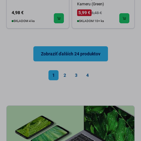
Kameru (Green)
4,98 €
5,99 €
6,48 €
SKLADOM 4 ks
SKLADOM 10+ ks
Zobraziť ďalších 24 produktov
1
2
3
4