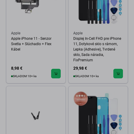
Apple
Apple
Apple iPhone 11 - Senzor
Displej In-Cell FHD pre iPhone
Svetla + Slúchadlo + Flex
11, Dotykové sklo s rámom,
Kábel
Lepka (Adhesive), Tvrdené
sklo, Sada náradia,
FixPremium
8,98 €
29,98 €
SKLADOM 10+ ks
SKLADOM 10+ ks