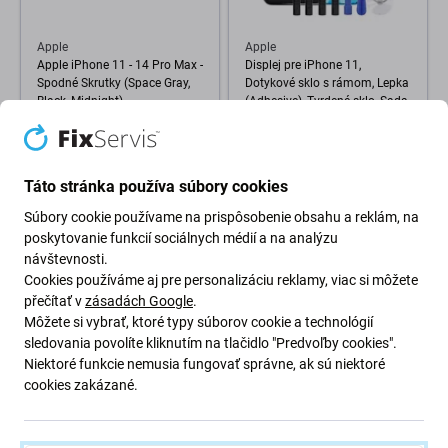
Apple
Apple
Apple iPhone 11 - 14 Pro Max -
Displej pre iPhone 11,
Spodné Skrutky (Space Gray,
Dotykové sklo s rámom, Lepka
Black, Midnight)
(Adhesive), Tvrdené sklo, Sada
náradia, Refurbished
1,98 €
39,98 €
SKLADOM 10+ ks
SKLADOM 10+ ks
Táto stránka používa súbory cookies
Súbory cookie používame na prispôsobenie obsahu a reklám, na
poskytovanie funkcií sociálnych médií a na analýzu
návštevnosti.
Cookies používáme aj pre personalizáciu reklamy, viac si môžete
přečítať v
zásadách Google
.
Môžete si vybrať, ktoré typy súborov cookie a technológií
sledovania povolíte kliknutím na tlačidlo "Predvoľby cookies".
Niektoré funkcie nemusia fungovať správne, ak sú niektoré
cookies zakázané.
Apple
Apple
Apple iPhone 11 - 14 Pro Max -
Apple iPhone 11 - Sklíčko