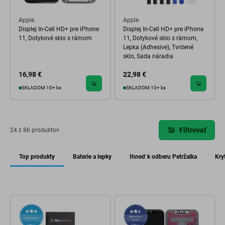
Apple
Apple
Displej In-Cell HD+ pre iPhone
Displej In-Cell HD+ pre iPhone
11, Dotykové sklo s rámom
11, Dotykové sklo s rámom,
Lepka (Adhesive), Tvrdené
sklo, Sada náradia
16,98 €
22,98 €
SKLADOM 10+ ks
SKLADOM 10+ ks
Filtrovať
24 z 86 produktov
Top produkty
Baterie a lepky
Ihneď k odberu Petržalka
Kry