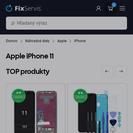
Preskočiť na hlavný obsah
0
Domov
Náhradné diely
Apple
iPhone
Apple iPhone 11
TOP produkty