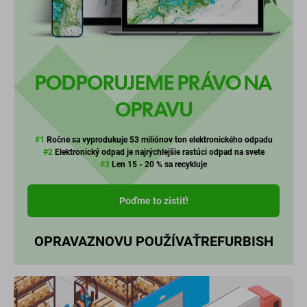
PODPORUJEME PRÁVO NA
OPRAVU
#1
Ročne sa vyprodukuje 53 miliónov ton elektronického odpadu
#2
Elektronický odpad je najrýchlejšie rastúci odpad na svete
#3
Len 15 - 20 % sa recykluje
Poďme to zistiť!
OPRAVA
ZNOVU POUŽÍVAŤ
REFURBISH