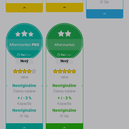
IC čip
Dropdown
Dropdown
Dropdown
button
button
button
Nový
Nový
cena
cena
Neoriginálne
Neoriginálne
Články batérie
Články batérie
+ / - 3 %
+ / - 3 %
Kapacita
Kapacita
Neoriginálne
Neoriginálne
IC čip
IC čip