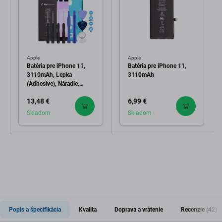
Apple
Apple
Batéria pre iPhone 11,
Batéria pre iPhone 11,
3110mAh, Lepka
3110mAh
(Adhesive), Náradie,
FixPremium
13,48 €
6,99 €
Skladom
Skladom
Popis a špecifikácia
Kvalita
Doprava a vrátenie
Recenzie (42)