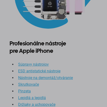
Profesionálne nástroje
pre Apple iPhone
Súpravy nástrojov
ESD antistatické nástroje
Nástroje na demontáž/otváranie
Skrutkovače
Pinzeta
Lepidlá a lepidlá
Držiaky a uchopovače