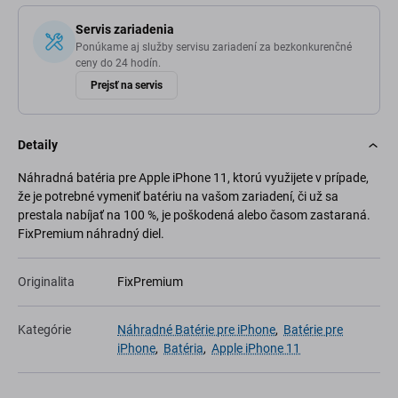
Servis zariadenia
Ponúkame aj služby servisu zariadení za bezkonkurenčné
ceny do 24 hodín.
Prejsť na servis
Detaily
Náhradná batéria pre Apple iPhone 11, ktorú využijete v prípade,
že je potrebné vymeniť batériu na vašom zariadení, či už sa
prestala nabíjať na 100 %, je poškodená alebo časom zastaraná.
FixPremium náhradný diel.
Originalita
FixPremium
Kategórie
Náhradné Batérie pre iPhone
,
Batérie pre
iPhone
,
Batéria
,
Apple iPhone 11