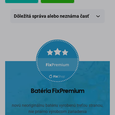
Dropdown
Dropdown
button
button
Dôležitá správa alebo neznáma časť
Batéria FixPremium
novú neoriginálnu batériu vyrobenú treťou stranou,
nie priamo výrobcom zariadenia