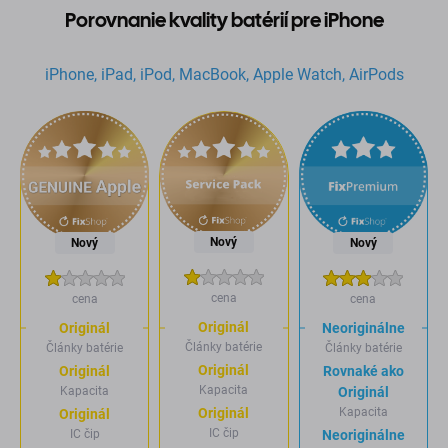
Porovnanie kvality batérií pre iPhone
iPhone, iPad, iPod, MacBook, Apple Watch, AirPods
Nový
Nový
Nový
cena
cena
cena
Originál
Originál
Neoriginálne
Články batérie
Články batérie
Články batérie
Originál
Originál
Rovnaké ako
Kapacita
Kapacita
Originál
Kapacita
Originál
Originál
IC čip
IC čip
Neoriginálne