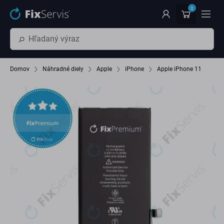
Preskočiť na hlavný obsah
0
Domov
Náhradné diely
Apple
iPhone
Apple iPhone 11