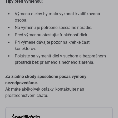
Tipy pred výmenou:
Výmenu dielov by mala vykonať kvalifikovaná
osoba.
Na výmenu je potrebné špeciálne náradie.
Pred výmenou otestujte funkčnosť dielu.
Pri výmene dávajte pozor na krehké časti
konektorov.
Pokúste sa vymeniť diel v suchom a bezprašnom
prostredí bez priameho slnečného žiarenia.
Za žiadne škody spôsobené počas výmeny
nezodpovedáme.
Ak máte akékoľvek otázky, kontaktujte nás
prostredníctvom chatu.
Špecifikácia