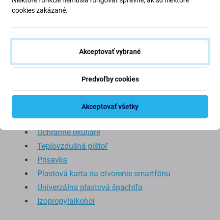
Pri výmene batérie nezabudnite:
cookies zakázané.
Batéria
Lepidlo na batérie
Akceptovať vybrané
Odporúčané použitie:
Predvoľby cookies
ESD rukavice
Sada náradia
Akceptovať všetky
Pentalope skrutkovač
Ochranné okuliare
Teplovzdušná pištoľ
Prísavka
Plastová karta na otvorenie smartfónu
Univerzálna plastová špachtľa
Izopropylalkohol