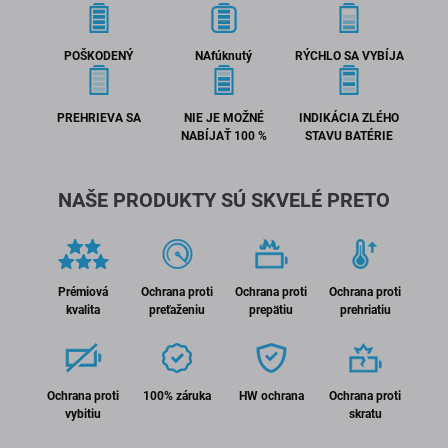
POŠKODENÝ
NAfúknutý
RÝCHLO SA VYBÍJA
PREHRIEVA SA
NIE JE MOŽNÉ
INDIKÁCIA ZLÉHO
NABÍJAŤ 100 %
STAVU BATÉRIE
NAŠE PRODUKTY SÚ SKVELÉ PRETO
Prémiová
Ochrana proti
Ochrana proti
Ochrana proti
kvalita
preťaženiu
prepätiu
prehriatiu
Ochrana proti
100% záruka
HW ochrana
Ochrana proti
vybitiu
skratu