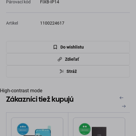
Párovací kód
FIXB-IP14
Artikel
1100224617
Do wishlistu
Zdieľať
Stráž
High-contrast mode
Zákazníci tiež kupujú