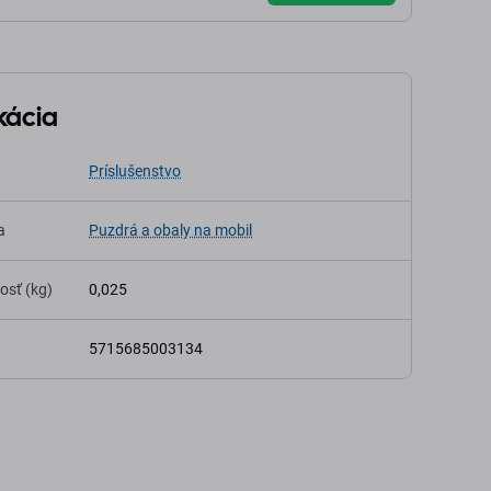
kácia
Príslušenstvo
a
Puzdrá a obaly na mobil
osť (kg)
0,025
5715685003134