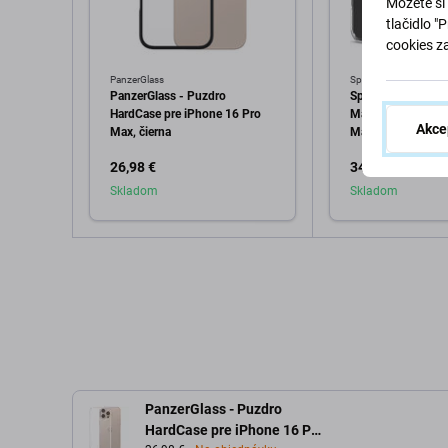
Môžete si 
tlačidlo "
cookies z
PanzerGlass
Spigen
PanzerGlass - Puzdro
Spigen - Puzdro Ul
HardCase pre iPhone 16 Pro
MagSafe pre iPho
Akce
Max, čierna
Max, biela
26,98 €
34,98 €
Skladom
Skladom
Pridať do košíka
Pridať d
PanzerGlass - Puzdro
HardCase pre iPhone 16 Pro