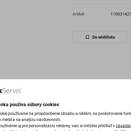
Artikel
11003142
Do wishlistu
ánka používa súbory cookies
okie používame na prispôsobenie obsahu a reklám, na poskytovanie funk
h médií a na analýzu návštevnosti.
užíváme aj pre personalizáciu reklamy, viac si môžete přečítať v
zásadác