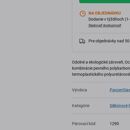
NA OBJEDNÁVKU
Dodanie v týždňoch (1-
Sledovať dostupnosť
Pre objednávky nad 5
Odolné a ekologické zároveň; O
kombinácie pevného polykarbon
termoplastického polyuretánové
Výrobca
PanzerGla
Kategórie
Silikónové
Párovací kód
1290