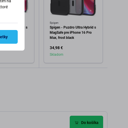
utím na
ktoré
Spigen
SBS
dro Ultra Hybrid s
Spigen - Puzdro Ultra Hybrid s
SBS -
 iPhone 16 Pro
MagSafe pre iPhone 16 Pro
iPhon
šetky
Max, frost black
trans
34,98 €
11,98
Skladom
Skla
dať do košíka
Pridať do košíka
Do košíka