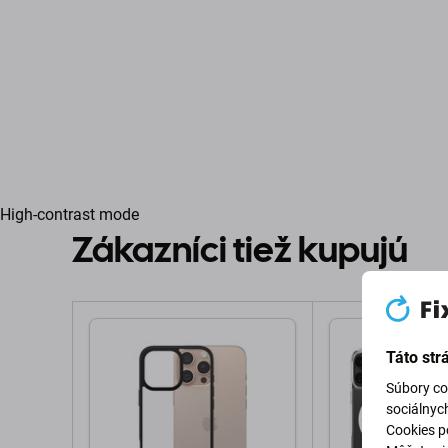
High-contrast mode
Zákazníci tiež kupujú
Táto str
Súbory co
sociálnyc
Cookies po