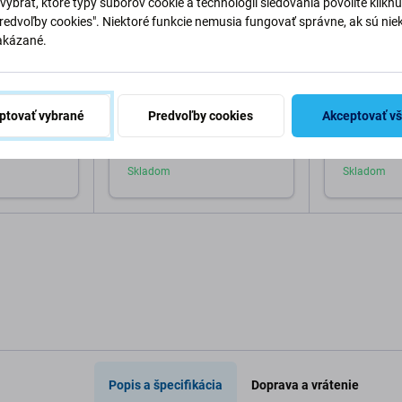
vybrať, ktoré typy súborov cookie a technológií sledovania povolíte klikn
Predvoľby cookies". Niektoré funkcie nemusia fungovať správne, ak sú nie
akázané.
SBS
Spigen
tra Hybrid s
SBS - Puzdro Instinct Mag s
Spigen - Puz
ne 16 Pro
MagSafe pre iPhone 16 Pro
MagSafe pre
ptovať vybrané
Predvoľby cookies
Akceptovať v
Max, čierna
Max, čierna
25,98 €
34,98 €
Skladom
Skladom
o košíka
Pridať do košíka
Pri
Popis a špecifikácia
Doprava a vrátenie