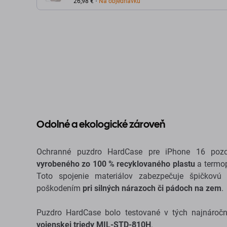
Max, transparentná
26,98 €
Na objednávku
Odolné a ekologické zároveň
Ochranné puzdro HardCase pre iPhone 16 poz
vyrobeného zo 100 % recyklovaného plastu
a termop
Toto spojenie materiálov zabezpečuje špičkov
poškodením
pri silných nárazoch či pádoch na zem
.
Puzdro HardCase bolo testované v tých najnároč
vojenskej triedy MIL-STD-810H
.