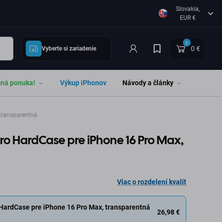
Slovakia,
EUR €
0
0 €
Vyberte si zariadenie
čná ponuka!
Výkup iPhonov
Návody a články
transparentná
ro HardCase pre iPhone 16 Pro Max,
Viac o rozdelení kvalít
HardCase pre iPhone 16 Pro Max, transparentná
26,98 €