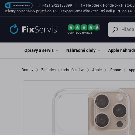
Preskočiť na hlavný obsah
+421 2/22133399
Helpdesk: Pondelok - Piatok 0
Všetky objednávky prijaté do 15:00 expedujeme ešte v ten istý deň (DPD do 14:0
Over
1000
reviews
Opravy a servis
Náhradné diely
Apple náhradn
Domov
Zariadenia a príslušenstvo
Apple
iPhone
App