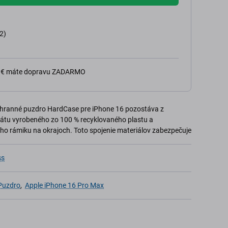
2)
0 € máte dopravu ZADARMO
chranné puzdro HardCase pre iPhone 16 pozostáva z
átu vyrobeného zo 100 % recyklovaného plastu a
ho rámiku na okrajoch. Toto spojenie materiálov zabezpečuje
ss
 Puzdro
,
Apple iPhone 16 Pro Max