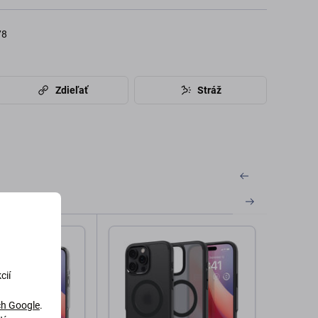
78
Zdieľať
Stráž
cií
h Google
.