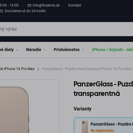
9:00 - 16:00
info@fixservis.sk
Kontakt
0). Doručenie už do 24 hodín.
é diely
Náradie
Príslušenstvo
iPhone / Airpods - Ak
le iPhone 16 Pro Max
PanzerGlass - Puzdro HardCase pre iPhone 16 Pro Max, 
PanzerGlass - Puzd
transparentná
Varianty
PanzerGlass - Puzdro 
Na objednávku