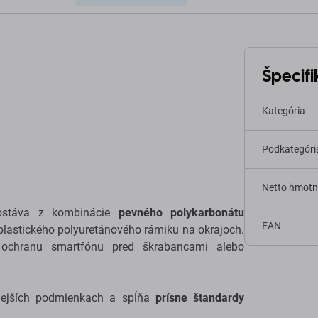
Špecifi
Kategória
Podkategóri
Netto hmotn
ostáva z kombinácie
pevného polykarbonátu
EAN
lastického polyuretánového rámiku na okrajoch.
ú ochranu smartfónu pred škrabancami alebo
nejších podmienkach a spĺňa
prísne štandardy