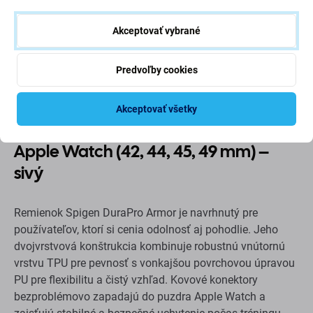
Akceptovať vybrané
Predvoľby cookies
Popis a špecifikácia
Doprava a vrátenie
Akceptovať všetky
Remienok Spigen DuraPro Armor pre
Apple Watch (42, 44, 45, 49 mm) –
sivý
Remienok Spigen DuraPro Armor je navrhnutý pre
používateľov, ktorí si cenia odolnosť aj pohodlie. Jeho
dvojvrstvová konštrukcia kombinuje robustnú vnútornú
vrstvu TPU pre pevnosť s vonkajšou povrchovou úpravou
PU pre flexibilitu a čistý vzhľad. Kovové konektory
bezproblémovo zapadajú do puzdra Apple Watch a