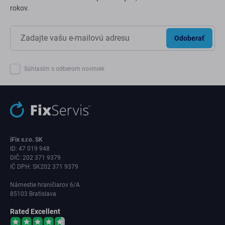
rokov.
Odoberať
Súhlasím s odberom noviniek
iFix s.r.o. SK
ID: 47 019 948
DIČ: 202 371 9379
IČ DPH: SK202 371 9379
Námestie hraničiarov 6/A
85103 Bratislava
Rated Excellent