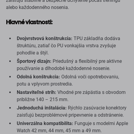
zaisťujú stabilné a bezpečné uchytenie počas tréningu
alebo každodenného nosenia.
Hlavné vlastnosti:
Dvojvrstvová konštrukcia:
TPU základňa dodáva
štruktúru, zatiaľ čo PU vonkajšia vrstva zvyšuje
pohodlie a štýl.
Športový dizajn:
Priedušný a flexibilný pre aktívne
používanie a dlhodobé každodenné nosenie.
Odolná konštrukcia:
Odolná voči opotrebovaniu,
potu a vplyvom prostredia.
Nastaviteľné strih:
Vhodné pre zápästia s obvodom
približne 140 – 215 mm.
Jednoduchá inštalácia:
Rýchlo zasúvacie konektory
zaisťujú bezproblémové pripevnenie a odstránenie.
Univerzálna kompatibilita:
Funguje s modelmi Apple
Watch 42 mm, 44 mm, 45 mm a 49 mm.