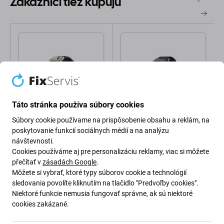
Zákazníci tiež kupujú
Táto stránka používa súbory cookies
Súbory cookie používame na prispôsobenie obsahu a reklám, na
Spigen
Spigen
Spigen - Remienok
Spigen - Remienok Lite
poskytovanie funkcií sociálnych médií a na analýzu
Durapro Armor PU pre
Fit "Pro" pre Apple Watch
návštevnosti.
Apple Watch (42, 44, 45,
Ultra (49mm), Matte
Cookies používáme aj pre personalizáciu reklamy, viac si môžete
49mm), čierna
Black
přečítať v
zásadách Google
.
43,98 €
38,98 €
Môžete si vybrať, ktoré typy súborov cookie a technológií
Skladom
Skladom
sledovania povolíte kliknutím na tlačidlo "Predvoľby cookies".
Niektoré funkcie nemusia fungovať správne, ak sú niektoré
cookies zakázané.