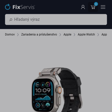
Preskočiť na hlavný obsah
0
Domov
Zariadenia a príslušenstvo
Apple
Apple Watch
Apple 