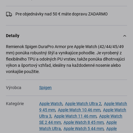
Pre objednávky nad 50 € máte dopravu ZADARMO
Detaily
Remienok Spigen DuraPro Armor pre Apple Watch (42/44/45/49
mm) ponúka robustný štýl a vynikajúce pohodlie. Je vyrobený z
flexibilného TPU a odolných PU vrstiev, takže ponúka dlhotrvajúci
výkon a športový vzhľad, ideálny na každodenné nosenie alebo
vonkajšie použitie.
Výrobca
Spigen
Kategórie
Apple Watch
,
Apple Watch Ultra 2
,
Apple Watch
9 45 mm
,
Apple Watch 10 46 mm
,
Apple Watch
Ultra 3
,
Apple Watch 11 46 mm
,
Apple Watch
SE 2 44 mm
,
Apple Watch 8 45 mm
,
Apple
Watch Ultra
,
Apple Watch 5 44 mm
,
Apple