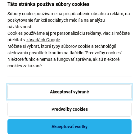
Táto stránka používa súbory cookies
FixPremium - Remienok
FixPremium - Remienok
Milanese Loop pre Apple
Milanese Loop pre Apple
Súbory cookie používame na prispôsobenie obsahu a reklám, na
Watch (42, 44, 45 a
Watch (42, 44, 45 a
poskytovanie funkcií sociálnych médií a na analýzu
49mm), graphite
49mm), rose gold
návštevnosti.
9,98 €
3,39 €
Cookies používáme aj pre personalizáciu reklamy, viac si môžete
Skladom
přečítať v
zásadách Google
.
Môžete si vybrať, ktoré typy súborov cookie a technológií
sledovania povolíte kliknutím na tlačidlo "Predvoľby cookies".
Niektoré funkcie nemusia fungovať správne, ak sú niektoré
cookies zakázané.
Akceptovať vybrané
Popis a špecifikácia
Doprava a vrátenie
Predvoľby cookies
Akceptovať všetky
Špecifikácia