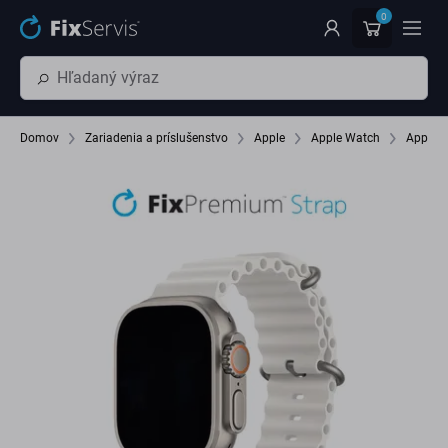
Preskočiť na hlavný obsah
0
Domov
Zariadenia a príslušenstvo
Apple
Apple Watch
Apple 