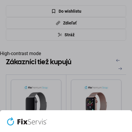
Do wishlistu
Zdieľať
Stráž
High-contrast mode
Zákazníci tiež kupujú
FixPremium
FixPremium