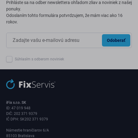
Prihláste sa na odber newslettera ohľadom zliav a noviniek z našej
ponuky.
Odoslaním tohto formulára potvrdzujem, že mám viac ako 16
rokov.
Odoberať
Súhlasím s odberom noviniek
iFix s.r.o. SK
ID: 47 019 948
DIČ: 202 371 9379
IČ DPH: SK202 371 9379
Námestie hraničiarov 6/A
85103 Bratislava