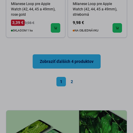
Milanese Loop pre Apple
Milanese Loop pre Apple
Watch (42, 44, 45 a 49mm),
Watch (42, 44, 45 a 49mm),
rose gold
strieborná
3,39 €
9,98 €
9,98 €
SKLADOM 1 ks
NA OBJEDNÁVKU
Zobraziť ďalších 4 produktov
1
2