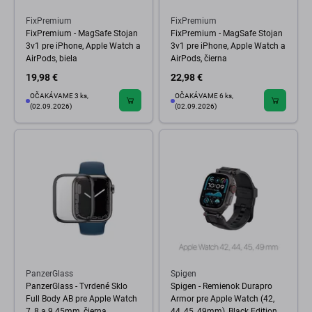
FixPremium
FixPremium
FixPremium - MagSafe Stojan
FixPremium - MagSafe Stojan
3v1 pre iPhone, Apple Watch a
3v1 pre iPhone, Apple Watch a
AirPods, biela
AirPods, čierna
19,98 €
22,98 €
OČAKÁVAME 3 ks,
OČAKÁVAME 6 ks,
(02.09.2026)
(02.09.2026)
PanzerGlass
Spigen
PanzerGlass - Tvrdené Sklo
Spigen - Remienok Durapro
Full Body AB pre Apple Watch
Armor pre Apple Watch (42,
7, 8 a 9 45mm, čierna
44, 45, 49mm), Black Edition