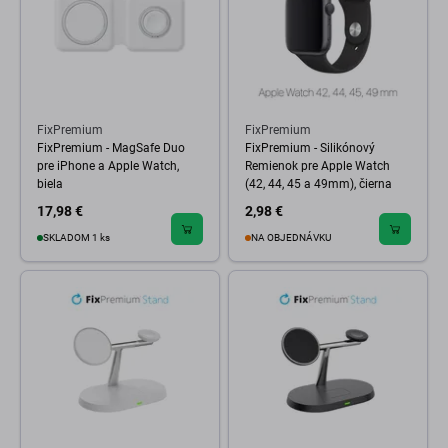
FixPremium
FixPremium
FixPremium - MagSafe Duo
FixPremium - Silikónový
pre iPhone a Apple Watch,
Remienok pre Apple Watch
biela
(42, 44, 45 a 49mm), čierna
17,98 €
2,98 €
SKLADOM 1 ks
NA OBJEDNÁVKU