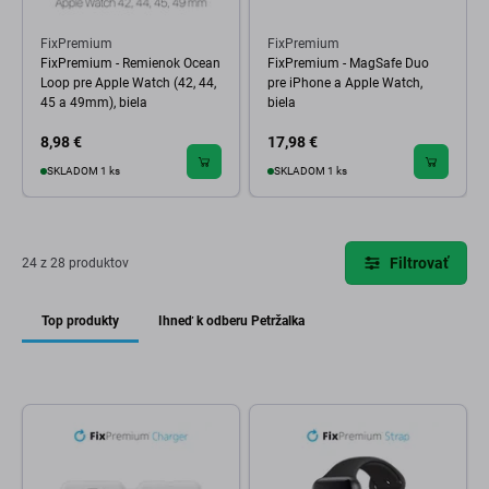
FixPremium
FixPremium
FixPremium - Remienok Ocean
FixPremium - MagSafe Duo
Loop pre Apple Watch (42, 44,
pre iPhone a Apple Watch,
45 a 49mm), biela
biela
8,98 €
17,98 €
SKLADOM 1 ks
SKLADOM 1 ks
Filtrovať
24 z 28 produktov
Top produkty
Ihneď k odberu Petržalka