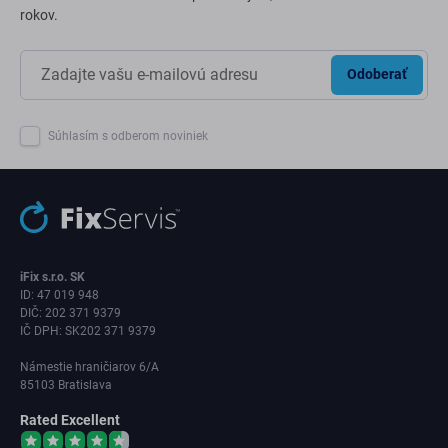
rokov.
Odoberať
Súhlasím s odberom noviniek
iFix s.r.o. SK
ID: 47 019 948
DIČ: 202 371 9379
IČ DPH: SK202 371 9379
Námestie hraničiarov 6/A
85103 Bratislava
Rated Excellent