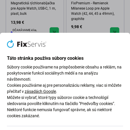
Magnetická rýchlonabíjačka
FixPremium - Remienok
pre Apple Watch, USB-C, 1 m,
Milanese Loop pre Apple
plast, bulk
Watch (42, 44, 45 a 49mm),
graphite
13,98 €
9,98 €
OČAKÁVAME 4 ks,
(02.09.2026)
Skladom (shop)
Táto stránka používa súbory cookies
Súbory cookie používame na prispôsobenie obsahu a reklám, na
poskytovanie funkcií sociálnych médií a na analýzu
návštevnosti.
Cookies používáme aj pre personalizáciu reklamy, viac si môžete
přečítať v
zásadách Google
.
Môžete si vybrať, ktoré typy súborov cookie a technológií
sledovania povolíte kliknutím na tlačidlo "Predvoľby cookies".
FixPremium
FixPremium
Niektoré funkcie nemusia fungovať správne, ak sú niektoré
FixPremium - Remienok Alpine
FixPremium - Silikónový
Loop pre Apple Watch (42, 44,
Remienok pre Apple Watch
cookies zakázané.
45 a 49mm), starlight
(42, 44, 45 a 49mm), biela
7,98 €
5,98 €