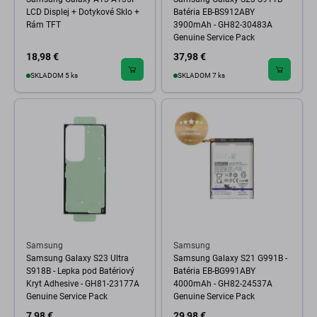
LCD Displej + Dotykové Sklo +
Batéria EB-BS912ABY
Rám TFT
3900mAh - GH82-30483A
Genuine Service Pack
18,98 €
37,98 €
SKLADOM 5 ks
SKLADOM 7 ks
Samsung
Samsung
Samsung Galaxy S23 Ultra
Samsung Galaxy S21 G991B -
S918B - Lepka pod Batériový
Batéria EB-BG991ABY
Kryt Adhesive - GH81-23177A
4000mAh - GH82-24537A
Genuine Service Pack
Genuine Service Pack
7,98 €
29,98 €