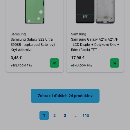
Samsung
Samsung
Samsung Galaxy S22 Ultra
Samsung Galaxy A21s A217F
S908B - Lepka pod Batériový
- LCD Displej + Dotykové Sklo +
Kryt Adhesive
Rám (Black) TFT
3,48 €
17,98 €
SKLADOM 7 ks
SKLADOM 9 ks
Zobraziť ďalších 24 produktov
1
2
3
115
⋯