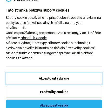
Samsung
Samsung
Samsung Galaxy S21 FE
Samsung Galaxy A52 A525F,
G990B - Batéria EB-BG990ABY
A526B, A52s 5G A528B, S20
Táto stránka používa súbory cookies
4500mAh - GH82-26409A
FE G780F - Batéria EB-
Súbory cookie používame na prispôsobenie obsahu a reklám, na
Genuine Service Pack
BG781ABY 4500mAh - GH82-
24205A, GH43-05052A, GH82-
poskytovanie funkcií sociálnych médií a na analýzu
25231A Genuine Service Pack
návštevnosti.
31,98 €
34,98 €
Cookies používáme aj pre personalizáciu reklamy, viac si môžete
SKLADOM 10+ ks
SKLADOM 10+ ks
přečítať v
zásadách Google
.
Môžete si vybrať, ktoré typy súborov cookie a technológií
sledovania povolíte kliknutím na tlačidlo "Predvoľby cookies".
Niektoré funkcie nemusia fungovať správne, ak sú niektoré
cookies zakázané.
Akceptovať vybrané
Predvoľby cookies
Samsung
Samsung
Samsung Galaxy A33 5G
Samsung Galaxy S23 S911B -
A336B - LCD Displej +
Lepka pod Batériový Kryt
Akceptovať všetky
Dotykové Sklo + Rám TFT
Adhesive - GH81-23175A