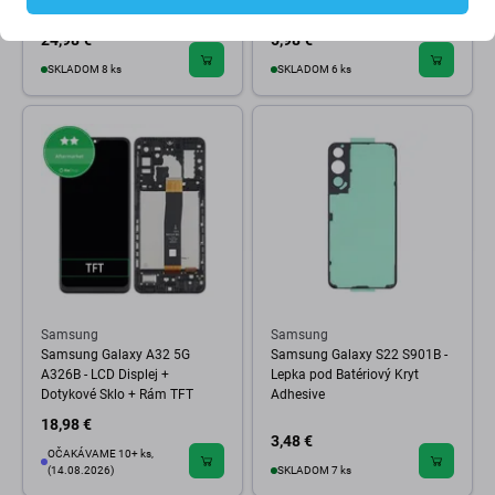
Genuine Service Pack
24,98 €
5,98 €
SKLADOM 8 ks
SKLADOM 6 ks
Samsung
Samsung
Samsung Galaxy A32 5G
Samsung Galaxy S22 S901B -
A326B - LCD Displej +
Lepka pod Batériový Kryt
Dotykové Sklo + Rám TFT
Adhesive
18,98 €
3,48 €
OČAKÁVAME 10+ ks,
(14.08.2026)
SKLADOM 7 ks