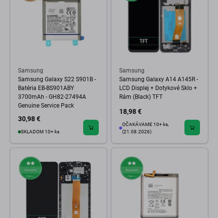
Samsung
Samsung
Samsung Galaxy S22 S901B -
Samsung Galaxy A14 A145R -
Batéria EB-BS901ABY
LCD Displej + Dotykové Sklo +
3700mAh - GH82-27494A
Rám (Black) TFT
Genuine Service Pack
18,98 €
30,98 €
OČAKÁVAME 10+ ks,
SKLADOM 10+ ks
(21.08.2026)