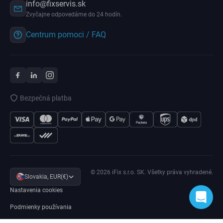
info@fixservis.sk
Zvyčajne odpovedáme do 24 hodín.
Centrum pomoci / FAQ
Bezpečná platba
© 2026 iFix s.r.o. SK. Všetky práva vyhradené.
Slovakia, EUR(€)
Nastavenia cookies
Podmienky používania