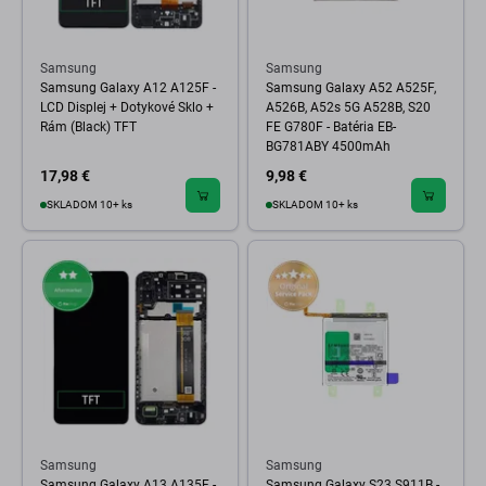
Samsung
Samsung
Samsung Galaxy A12 A125F -
Samsung Galaxy A52 A525F,
LCD Displej + Dotykové Sklo +
A526B, A52s 5G A528B, S20
Rám (Black) TFT
FE G780F - Batéria EB-
BG781ABY 4500mAh
17,98 €
9,98 €
SKLADOM 10+ ks
SKLADOM 10+ ks
Samsung
Samsung
Samsung Galaxy A13 A135F -
Samsung Galaxy S23 S911B -