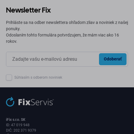
Newsletter Fix
Prihláste sa na odber newslettera ohľadom zliav a noviniek z našej
ponuky.
Odoslaním tohto formulára potvrdzujem, že mám viac ako 16
rokov.
Odoberať
Súhlasím s odberom noviniek
iFix s.r.o. SK
ID: 47 019 948
DIČ: 202 371 9379