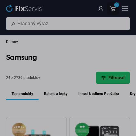
Preskočiť na hlavný obsah
0
Domov
Samsung
Filtrovať
24 z 2739 produktov
Top produkty
Baterie a lepky
Ihneď k odberu Petržalka
Kry