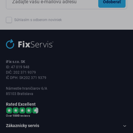
Odoberať
Súhlasím s odberom noviniek
iFix s.r.o. SK
ID: 47 019 948
DIČ: 202 371 9379
IČ DPH: SK202 371 9379
Námestie hraničiarov 6/A
85103 Bratislava
Rated Excellent
Over
1000
reviews
Zákaznícky servis