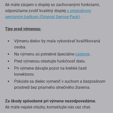
Ak máte záujem o displej so zachovanými funkciami,
odporúčame zvoliť kvalitný displej
s originálnym
servisným balíkom (Original Service Pack)
.
Tipy pred výmenou:
Výmenu dielov by mala vykonávať kvalifikovaná
osoba.
Na výmenu sú potrebné špeciálne
nástroje
.
Pred výmenou otestujte funkčnosť dielu.
Pri výmene dávajte pozor na krehké časti
konektorov.
Pokúste sa dielec vymeniť v suchom a bezprašnom
prostredí bez priameho slnečného žiarenia.
Za škody spôsobené pri výmene nezodpovedáme.
Ak máte nejaké otázky, kontaktujte nás cez chat.