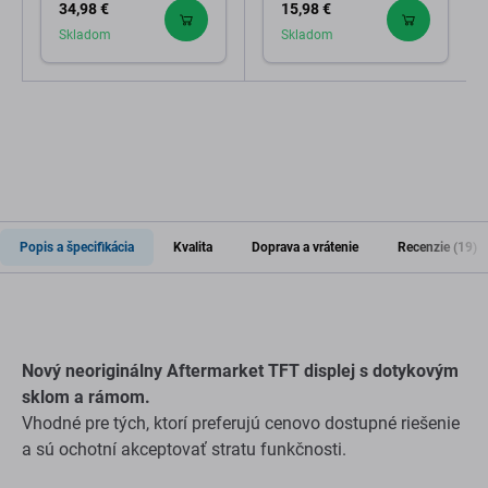
34,98 €
15,98 €
24490A, GH82-24491A
Genuine Service Pack
Skladom
Skladom
Popis a špecifikácia
Kvalita
Doprava a vrátenie
Recenzie (19)
Nový neoriginálny Aftermarket TFT displej s dotykovým
sklom a rámom.
Vhodné pre tých, ktorí preferujú cenovo dostupné riešenie
a sú ochotní akceptovať stratu funkčnosti.