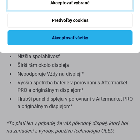
Akceptovať vybrané
Menšia zobrazovacia plocha
Predvoľby cookies
Trochu vyšší spodný okraj
Nie je možné zobraziť skutočnú čiernu
Akceptovať všetky
Znížený jas
Nižšie rozlíšenie
Nižšia spoľahlivosť
Širší rám okolo displeja
Nepodporuje Vždy na displeji*
Vyššia spotreba batérie v porovnaní s Aftermarket
PRO a originálnym displejom*
Hrubší panel displeja v porovnaní s Aftermarket PRO
a originálnym displejom*
*To platí len v prípade, že váš pôvodný displej, ktorý bol
na zariadení z výroby, používa technológiu OLED.