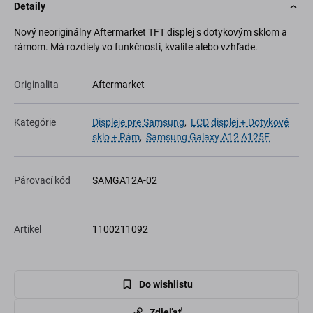
Detaily
Nový neoriginálny Aftermarket TFT displej s dotykovým sklom a
rámom. Má rozdiely vo funkčnosti, kvalite alebo vzhľade.
Originalita
Aftermarket
Kategórie
Displeje pre Samsung
,
LCD displej + Dotykové
sklo + Rám
,
Samsung Galaxy A12 A125F
Párovací kód
SAMGA12A-02
Artikel
1100211092
Do wishlistu
Zdieľať