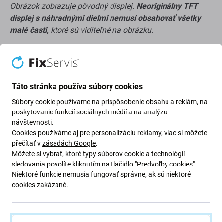
Obrázok zobrazuje pôvodný displej.
Neoriginálny TFT
displej s náhradnými dielmi nemusí obsahovať všetky
malé časti,
ktoré sú viditeľné na obrázku.
O kvalite na trhu s náhradnými dielmi
Vyrobené treťou stranou, nie priamo výrobcom
Táto stránka používa súbory cookies
zariadenia.
Súbory cookie používame na prispôsobenie obsahu a reklám, na
Má rozdiely vo funkčnosti, kvalite alebo vzhľade.
poskytovanie funkcií sociálnych médií a na analýzu
návštevnosti.
Nižšie uvedené výhody a nevýhody sú v porovnaní s
Cookies používáme aj pre personalizáciu reklamy, viac si môžete
pôvodným displejom výrobcu.
přečítať v
zásadách Google
.
Výhody:
Môžete si vybrať, ktoré typy súborov cookie a technológií
sledovania povolíte kliknutím na tlačidlo "Predvoľby cookies".
Niektoré funkcie nemusia fungovať správne, ak sú niektoré
Nízka cena
cookies zakázané.
Použitie technológie LCD
Nevýhody: