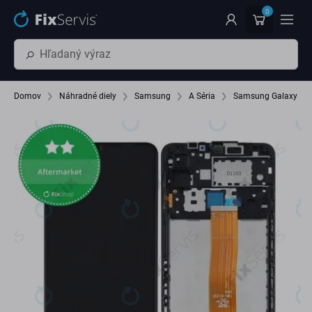
Preskočiť na hlavný obsah
0
Domov
Náhradné diely
Samsung
A Séria
Samsung Galaxy A1