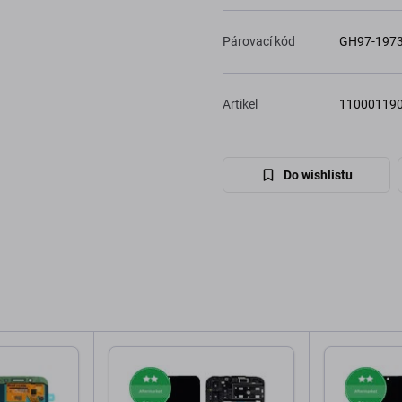
Párovací kód
GH97-197
Artikel
11000119
Do wishlistu