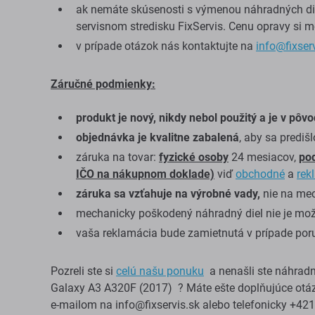
ak nemáte skúsenosti s výmenou náhradných die
servisnom stredisku FixServis. Cenu opravy si m
v prípade otázok nás kontaktujte na
info@fixser
Záručné podmienky:
produkt je nový, nikdy nebol použitý a je v pô
objednávka je kvalitne zabalená
, aby sa predi
záruka na tovar:
fyzické osoby
24 mesiacov,
po
IČO na nákupnom doklade)
viď
obchodné
a
rek
záruka sa vzťahuje na výrobné vady,
nie na me
mechanicky poškodený náhradný diel nie je mo
vaša reklamácia bude zamietnutá v prípade po
Pozreli ste si
celú našu ponuku
a nenašli ste náhradn
Galaxy A3 A320F (2017) ? Máte ešte doplňujúce otáz
e-mailom na
info@fixservis.sk
alebo telefonicky +42