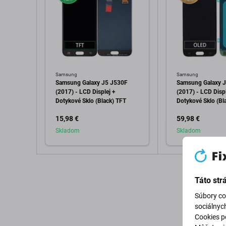
Samsung
Samsung
Samsung Galaxy J5 J530F
Samsung Galaxy 
(2017) - LCD Displej +
(2017) - LCD Displ
Dotykové Sklo (Black) TFT
Dotykové Sklo (Bl
20738A, GH97-2
15,98 €
59,98 €
Genuine Service P
Skladom
Skladom
Pridať do košíka
Pridať d
Táto str
Súbory co
sociálnyc
Cookies po