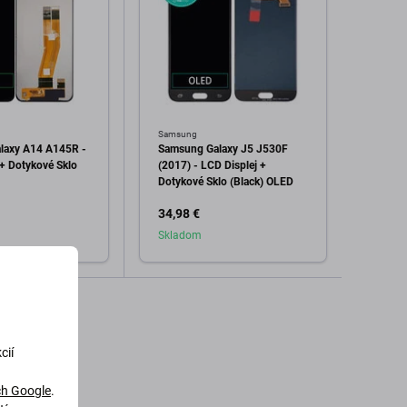
Samsung
Samsu
laxy A14 A145R -
Samsung Galaxy J5 J530F
Samsu
 + Dotykové Sklo
(2017) - LCD Displej +
N960U
Dotykové Sklo (Black) OLED
Dotyk
(Midni
34,98 €
166,7
22269
GH97-
Skladom
Skla
Servic
dať do košíka
Pridať do košíka
cií
h Google
.