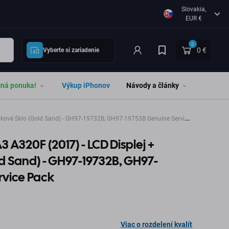
Slovakia,
EUR €
0
0 €
Vyberte si zariadenie
čná ponuka!
Výkup iPhonov
Návody a články
kové Sklo (Gold Sand) - GH97-19732B, GH97-19753B Genuine Service
A320F (2017) - LCD Displej +
d Sand) - GH97-19732B, GH97-
rvice Pack
Viac o rozdelení kvalít