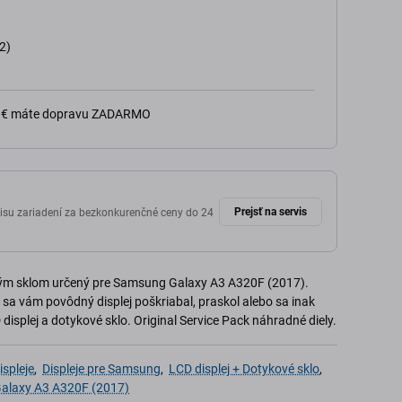
2)
0 € máte dopravu ZADARMO
Prejsť na servis
isu zariadení za bezkonkurenčné ceny do 24
vým sklom určený pre Samsung Galaxy A3 A320F (2017).
k sa vám povôdný displej poškriabal, praskol alebo sa inak
isplej a dotykové sklo. Original Service Pack náhradné diely.
spleje
,
Displeje pre Samsung
,
LCD displej + Dotykové sklo
,
alaxy A3 A320F (2017)