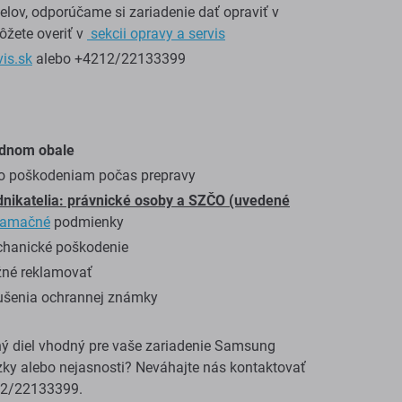
lov, odporúčame si zariadenie dať opraviť v
ôžete overiť v
sekcii opravy a servis
vis.sk
alebo +4212/22133399
vodnom obale
šlo poškodeniam počas prepravy
dnikatelia: právnické osoby a SZČO (uvedené
lamačné
podmienky
chanické poškodenie
žné reklamovať
rušenia ochrannej známky
ý diel vhodný pre vaše zariadenie Samsung
ky alebo nejasnosti? Neváhajte nás kontaktovať
12/22133399.