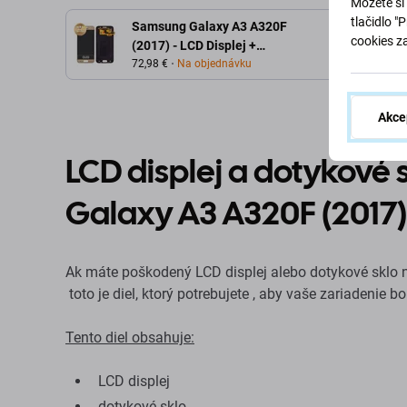
Môžete si 
tlačidlo "
Samsung Galaxy A3 A320F
cookies z
(2017) - LCD Displej +
Dotykové Sklo (Gold Sand) -
72,98 €
Na objednávku
GH97-19732B, GH97-
19753B Genuine Service
Akce
Pack
LCD displej a dotykové
Galaxy A3 A320F (2017)
Ak máte poškodený LCD displej alebo dotykové skl
toto je diel, ktorý potrebujete , aby vaše zariadenie b
Tento diel obsahuje:
LCD displej
dotykové sklo