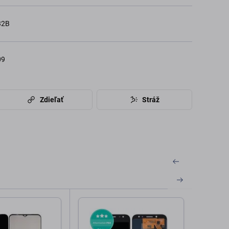
32B
09
Zdieľať
Stráž