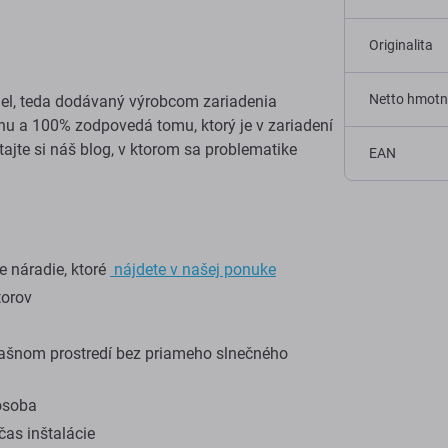
Originalita
Netto hmotn
 diel, teda dodávaný výrobcom zariadenia
rhu a 100% zodpovedá tomu, ktorý je v zariadení
ítajte si náš blog, v ktorom sa problematike
EAN
 náradie, ktoré
nájdete v našej ponuke
torov
ašnom prostredí bez priameho slnečného
osoba
as inštalácie