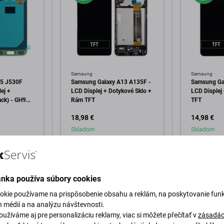
Samsung
Samsung
J5 J530F
Samsung Galaxy A13 A135F -
Samsung Ga
ej +
LCD Displej + Dotykové Sklo +
LCD Displej
ack) - GH97-
Rám TFT
TFT
0880A
18,98 €
14,98 €
ack
Skladom
Skladom
o košíka
Pridať do košíka
Pri
ánka používa súbory cookies
okie používame na prispôsobenie obsahu a reklám, na poskytovanie funk
h médií a na analýzu návštevnosti.
užíváme aj pre personalizáciu reklamy, viac si môžete přečítať v
zásadác