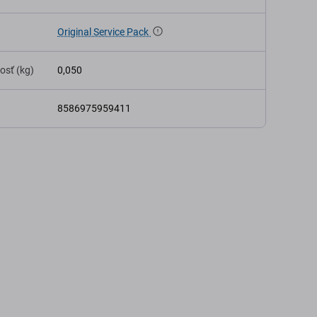
Original Service Pack
osť (kg)
0,050
8586975959411