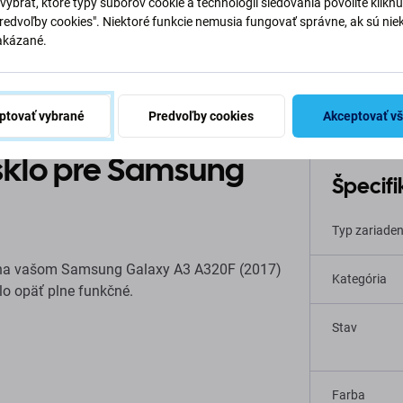
vybrať, ktoré typy súborov cookie a technológií sledovania povolíte klikn
Predvoľby cookies". Niektoré funkcie nemusia fungovať správne, ak sú nie
akázané.
Popis a špecifikácia
Kvalita
Doprava a vrátenie
Recen
ptovať vybrané
Predvoľby cookies
Akceptovať v
 sklo pre Samsung
Špecifi
Typ zariaden
o na vašom Samsung Galaxy A3 A320F (2017)
Kategória
olo opäť plne funkčné.
Stav
Farba