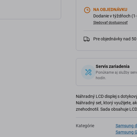
NA OBJEDNÁVKU
Dodanie v týždňoch (1-
Sledovať dostupnosť
Pre objednávky nad 5
Servis zariadenia
Ponúkame aj služby serv
hodín.
Náhradný LCD displej s dotyko
Náhradný set, ktorý využijete, a
znehodnotil. Sada obsahuje LCD d
Kategórie
Samsung di
Samsung G