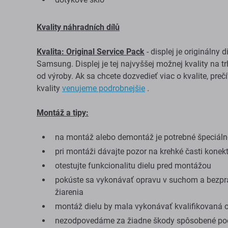
Kvality náhradních dílů
Kvalita: Original Service Pack
- displej je originálny
Samsung. Displej je tej najvyššej možnej kvality na t
od výroby. Ak sa chcete dozvedieť viac o kvalite, preč
kvality
venujeme podrobnejšie
.
Montáž a tipy:
na montáž alebo demontáž je potrebné špeciálne
pri montáži dávajte pozor na krehké časti konek
otestujte funkcionalitu dielu pred montážou
pokúste sa vykonávať opravu v suchom a bezpr
žiarenia
montáž dielu by mala vykonávať kvalifikovaná 
nezodpovedáme za žiadne škody spôsobené poč