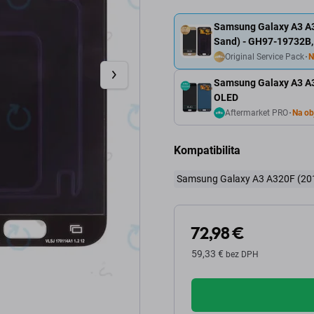
Samsung Galaxy A3 A32
Sand) - GH97-19732B,
Original Service Pack
N
Samsung Galaxy A3 A32
OLED
Aftermarket PRO
Na ob
Kompatibilita
Samsung Galaxy A3 A320F (20
72,98 €
59,33 €
bez DPH