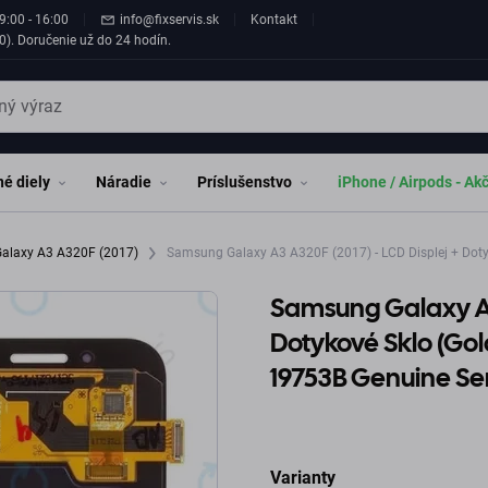
9:00 - 16:00
info@fixservis.sk
Kontakt
0). Doručenie už do 24 hodín.
é diely
Náradie
Príslušenstvo
iPhone / Airpods - Ak
alaxy A3 A320F (2017)
Samsung Galaxy A3 A320F (2017) - LCD Displej + Doty
Samsung Galaxy A3 
Dotykové Sklo (Gol
19753B Genuine Se
Varianty