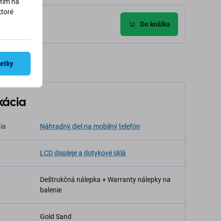
utím na
ktoré
zie (1)
Do košíka
šetky
kácia
ia
Náhradný diel na mobilný telefón
LCD displeje a dotykové sklá
Deštrukčná nálepka + Warranty nálepky na
balenie
Gold Sand