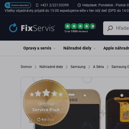
Preskočiť na hlavný obsah
+421 2/22133399
Helpdesk: Pondelok - Piatok 0
Všetky objednávky prijaté do 15:00 expedujeme ešte v ten istý deň (DPD do 14:0
Over
1000
reviews
Opravy a servis
Náhradné diely
Apple náhradn
Domov
Náhradné diely
Samsung
A Séria
Samsung G
Pack