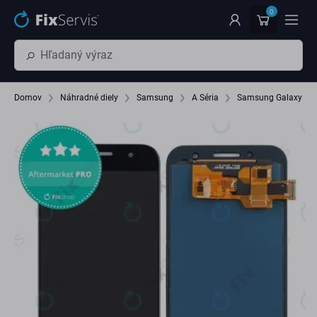
Preskočiť na hlavný obsah
0
Domov
Náhradné diely
Samsung
A Séria
Samsung Galaxy A3 