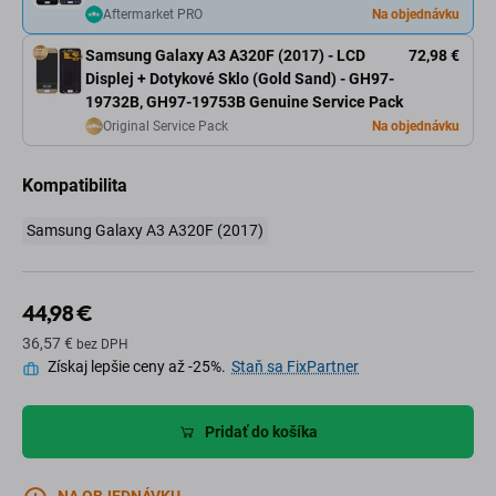
Aftermarket PRO
Na objednávku
Samsung Galaxy A3 A320F (2017) - LCD
72,98 €
Displej + Dotykové Sklo (Gold Sand) - GH97-
19732B, GH97-19753B Genuine Service Pack
Original Service Pack
Na objednávku
Kompatibilita
Samsung Galaxy A3 A320F (2017)
44,98 €
36,57 €
bez DPH
Získaj lepšie ceny až -25%.
Staň sa FixPartner
Pridať do košíka