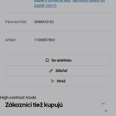
displej + Dotykové sklo
,
Samsung Galaxy A3
A320F (2017)
Párovací kód
SAMGA3-02
Artikel
1100087863
Do wishlistu
Zdieľať
Stráž
High-contrast mode
Zákazníci tiež kupujú