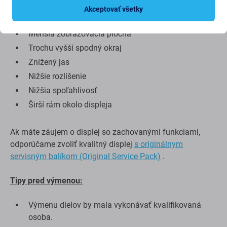
Nevýhody:
Akceptovať všetky
Menšia zobrazovacia plocha
Trochu vyšší spodný okraj
Znížený jas
Nižšie rozlíšenie
Nižšia spoľahlivosť
Širší rám okolo displeja
Ak máte záujem o displej so zachovanými funkciami,
odporúčame zvoliť kvalitný displej
s originálnym
servisným balíkom (Original Service Pack)
.
Tipy pred výmenou:
Výmenu dielov by mala vykonávať kvalifikovaná
osoba.