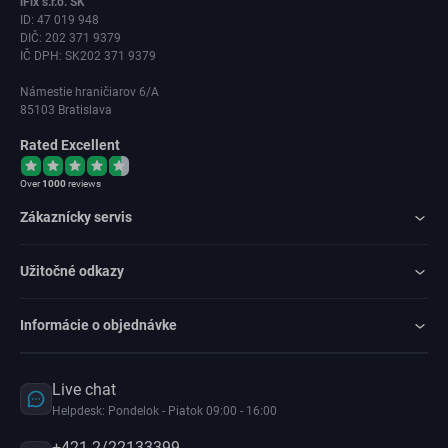
iFix s.r.o. SK
ID: 47 019 948
DIČ: 202 371 9379
IČ DPH: SK202 371 9379
Námestie hraničiarov 6/A
85103 Bratislava
Rated Excellent
Over
1000
reviews
Zákaznícky servis
Užitočné odkazy
Informácie o objednávke
Live chat
Helpdesk: Pondelok - Piatok 09:00 - 16:00
+421 2/22133399