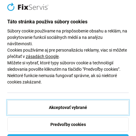
Má rozdiely vo funkčnosti, kvalite alebo vzhľade.
Nižšie uvedené výhody a nevýhody sú v porovnaní s
Táto stránka používa súbory cookies
pôvodným displejom výrobcu.
Súbory cookie používame na prispôsobenie obsahu a reklám, na
Výhody:
poskytovanie funkcií sociálnych médií a na analýzu
návštevnosti.
Senzor priblíženia a osvetlenie
Cookies používáme aj pre personalizáciu reklamy, viac si môžete
Lepšie pozorovacie uhly ako s TFT displejom po
přečítať v
zásadách Google
.
predaji
Môžete si vybrať, ktoré typy súborov cookie a technológií
sledovania povolíte kliknutím na tlačidlo "Predvoľby cookies".
Lepší jas a kontrast ako s TFT displejom po predaji
Niektoré funkcie nemusia fungovať správne, ak sú niektoré
Podporuje Always On display*
cookies zakázané.
Nižšia spotreba batérie v porovnaní s TFT displejom
na trhu s náhradnými dielmi
Nízka cena
Akceptovať vybrané
*To platí len v prípade, že váš pôvodný displej, ktorý bol
Predvoľby cookies
na zariadení z výroby, používa technológiu OLED.