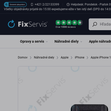
Preskočiť na hlavný obsah
+421 2/22133399
Helpdesk: Pondelok - Piatok 0
Všetky objednávky prijaté do 15:00 expedujeme ešte v ten istý deň (DPD do 14:0
Over
1000
reviews
Opravy a servis
Náhradné diely
Apple náhradn
Domov
Náhradné diely
Apple
iPhone
Apple iPhone 