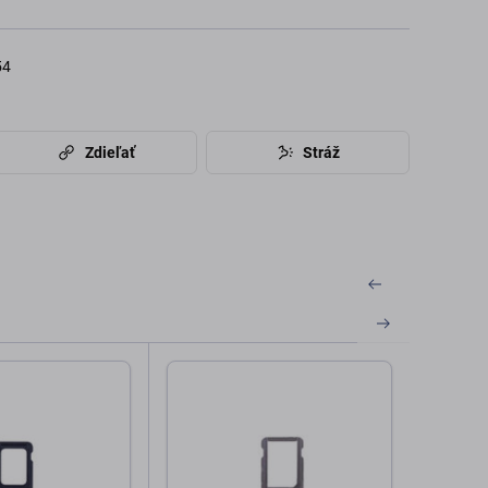
54
Zdieľať
Stráž