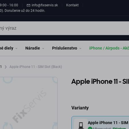
9:00 - 16:00
info@fixservis.sk
Kontakt
0). Doručenie už do 24 hodín.
é diely
Náradie
Príslušenstvo
iPhone / Airpods - Ak
11
Apple iPhone 11 - SIM Slot (Black)
Apple iPhone 11 - SI
Varianty
Apple iPhone 11 - SIM 
Aftermarket
Skladom