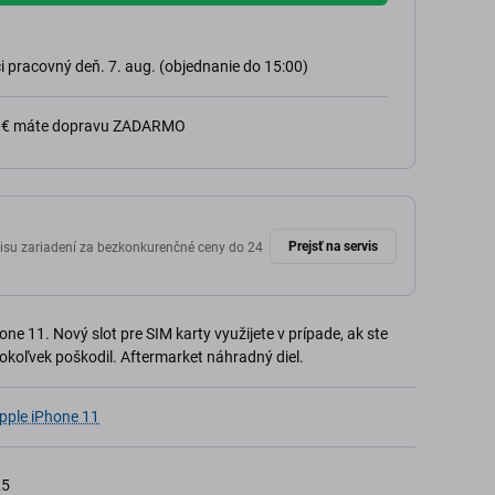
 pracovný deň. 7. aug. (objednanie do 15:00)
0 € máte dopravu ZADARMO
Prejsť na servis
isu zariadení za bezkonkurenčné ceny do 24
ne 11. Nový slot pre SIM karty využijete v prípade, ak ste
okoľvek poškodil. Aftermarket náhradný diel.
pple iPhone 11
25