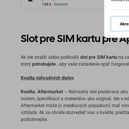
1,98 €
Skladom
Akce
Slot pre SIM kartu pre A
Ak ste stratili alebo poškodili
slot pre SIM kartu
na va
ktorý
potrebujete
, aby vaše zariadenie opäť fungova
Kvalita náhradných dielov
Kvalita: Aftermarket
– Náhradný diel predávaný ako 
noriem, špecifikácií a materiálov ako originál. Ide o 
Aftermarket môže (v zriedkavých prípadoch) mať mini
vzhľade. Ak sa chcete dozvedieť viac o kvalite, prečít
podrobnejšie.