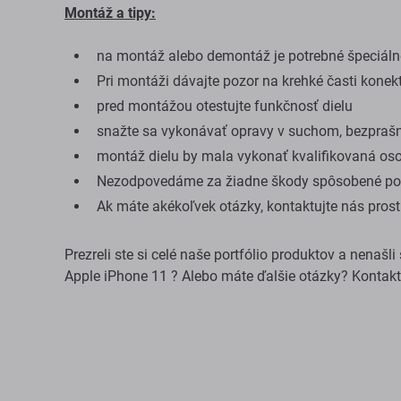
Montáž a tipy:
na montáž alebo demontáž je potrebné špeciálne
Pri montáži dávajte pozor na krehké časti konek
pred montážou otestujte funkčnosť dielu
snažte sa vykonávať opravy v suchom, bezprašn
montáž dielu by mala vykonať kvalifikovaná os
Nezodpovedáme za žiadne škody spôsobené poč
Ak máte akékoľvek otázky, kontaktujte nás pro
Prezreli ste si celé naše portfólio produktov a nenašl
Apple iPhone 11 ? Alebo máte ďalšie otázky? Kontak