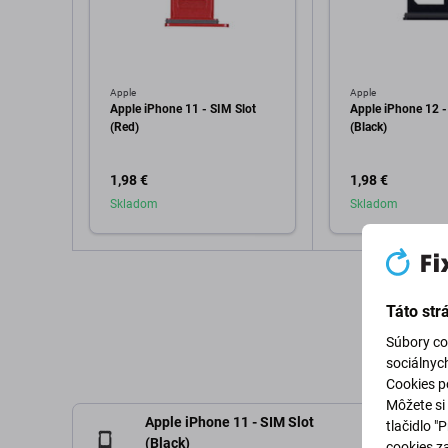
Apple
Apple
Apple iPhone 11 - SIM Slot
Apple iPhone 12 -
(Red)
(Black)
1,98 €
1,98 €
Skladom
Skladom
Pridať do košíka
Pridať d
Táto str
Súbory co
sociálnyc
Cookies po
Môžete si 
Apple iPhone 11 - SIM Slot
tlačidlo "
(Black)
cookies z