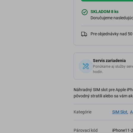
SKLADOM 8 ks
Doručujeme nasledujúci
Pre objednávky nad 5
Servis zariadenia
Ponúkame aj služby serv
hodín.
Náhradný SIM slot pre Apple iPho
pôvodný stratili alebo sa vám ak
Kategórie
SIM Slot
,
A
Párovací kód
iPhone11-