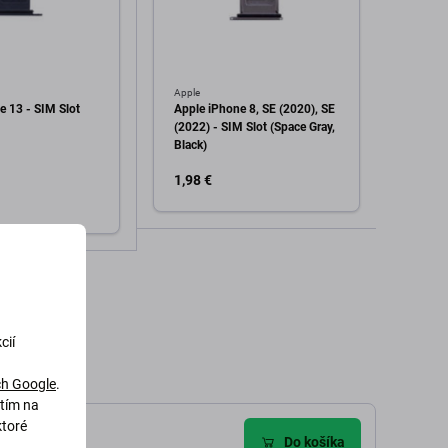
Apple
Apple
e 13 - SIM Slot
Apple iPhone 8, SE (2020), SE
Apple 
(2022) - SIM Slot (Space Gray,
(Space
Black)
1,98 €
0,99 
Skla
Pridať do košíka
dať do košíka
cií
h Google
.
utím na
ktoré
zie (1)
Do košíka