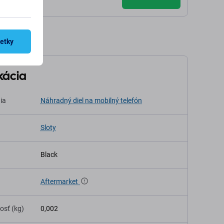
šetky
kácia
ia
Náhradný diel na mobilný telefón
Sloty
Black
Aftermarket
osť (kg)
0,002