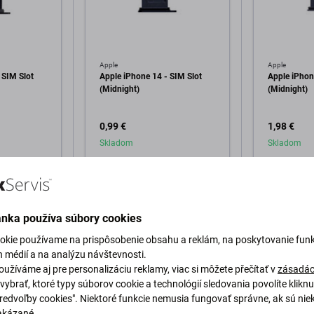
Apple
Apple
 SIM Slot
Apple iPhone 14 - SIM Slot
Apple iPhon
(Midnight)
(Midnight)
0,99 €
1,98 €
Skladom
Skladom
o košíka
Pridať do košíka
Pri
ánka používa súbory cookies
okie používame na prispôsobenie obsahu a reklám, na poskytovanie funk
h médií a na analýzu návštevnosti.
užíváme aj pre personalizáciu reklamy, viac si môžete přečítať v
zásadác
vybrať, ktoré typy súborov cookie a technológií sledovania povolíte klikn
Predvoľby cookies". Niektoré funkcie nemusia fungovať správne, ak sú nie
Popis a špecifikácia
Kvalita
Doprava a vrátenie
Recen
akázané.