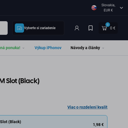
Slovakia,
EUR €
0
0 €
Vyberte si zariadenie
čná ponuka!
Výkup iPhonov
Návody a články
M Slot (Black)
Viac o rozdelení kvalít
Slot (Black)
1,98 €