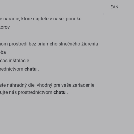
EAN
 náradie, ktoré nájdete v našej ponuke
torov
om prostredí bez priameho slnečného žiarenia
oba
as inštalácie
stredníctvom
chatu
.
i ste náhradný diel vhodný pre vaše zariadenie
tujte nás prostredníctvom
chatu
.