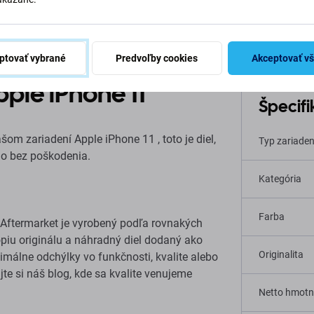
ptovať vybrané
Predvoľby cookies
Akceptovať v
pple iPhone 11
Špecifi
šom zariadení Apple iPhone 11 , toto je diel,
Typ zariaden
lo bez poškodenia.
Kategória
Farba
Aftermarket je vyrobený podľa rovnakých
kópiu originálu a náhradný diel dodaný ako
Originalita
málne odchýlky vo funkčnosti, kvalite alebo
ajte si náš blog, kde sa kvalite venujeme
Netto hmotn