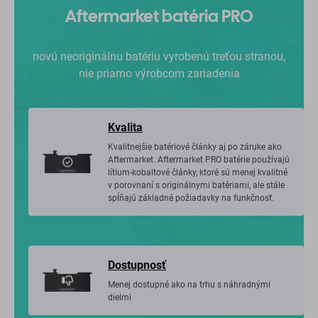
Aftermarket batéria PRO
novú neoriginálnu batériu vyrobenú treťou stranou,
nie priamo výrobcom zariadenia
Kvalita
Kvalitnejšie batériové články aj po záruke ako
Aftermarket. Aftermarket PRO batérie používajú
lítium-kobaltové články, ktoré sú menej kvalitné
v porovnaní s originálnymi batériami, ale stále
spĺňajú základné požiadavky na funkčnosť.
Dostupnosť
Menej dostupné ako na trhu s náhradnými
dielmi