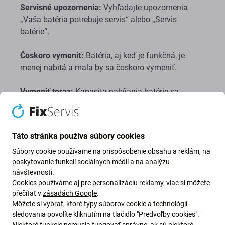
Servisné upozornenia:
Vyhľadajte upozornenia
„Vaša batéria potrebuje servis“ alebo „Servis
batérie“.
Čoskoro vymeniť:
Batéria, aj keď je funkčná, je
menej nabitá a mala by sa čoskoro vymeniť.
Vymeniť teraz:
Kapacita nabíjania batérie sa
výrazne zhoršila. Okamžite vymeňte, aby ste predišli
poškodeniu notebooku.
Táto stránka používa súbory cookies
Súbory cookie používame na prispôsobenie obsahu a reklám, na
poskytovanie funkcií sociálnych médií a na analýzu
návštevnosti.
Cookies používáme aj pre personalizáciu reklamy, viac si môžete
přečítať v
zásadách Google
.
Môžete si vybrať, ktoré typy súborov cookie a technológií
sledovania povolíte kliknutím na tlačidlo "Predvoľby cookies".
Niektoré funkcie nemusia fungovať správne, ak sú niektoré