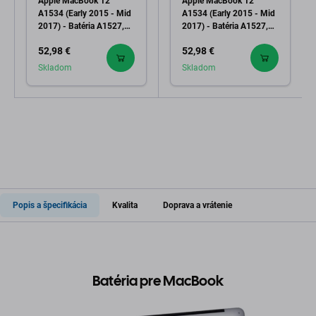
Apple MacBook 12"
Apple MacBook 12"
A1534 (Early 2015 - Mid
A1534 (Early 2015 - Mid
2017) - Batéria A1527,
2017) - Batéria A1527,
A1705 5474mAh
A1705 4800mAh
52,98 €
52,98 €
FixPremium
Skladom
Skladom
Popis a špecifikácia
Kvalita
Doprava a vrátenie
Batéria pre MacBook