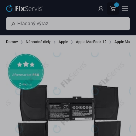
Preskočiť na hlavný obsah
0
Domov
Náhradné diely
Apple
Apple MacBook 12
Apple MacBo