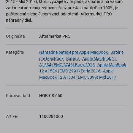
2015 - Mid 2017), ktorú využijete v prípade, ak batéria na vašom
zariadení potrebuje výmenu, či už prestala nabíjať na 100%, je
poškodená alebo časom znehodnotená. Aftermarket PRO
náhradný diel.
Originalita
Aftermarket PRO
Kategórie
Náhradné batérie pre Apple MacBook
,
Batérie
pre MacBook
,
Batéria
,
Apple MacBook 12
A1534 (EMC 2746) Early 2015
,
Apple MacBook
12 A1534 (EMC 2991) Early 2016
,
Apple
MacBook 12 A1534 (EMC 3099) Mid 2017
Párovací kód
HQB-CS-660
Artikel
1100281060