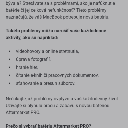
Všimli ste si, že výdrž vášho MacBooku už nie je, čo
bývala? Stretávate sa s problémami, ako je nafúknutie
batérie či jej celková nefunkčnosť? Tieto problémy
naznačujú, že váš MacBook potrebuje novú batériu.
Takéto problémy môžu narušiť vaše každodenné
aktivity, ako sú napríklad:
videohovory a online stretnutia,
úprava fotografií,
hranie hier,
čítanie e-kníh či pracovných dokumentov,
sťahovanie a presun súborov.
Nečakajte, až problémy ovplyvnia váš každodenný život.
Užívajte si plynulú prácu a zábavu s novou batériou
Aftermarket PRO.