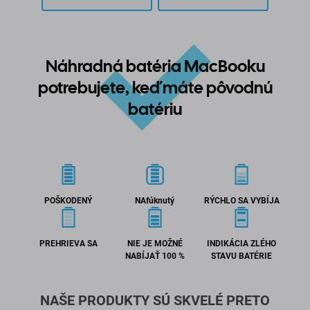
Náhradná batéria MacBooku
potrebujete, keď máte pôvodnú
batériu
POŠKODENÝ
NAfúknutý
RÝCHLO SA VYBÍJA
PREHRIEVA SA
NIE JE MOŽNÉ
INDIKÁCIA ZLÉHO
NABÍJAŤ 100 %
STAVU BATÉRIE
NAŠE PRODUKTY SÚ SKVELÉ PRETO