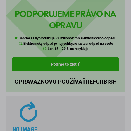
PODPORUJEME PRÁVO NA
OPRAVU
#1
Ročne sa vyprodukuje 53 miliónov ton elektronického odpadu
#2
Elektronický odpad je najrýchlejšie rastúci odpad na svete
#3
Len 15 - 20 % sa recykluje
Poďme to zistiť!
OPRAVA
ZNOVU POUŽÍVAŤ
REFURBISH