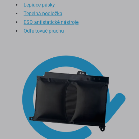
Lepiace pásky
Tepelná podložka
ESD antistatické nástroje
Odfukovač prachu