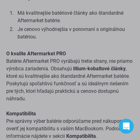
Prečo si vybrať batériu Aftermarket PRO?
Má kvalitnejšie batériové články ako štandardné
Aftermarket batérie.
Je cenovo výhodnejšia v porovnaní s originálnou
batériou.
O kvalite Aftermarket PRO
Batérie Aftermarket PRO vyrábajú tretie strany, nie priamo
výrobca zariadenia. Obsahujú
lítium-kobaltové články
,
ktoré sú kvalitnejšie ako štandardné Aftermarket batérie.
Poskytujú spoľahlivú funkčnosť a sú ideálnym riešením
pre tých, ktorí hľadajú praktickú a cenovo dostupnú
náhradu.
Kompatibilita
Pre správny výber batérie odporúčame pred nákupom
overiť jej kompatibilitu s vaším MacBookom. Podrobné