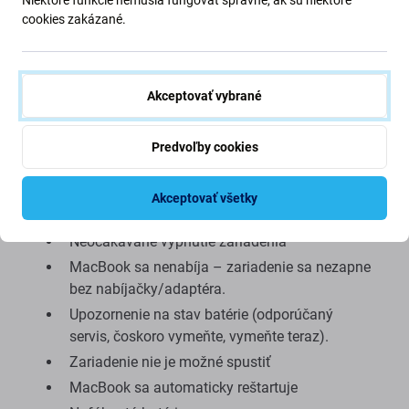
cookies zakázané.
Akceptovať vybrané
Predvoľby cookies
Dôvody na výmenu
Akceptovať všetky
Nízka výdrž batérie
Neočakávané vypnutie zariadenia
MacBook sa nenabíja – zariadenie sa nezapne
bez nabíjačky/adaptéra.
Upozornenie na stav batérie (odporúčaný
servis, čoskoro vymeňte, vymeňte teraz).
Zariadenie nie je možné spustiť
MacBook sa automaticky reštartuje