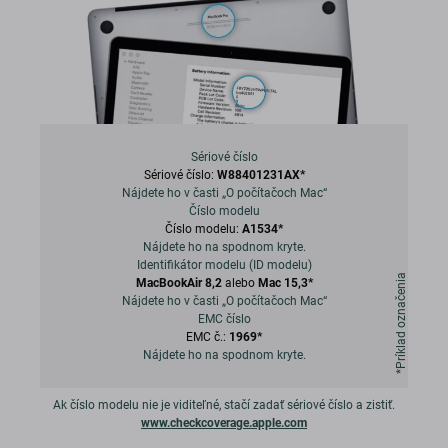
Sériové číslo
Sériové číslo:
W88401231AX*
Nájdete ho v časti „O počítačoch Mac“
Číslo modelu
Číslo modelu:
A1534*
Nájdete ho na spodnom kryte.
Identifikátor modelu (ID modelu)
*Príklad označenia
MacBookAir 8,2
alebo
Mac 15,3*
Nájdete ho v časti „O počítačoch Mac“
EMC číslo
EMC č.:
1969*
Nájdete ho na spodnom kryte.
Ak číslo modelu nie je viditeľné, stačí zadať sériové číslo a zistiť.
www.checkcoverage.apple.com