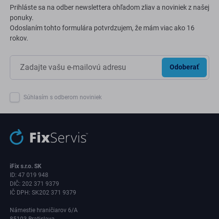
Prihláste sa na odber newslettera ohľadom zliav a noviniek z našej
ponuky.
Odoslaním tohto formulára potvrdzujem, že mám viac ako 16
rokov.
Odoberať
Súhlasím s odberom noviniek
iFix s.r.o. SK
ID: 47 019 948
DIČ: 202 371 9379
IČ DPH: SK202 371 9379
Námestie hraničiarov 6/A