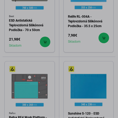
Best
Relife RL-004A -
ESD Antistatická
Teplovzdorná Silikónová
Teplovzdorná Silikónová
Podložka - 35.5 x 25cm
Podložka - 70 x 50cm
7,98€
21,98€
Skladom
Skladom
Refox
Sunshine S-120 - ESD
Refox RF4 Work Platform -