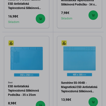
Antistatická Teplovzdorná
ESD Antistatická
Silikónová Podložka - 34 x
Teplovzdorná Silikónová
23cm
Podložka
7,98€
16,98€
Skladom
Skladom
Best
Sunshine SS-004B -
ESD Antistatická
Magnetická ESD Antistatická
Teplovzdorná Silikónová
Teplovzdorná Silikónová
Podložka - 35 x 25cm
Podložka - 40.5 x 30.5cm
13,98€
8,98€