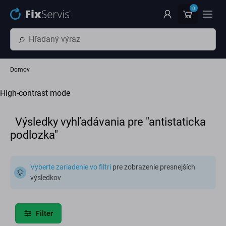
Preskočiť na hlavný obsah
0
Domov
High-contrast mode
Výsledky vyhľadávania pre "antistaticka
podlozka"
Vyberte zariadenie vo filtri
pre zobrazenie presnejších
výsledkov
Filter