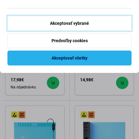
Akceptovať vybrané
Predvoľby cookies
Sunshine SS-004E - ESD
Sunshine SS-004H - ESD
Akceptovať všetky
Antistatická Teplovzdorná
Antistatická Teplovzdorná 3D
Silikónová Podložka - 45 x
Silikónová Podložka - 45 x
30cm
30cm
17,98€
14,98€
Na objednávku