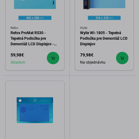
Refox
Wylie
Refox ProMat RS30 -
Wylie WI-1805 - Tepelná
Tepelná Podložka pre
Podložka pre Demontáž LCD
Demontáž LCD Displejov -
Displejov
45 x 28cm
59,98€
79,98€
Skladom
Na objednávku