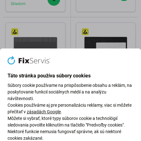
Skladom
Táto stránka používa súbory cookies
Best
Jakemy
Súbory cookie používame na prispôsobenie obsahu a reklám, na
ESD Antistatická
Jakemy JM-Z17 - ESD
poskytovanie funkcií sociálnych médií a na analýzu
Teplovzdorná Silikónová
Teplovzdorná Silikónová
návštevnosti.
Podložka - 50 x 35cm
Podložka - 36 x 26cm +
Cookies používáme aj pre personalizáciu reklamy, viac si môžete
Magnetická Podložka
přečítať v
zásadách Google
.
18,98€
17,98€
Môžete si vybrať, ktoré typy súborov cookie a technológií
sledovania povolíte kliknutím na tlačidlo "Predvoľby cookies".
Niektoré funkcie nemusia fungovať správne, ak sú niektoré
cookies zakázané.