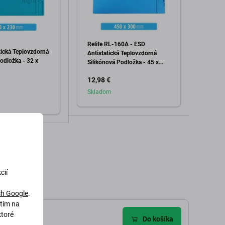
Relife RL-160A - ESD
Best
tická Teplovzdorná
ESD An
Antistatická Teplovzdorná
odložka - 32 x
Silikó
Silikónová Podložka - 45 x
30cm
30cm
12,98 €
12,98
Skladom
Skla
Pridať do košíka
dať do košíka
cií
h Google
.
utím na
ktoré
Do košíka