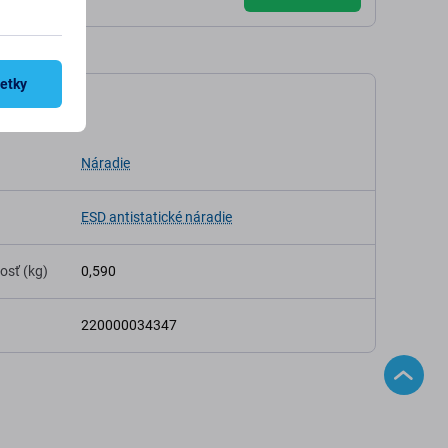
šetky
kácia
Náradie
ESD antistatické náradie
osť (kg)
0,590
220000034347