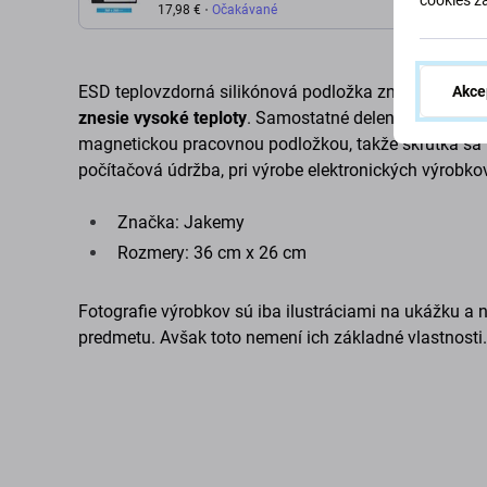
Podložka - 36 x 26cm +
17,98 €
Očakávané
Magnetická Podložka
ESD teplovzdorná silikónová podložka značky Jake
Akce
znesie vysoké teploty
. Samostatné delenie a oddeľov
magnetickou pracovnou podložkou, takže skrutka sa ne
počítačová údržba, pri výrobe elektronických výrobkov
Značka: Jakemy
Rozmery: 36 cm x 26 cm
Fotografie výrobkov sú iba ilustráciami na ukážku a 
predmetu. Avšak toto nemení ich základné vlastnosti.