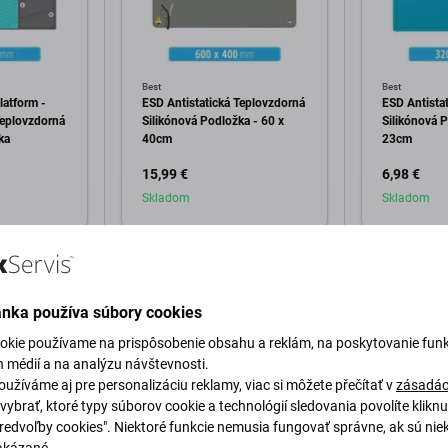
Best
Best
atform -
ESD Antistatická Teplovzdorná
ESD Antista
Teplovzdorná
Silikónová Podložka - 60 x
Silikónová P
ka
40cm
23cm
15,99 €
6,98 €
Skladom
Skladom
o košíka
Pridať do košíka
Pri
ánka používa súbory cookies
okie používame na prispôsobenie obsahu a reklám, na poskytovanie funk
h médií a na analýzu návštevnosti.
užíváme aj pre personalizáciu reklamy, viac si môžete přečítať v
zásadác
vybrať, ktoré typy súborov cookie a technológií sledovania povolíte klikn
Predvoľby cookies". Niektoré funkcie nemusia fungovať správne, ak sú nie
Popis a špecifikácia
Doprava a vrátenie
akázané.