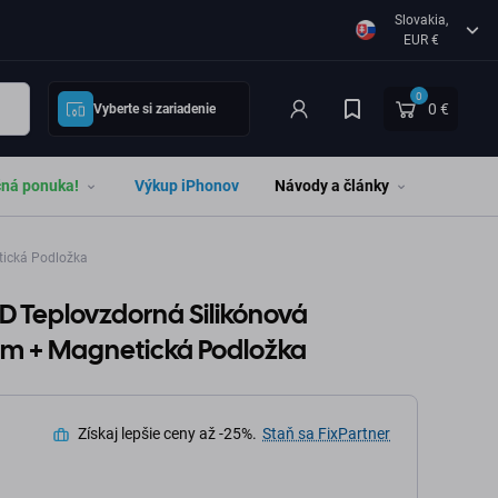
Slovakia,
EUR €
0
0 €
Vyberte si zariadenie
čná ponuka!
Výkup iPhonov
Návody a články
tická Podložka
D Teplovzdorná Silikónová
6cm + Magnetická Podložka
Získaj lepšie ceny až -25%.
Staň sa FixPartner