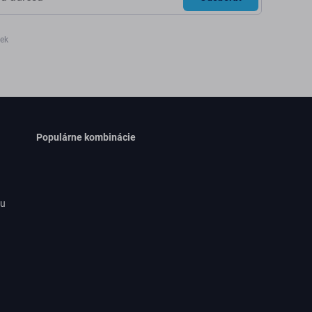
iek
Populárne kombinácie
ru