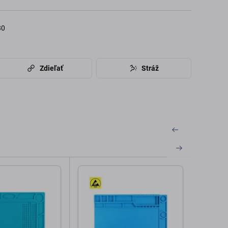
80
Zdieľať
Stráž