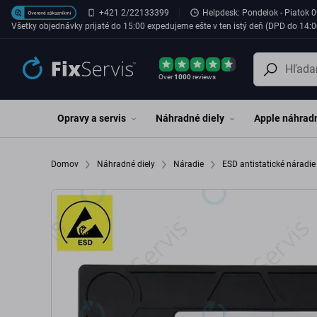
Preskočiť na hlavný obsah
+421 2/22133399
Helpdesk: Pondelok - Piatok 0
Všetky objednávky prijaté do 15:00 expedujeme ešte v ten istý deň (DPD do 14:0
Over
1000
reviews
Opravy a servis
Náhradné diely
Apple náhradn
Domov
Náhradné diely
Náradie
ESD antistatické náradi