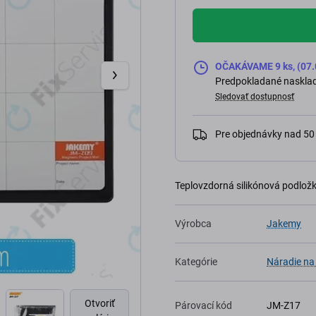
OČAKÁVAME 9 ks, (07.
Predpokladané nasklad
Sledovať dostupnosť
Pre objednávky nad 5
Teplovzdorná silikónová podložk
Výrobca
Jakemy
Kategórie
Náradie na
Otvoriť
Párovací kód
JM-Z17