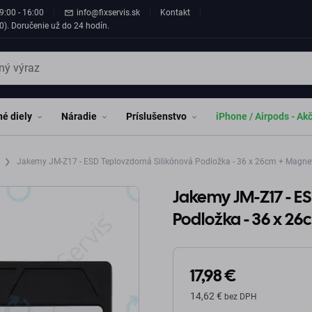
9:00 - 16:00
info@fixservis.sk
Kontakt
0). Doručenie už do 24 hodín.
é diely
Náradie
Príslušenstvo
iPhone / Airpods - Ak
e
Jakemy JM-Z17 - ESD Teplovzdorná Silikónová Podložka - 36 x 26cm + Magne
Jakemy JM-Z17 - ES
Podložka - 36 x 2
17,98 €
14,62 €
bez DPH