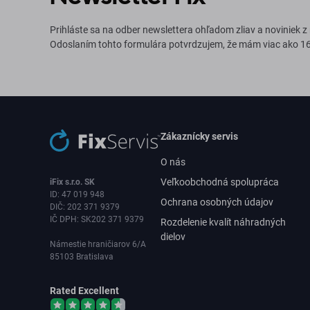
Prihláste sa na odber newslettera ohľadom zliav a noviniek z
Odoslaním tohto formulára potvrdzujem, že mám viac ako 16
Zákaznícky servis
O nás
Veľkoobchodná spolupráca
iFix s.r.o. SK
ID: 47 019 948
Ochrana osobných údajov
DIČ: 202 371 9379
IČ DPH: SK202 371 9379
Rozdelenie kvalít náhradných
dielov
Námestie hraničiarov 6/A
85103 Bratislava
Rated Excellent