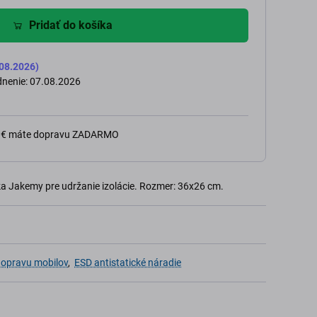
Pridať do košíka
08.2026)
nenie: 07.08.2026
0 € máte dopravu ZADARMO
a Jakemy pre udržanie izolácie. Rozmer: 36x26 cm.
 opravu mobilov
,
ESD antistatické náradie