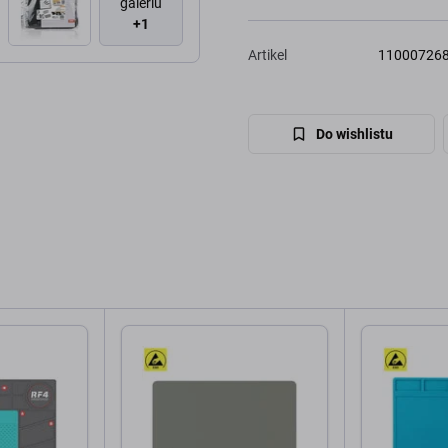
galériu
+1
Artikel
11000726
Do wishlistu