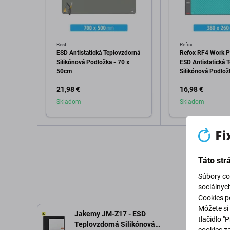
Best
Refox
ESD Antistatická Teplovzdorná
Refox RF4 Work Pl
Silikónová Podložka - 70 x
ESD Antistatická 
50cm
Silikónová Podlož
21,98 €
16,98 €
Skladom
Skladom
Pridať do košíka
Pridať d
Táto str
Súbory co
sociálnyc
Cookies po
Môžete si 
Jakemy JM-Z17 - ESD
tlačidlo "
Teplovzdorná Silikónová
cookies z