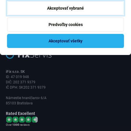
Akceptovať vybrané
Odoberať
Predvoľby cookies
Súhlasím s odberom noviniek
Akceptovať všetky
iFix s.r.o. SK
ID: 47 019 948
DIČ: 202 371 9379
IČ DPH: SK202 371 9379
Námestie hraničiarov 6/A
85103 Bratislava
Rated Excellent
Over
1000
reviews