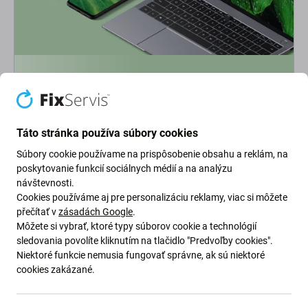
Ekológia na prvom mieste
Neustále zlepšujeme našu uhlíkovú stopu, aby sme
chránili našu planétu. Prečítajte si viac o tom, ako
Táto stránka používa súbory cookies
prispôsobujeme naše procesy, aby sme znížili našu stopu.
Súbory cookie používame na prispôsobenie obsahu a reklám, na
poskytovanie funkcií sociálnych médií a na analýzu
Viac o našej uhlíkovej stope
návštevnosti.
Cookies používáme aj pre personalizáciu reklamy, viac si môžete
přečítať v
zásadách Google
.
Newsletter Fix
Môžete si vybrať, ktoré typy súborov cookie a technológií
sledovania povolíte kliknutím na tlačidlo "Predvoľby cookies".
Prihláste sa na odber newslettera ohľadom zliav a noviniek z našej
Niektoré funkcie nemusia fungovať správne, ak sú niektoré
ponuky.
cookies zakázané.
Odoslaním tohto formulára potvrdzujem, že mám viac ako 16
rokov.