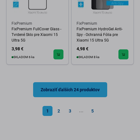
FixPremium
FixPremium
FixPremium FullCover Glass -
FixPremium HydroGel Anti-
Tvrdené Sklo pre Xiaomi 15
Spy - Ochranná Fólia pre
Ultra 5G
Xiaomi 15 Ultra 5G
3,98 €
4,98 €
SKLADOM 6 ks
SKLADOM 8 ks
Zobraziť ďalších 24 produktov
1
2
3
5
⋯