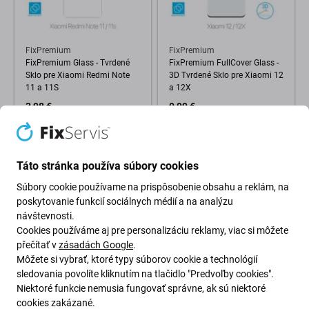
FixPremium
FixPremium
FixPremium Glass - Tvrdené
FixPremium FullCover Glass -
Sklo pre Xiaomi Redmi Note
3D Tvrdené Sklo pre Xiaomi 12
11 a 11S
a 12X
3,98 €
0,99 €
SKLADOM 6 ks
SKLADOM 10+ ks
Táto stránka používa súbory cookies
Súbory cookie používame na prispôsobenie obsahu a reklám, na
poskytovanie funkcií sociálnych médií a na analýzu
návštevnosti.
Cookies používáme aj pre personalizáciu reklamy, viac si môžete
přečítať v
zásadách Google
.
Môžete si vybrať, ktoré typy súborov cookie a technológií
sledovania povolíte kliknutím na tlačidlo "Predvoľby cookies".
Niektoré funkcie nemusia fungovať správne, ak sú niektoré
FixPremium
FixPremium
cookies zakázané.
FixPremium FullCover Glass -
FixPremium FullCover Glass -