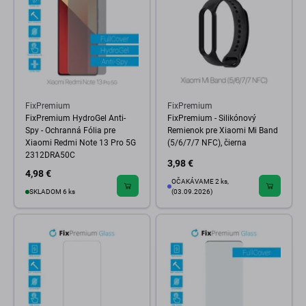
FixPremium
FixPremium
FixPremium HydroGel Anti-
FixPremium - Silikónový
Spy - Ochranná Fólia pre
Remienok pre Xiaomi Mi Band
Xiaomi Redmi Note 13 Pro 5G
(5/6/7/7 NFC), čierna
2312DRA50C
3,98 €
4,98 €
OČAKÁVAME 2 ks,
SKLADOM 6 ks
(03.09.2026)