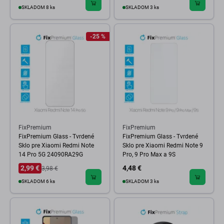
SKLADOM 8 ks
SKLADOM 3 ks
-25 %
FixPremium
FixPremium
FixPremium Glass - Tvrdené
FixPremium Glass - Tvrdené
Sklo pre Xiaomi Redmi Note
Sklo pre Xiaomi Redmi Note 9
14 Pro 5G 24090RA29G
Pro, 9 Pro Max a 9S
2,99 €
4,48 €
3,98 €
SKLADOM 6 ks
SKLADOM 3 ks