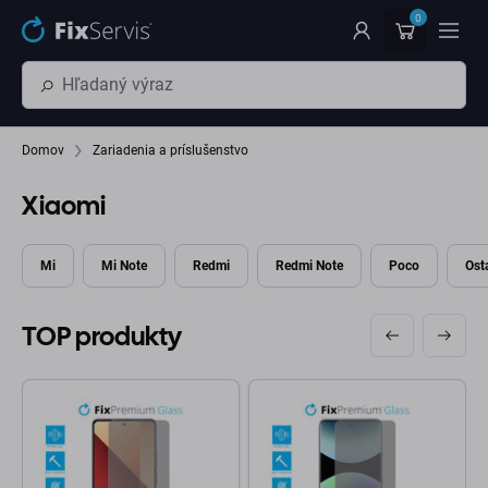
Preskočiť na hlavný obsah
0
Domov
Zariadenia a príslušenstvo
Xiaomi
Mi
Mi Note
Redmi
Redmi Note
Poco
Ost
TOP produkty