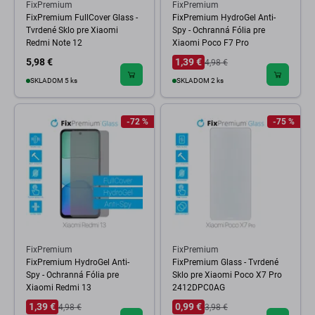
FixPremium
FixPremium
FixPremium FullCover Glass -
FixPremium HydroGel Anti-
Tvrdené Sklo pre Xiaomi
Spy - Ochranná Fólia pre
Redmi Note 12
Xiaomi Poco F7 Pro
5,98 €
1,39 €
4,98 €
SKLADOM 5 ks
SKLADOM 2 ks
-72 %
-75 %
FixPremium
FixPremium
FixPremium HydroGel Anti-
FixPremium Glass - Tvrdené
Spy - Ochranná Fólia pre
Sklo pre Xiaomi Poco X7 Pro
Xiaomi Redmi 13
2412DPC0AG
1,39 €
0,99 €
4,98 €
3,98 €