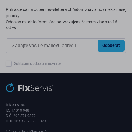
Prihláste sa na odber newslettera ohľadom zliav a noviniek z našej
ponuky.
Odoslaním tohto formulára potvrdzujem, že mám viac ako 16
rokov.
Odoberať
Súhlasím s odberom noviniek
iFix s.r.o. SK
ID: 47 019 948
DIČ: 202 371 9379
IČ DPH: SK202 371 9379
Námestie hraničiarov 6/A