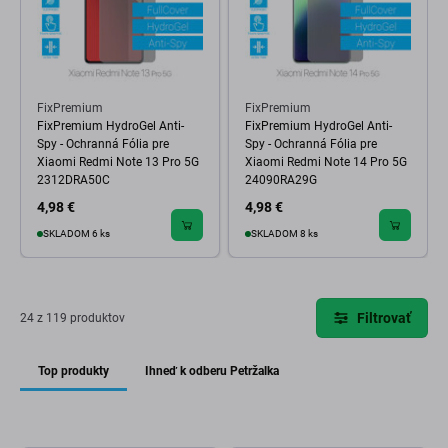
FixPremium
FixPremium
FixPremium HydroGel Anti-
FixPremium HydroGel Anti-
Spy - Ochranná Fólia pre
Spy - Ochranná Fólia pre
Xiaomi Redmi Note 13 Pro 5G
Xiaomi Redmi Note 14 Pro 5G
2312DRA50C
24090RA29G
4,98 €
4,98 €
SKLADOM 6 ks
SKLADOM 8 ks
Filtrovať
24 z 119 produktov
Top produkty
Ihneď k odberu Petržalka