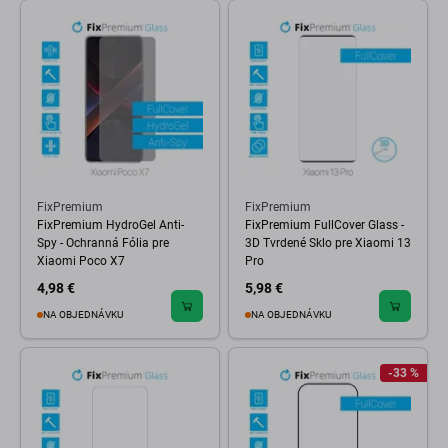
FixPremium
FixPremium
FixPremium HydroGel Anti-
FixPremium FullCover Glass -
Spy - Ochranná Fólia pre
3D Tvrdené Sklo pre Xiaomi 13
Xiaomi Poco X7
Pro
4,98 €
5,98 €
NA OBJEDNÁVKU
NA OBJEDNÁVKU
-33 %