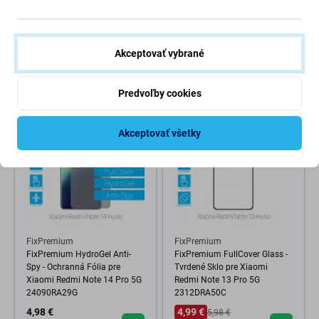
Tvrdené Sklo pre Xiaomi
Tvrdené Sklo pre Xiaomi Mi 11
Redmi Note 10 Pro, 10 Pro
Lite 5G
Max, Mi 11i a Poco F3
6,48 €
5,98 €
Akceptovať vybrané
SKLADOM 7 ks
NA OBJEDNÁVKU
Predvoľby cookies
-17 %
Akceptovať všetky
FixPremium
FixPremium
FixPremium HydroGel Anti-
FixPremium FullCover Glass -
Spy - Ochranná Fólia pre
Tvrdené Sklo pre Xiaomi
Xiaomi Redmi Note 14 Pro 5G
Redmi Note 13 Pro 5G
24090RA29G
2312DRA50C
4,98 €
4,99 €
5,98 €