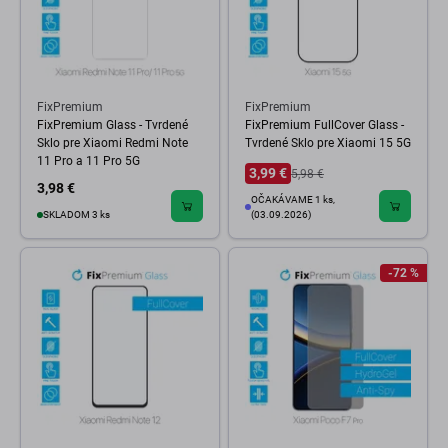
FixPremium
FixPremium
FixPremium Glass - Tvrdené
FixPremium FullCover Glass -
Sklo pre Xiaomi Redmi Note
Tvrdené Sklo pre Xiaomi 15 5G
11 Pro a 11 Pro 5G
3,99 €
5,98 €
3,98 €
OČAKÁVAME 1 ks,
SKLADOM 3 ks
(03.09.2026)
-72 %