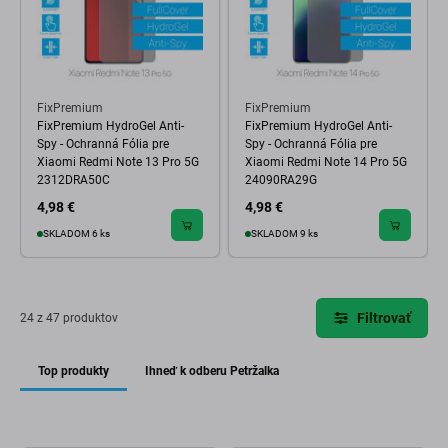
FixPremium
FixPremium
FixPremium HydroGel Anti-
FixPremium HydroGel Anti-
Spy - Ochranná Fólia pre
Spy - Ochranná Fólia pre
Xiaomi Redmi Note 13 Pro 5G
Xiaomi Redmi Note 14 Pro 5G
2312DRA50C
24090RA29G
4,98 €
4,98 €
SKLADOM 6 ks
SKLADOM 9 ks
Filtrovať
24 z 47 produktov
Top produkty
Ihneď k odberu Petržalka