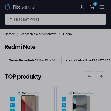
Preskočiť na hlavný obsah
0
Domov
Zariadenia a príslušenstvo
Xiaomi
Redmi Note
Xiaomi Redmi Note 12 Pro Plus 5G
Xiaomi Redmi Note 12 23021RA
TOP produkty