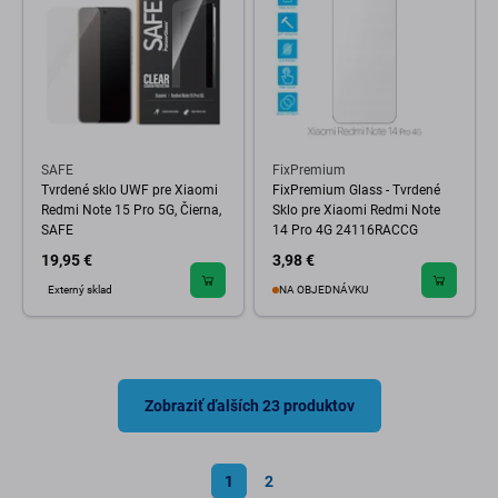
SAFE
FixPremium
Tvrdené sklo UWF pre Xiaomi
FixPremium Glass - Tvrdené
Redmi Note 15 Pro 5G, Čierna,
Sklo pre Xiaomi Redmi Note
SAFE
14 Pro 4G 24116RACCG
19,95 €
3,98 €
Externý sklad
NA OBJEDNÁVKU
Zobraziť ďalších 23 produktov
1
2