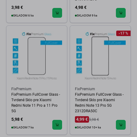
3,98 €
4,98 €
SKLADOM 6 ks
SKLADOM 9 ks
-17 %
FixPremium
FixPremium
FixPremium FullCover Glass -
FixPremium FullCover Glass -
Tvrdené Sklo pre Xiaomi
Tvrdené Sklo pre Xiaomi
Redmi Note 11 Pro a 11 Pro
Redmi Note 13 Pro 5G
5G
2312DRA50C
5,98 €
4,99 €
5,98 €
SKLADOM 7 ks
SKLADOM 10+ ks