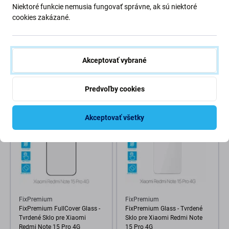
Niektoré funkcie nemusia fungovať správne, ak sú niektoré
FixPremium
FixPremium
cookies zakázané.
FixPremium Glass - Tvrdené
FixPremium Glass - Tvrdené
Sklo pre Xiaomi Redmi Note
Sklo pre Xiaomi Redmi Note
10 5G
10 Pro, 10 Pro Max, Mi 11i a
Poco F3
Akceptovať vybrané
3,98 €
3,98 €
NA OBJEDNÁVKU
SKLADOM 6 ks
Predvoľby cookies
Akceptovať všetky
FixPremium
FixPremium
FixPremium FullCover Glass -
FixPremium Glass - Tvrdené
Tvrdené Sklo pre Xiaomi
Sklo pre Xiaomi Redmi Note
Redmi Note 15 Pro 4G
15 Pro 4G