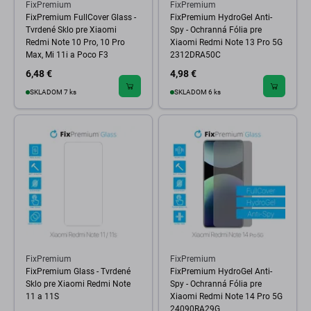
FixPremium
FixPremium
FixPremium FullCover Glass -
FixPremium HydroGel Anti-
Tvrdené Sklo pre Xiaomi
Spy - Ochranná Fólia pre
Redmi Note 10 Pro, 10 Pro
Xiaomi Redmi Note 13 Pro 5G
Max, Mi 11i a Poco F3
2312DRA50C
6,48 €
4,98 €
SKLADOM 7 ks
SKLADOM 6 ks
FixPremium
FixPremium
FixPremium Glass - Tvrdené
FixPremium HydroGel Anti-
Sklo pre Xiaomi Redmi Note
Spy - Ochranná Fólia pre
11 a 11S
Xiaomi Redmi Note 14 Pro 5G
24090RA29G