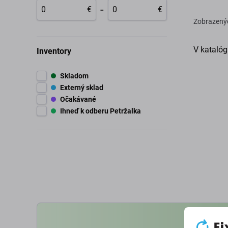
-
€
€
Zobrazený
V katalóg
Inventory
Skladom
Externý sklad
Očakávané
Ihneď k odberu Petržalka