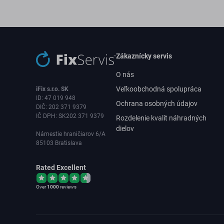
Zákaznícky servis
O nás
Veľkoobchodná spolupráca
iFix s.r.o. SK
ID: 47 019 948
Ochrana osobných údajov
DIČ: 202 371 9379
IČ DPH: SK202 371 9379
Rozdelenie kvalít náhradných
dielov
Námestie hraničiarov 6/A
85103 Bratislava
Rated Excellent
Over
1000
reviews