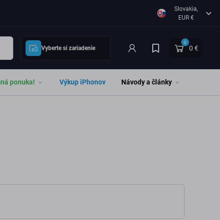
Slovakia,
EUR €
0
0 €
Vyberte si zariadenie
čná ponuka!
Výkup iPhonov
Návody a články