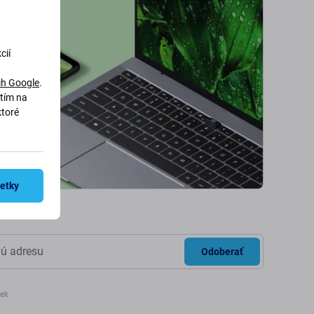
cií
h Google
.
utím na
ktoré
šetky
Odoberať
iek