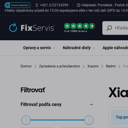
Preskočiť na hlavný obsah
+421 2/22133399
Helpdesk: Pondelok - Piatok 0
Všetky objednávky prijaté do 15:00 expedujeme ešte v ten istý deň (DPD do 14:0
Over
1000
reviews
Opravy a servis
Náhradné diely
Apple náhradn
Domov
Zariadenia a príslušenstvo
Xiaomi
Redmi
Xia
Xi
Filtrovať
Filtrovať podľa ceny
Top pr