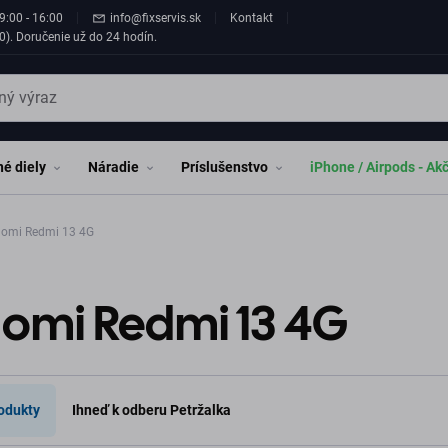
9:00 - 16:00
info@fixservis.sk
Kontakt
0). Doručenie už do 24 hodín.
é diely
Náradie
Príslušenstvo
iPhone / Airpods - Ak
omi Redmi 13 4G
aomi Redmi 13 4G
odukty
Ihneď k odberu Petržalka