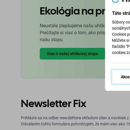
Ekológia na prvom 
Táto str
Súbory co
Neustále zlepšujeme našu uhlíkovú stopu, a
sociálnyc
Prečítajte si viac o tom, ako prispôsobujeme
Cookies po
našu stopu.
Môžete si 
tlačidlo "
cookies z
Viac o našej uhlíkovej stope
Akce
Newsletter Fix
Prihláste sa na odber newslettera ohľadom zliav a noviniek z
Odoslaním tohto formulára potvrdzujem, že mám viac ako 16