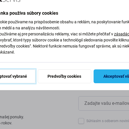
mieste
ánka používa súbory cookies
okie používame na prispôsobenie obsahu a reklám, na poskytovanie funk
by sme chránili našu planétu.
h médií a na analýzu návštevnosti.
 naše procesy, aby sme znížili
užíváme aj pre personalizáciu reklamy, viac si môžete přečítať v
zásadác
vybrať, ktoré typy súborov cookie a technológií sledovania povolíte klikn
Predvoľby cookies". Niektoré funkcie nemusia fungovať správne, ak sú nie
akázané.
ptovať vybrané
Predvoľby cookies
Akceptovať v
 našej ponuky.
Súhlasím s odberom novin
 rokov.