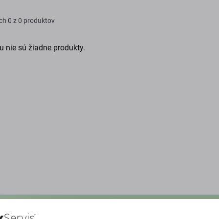
ch
0 z 0 produktov
u nie sú žiadne produkty.