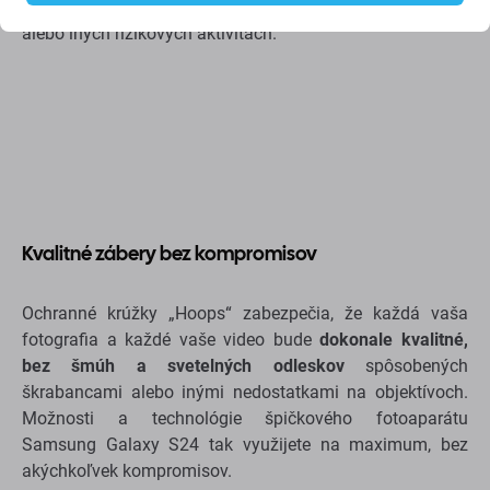
ľudí
, ktorí svoj telefón často používajú pri športe, práci
alebo iných rizikových aktivitách.
Kvalitné zábery bez kompromisov
Ochranné krúžky „Hoops“ zabezpečia, že každá vaša
fotografia a každé vaše video bude
dokonale kvalitné,
bez šmúh a svetelných odleskov
spôsobených
škrabancami alebo inými nedostatkami na objektívoch.
Možnosti a technológie špičkového fotoaparátu
Samsung Galaxy S24 tak využijete na maximum, bez
akýchkoľvek kompromisov.