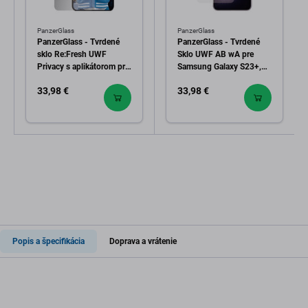
PanzerGlass
PanzerGlass
PanzerGlass - Tvrdené
PanzerGlass - Tvrdené
sklo Re:Fresh UWF
Sklo UWF AB wA pre
Privacy s aplikátorom pre
Samsung Galaxy S23+,
Samsung Galaxy S24,
čierna
33,98 €
33,98 €
čierna
Popis a špecifikácia
Doprava a vrátenie