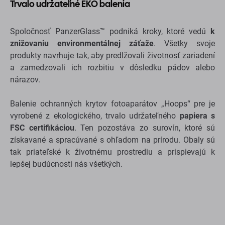
Trvalo udržateľné EKO balenia
Spoločnosť PanzerGlass™ podniká kroky, ktoré vedú
k
znižovaniu environmentálnej záťaže
. Všetky svoje
produkty navrhuje tak, aby predlžovali životnosť zariadení
a zamedzovali ich rozbitiu v dôsledku pádov alebo
nárazov.
Balenie ochranných krytov fotoaparátov „Hoops“ pre je
vyrobené z ekologického, trvalo udržateľného
papiera s
FSC certifikáciou
. Ten pozostáva zo surovín, ktoré sú
získavané a spracúvané s ohľadom na prírodu. Obaly sú
tak priateľské k životnému prostrediu a prispievajú k
lepšej budúcnosti nás všetkých.