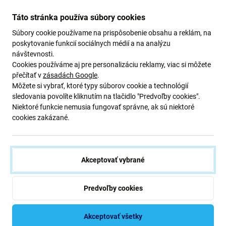
jednoducho nalepíte priamo na objektívy fotoaparátu.
Táto stránka používa súbory cookies
Zabezpečujú tak najlepšiu možnú ochranu, no zároveň
Súbory cookie používame na prispôsobenie obsahu a reklám, na
nijako negatívne neovplyvňujú uhladený vzhľad
poskytovanie funkcií sociálnych médií a na analýzu
smartfónu.
návštevnosti.
Cookies používáme aj pre personalizáciu reklamy, viac si môžete
přečítať v
zásadách Google
.
Môžete si vybrať, ktoré typy súborov cookie a technológií
Úroveň tvrdosti PLATINUM
sledovania povolíte kliknutím na tlačidlo "Predvoľby cookies".
Niektoré funkcie nemusia fungovať správne, ak sú niektoré
cookies zakázané.
Sklenené ochranné krúžky „Hoops“ majú zvýšenú
odolnosť PLATINUM - to znamená, že pri výrobe sú až
2x
temperované a leštené
, vďaka čomu získavajú
výnimočnú tvrdosť. Objektívy tak dokážu chrániť aj pred
Akceptovať vybrané
silnejšími nárazmi na tvrdé predmety a škrabancami od
kľúčov, mincí alebo iných ostrých hrán.
Predvoľby cookies
Vďaka výnimočnej odolnosti sú ochranné krúžky
Akceptovať všetky
PanzerGlass™ „Hoops“
vhodné aj pre aktívne žijúcich