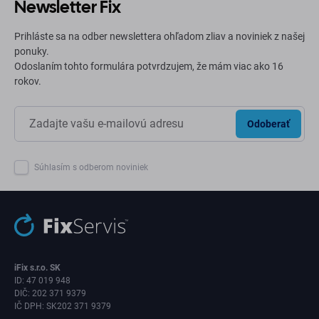
Newsletter Fix
Prihláste sa na odber newslettera ohľadom zliav a noviniek z našej
ponuky.
Odoslaním tohto formulára potvrdzujem, že mám viac ako 16
rokov.
Odoberať
Súhlasím s odberom noviniek
iFix s.r.o. SK
ID: 47 019 948
DIČ: 202 371 9379
IČ DPH: SK202 371 9379