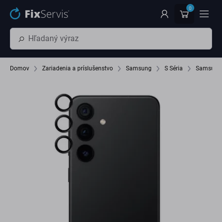
Preskočiť na hlavný obsah
0
Domov
Zariadenia a príslušenstvo
Samsung
S Séria
Samsung 