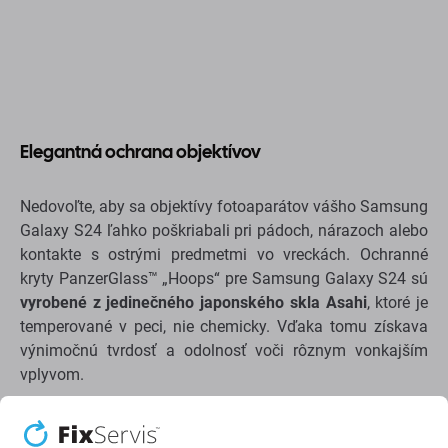
Elegantná ochrana objektívov
Nedovoľte, aby sa objektívy fotoaparátov vášho Samsung
Galaxy S24 ľahko poškriabali pri pádoch, nárazoch alebo
kontakte s ostrými predmetmi vo vreckách. Ochranné
kryty PanzerGlass™ „Hoops“ pre Samsung Galaxy S24 sú
vyrobené z jedinečného japonského skla Asahi
, ktoré je
temperované v peci, nie chemicky. Vďaka tomu získava
výnimočnú tvrdosť a odolnosť voči rôznym vonkajším
vplyvom.
Ochranné kryty „Hoops“ majú podobu malých sklenených
krúžkov s
tenkými hliníkovými čiernymi rámikmi
, ktoré