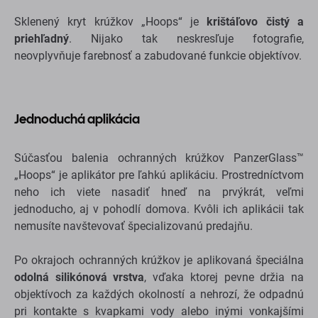
Sklenený kryt krúžkov „Hoops“ je
krištáľovo čistý a
priehľadný
. Nijako tak neskresľuje fotografie,
neovplyvňuje farebnosť a zabudované funkcie objektívov.
Jednoduchá aplikácia
Súčasťou balenia ochranných krúžkov PanzerGlass™
„Hoops“ je aplikátor pre ľahkú aplikáciu. Prostredníctvom
neho ich viete nasadiť hneď na prvýkrát, veľmi
jednoducho, aj v pohodlí domova. Kvôli ich aplikácii tak
nemusíte navštevovať špecializovanú predajňu.
Po okrajoch ochranných krúžkov je aplikovaná špeciálna
odolná silikónová vrstva
, vďaka ktorej pevne držia na
objektívoch za každých okolností a nehrozí, že odpadnú
pri kontakte s kvapkami vody alebo inými vonkajšími