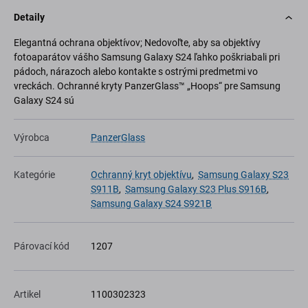
Detaily
Elegantná ochrana objektívov; Nedovoľte, aby sa objektívy
fotoaparátov vášho Samsung Galaxy S24 ľahko poškriabali pri
pádoch, nárazoch alebo kontakte s ostrými predmetmi vo
vreckách. Ochranné kryty PanzerGlass™ „Hoops“ pre Samsung
Galaxy S24 sú
Výrobca
PanzerGlass
Kategórie
Ochranný kryt objektívu
,
Samsung Galaxy S23
S911B
,
Samsung Galaxy S23 Plus S916B
,
Samsung Galaxy S24 S921B
Párovací kód
1207
Artikel
1100302323