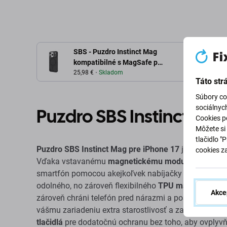
SBS - Puzdro Instinct Mag
kompatibilné s MagSafe pre
iPhone 17, ružová
25,98 €
Skladom
Táto str
Súbory co
sociálnyc
Puzdro SBS Instinct Mag
Cookies po
Môžete si 
tlačidlo "
Puzdro SBS Instinct Mag pre iPhone 17
je dokonalou
cookies z
Vďaka vstavanému
magnetickému modulu MagSaf
smartfón pomocou akejkoľvek nabíjačky alebo príslu
odolného, ​​no zároveň flexibilného
TPU materiálu
, ta
Akce
zároveň chráni telefón pred nárazmi a poškriabaním
vášmu zariadeniu extra starostlivosť a zabraňuje n
tlačidlá
pre dodatočnú ochranu bez toho, aby ovplyvň