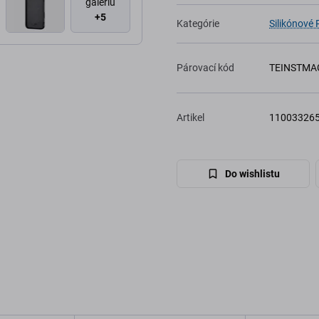
galériu
+5
Kategórie
Silikónové
Párovací kód
TEINSTMA
Artikel
11003326
Do wishlistu