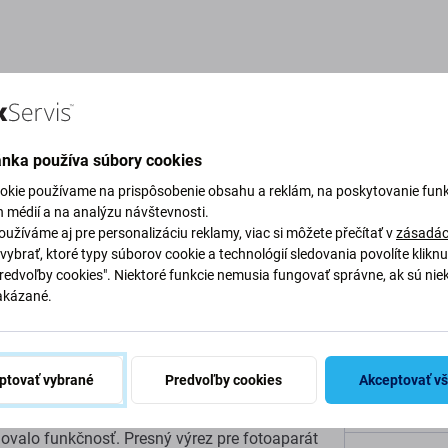
Popis a špecifikácia
Doprava a vrátenie
ánka používa súbory cookies
okie používame na prispôsobenie obsahu a reklám, na poskytovanie funk
h médií a na analýzu návštevnosti.
 pre iPhone 17, ružové
užíváme aj pre personalizáciu reklamy, viac si môžete přečítať v
zásadác
Špecifi
vybrať, ktoré typy súborov cookie a technológií sledovania povolíte klikn
Predvoľby cookies". Niektoré funkcie nemusia fungovať správne, ak sú nie
 kombináciou ochrany a moderného štýlu.
akázané.
Kategória
e
vám umožňuje jednoducho a bezpečne nabíjať
šenstva MagSafe. Puzdro je vyrobené z
Podkategóri
kže ponúka hladký a mäkký pocit na dotyk a
ptovať vybrané
Predvoľby cookies
Akceptovať v
. Vnútorná
podšívka z mikrovlákna
poskytuje
Netto hmotn
echceným stopám. Puzdro tiež zakrýva
bočné
ovalo funkčnosť. Presný výrez pre fotoaparát