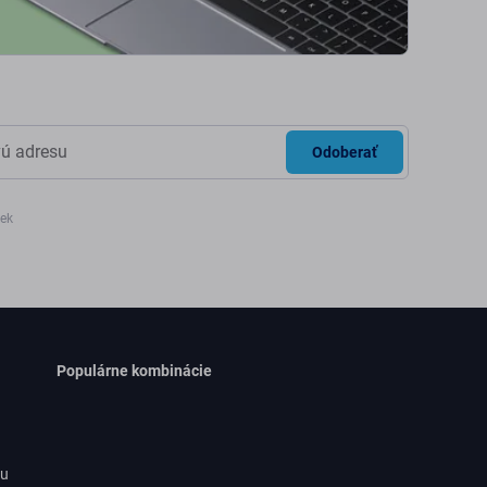
Odoberať
iek
Populárne kombinácie
ru