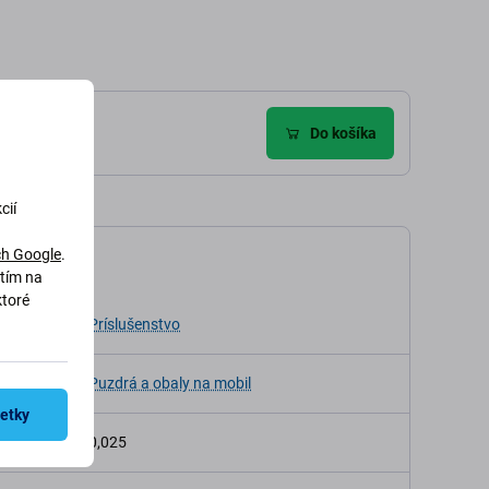
Do košíka
cií
h Google
.
kácia
utím na
ktoré
Príslušenstvo
a
Puzdrá a obaly na mobil
šetky
osť (kg)
0,025