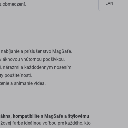
EAN
ez obmedzení.
nabíjanie a príslušenstvo MagSafe.
vláknovou vnútornou podšívkou.
i, nárazmi a každodenným nosením.
y použiteľnosti.
tenie a snímanie videa.
ákna, kompatibilite s MagSafe a štýlovému
užovej farbe ideálnou voľbou pre každého, kto