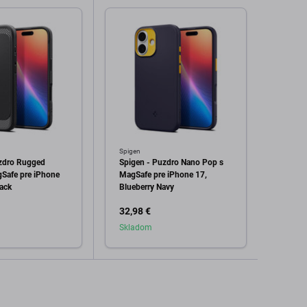
Spigen
Spigen
zdro Rugged
Spigen - Puzdro Nano Pop s
Spigen
Safe pre iPhone
MagSafe pre iPhone 17,
MagSaf
lack
Blueberry Navy
32,98 €
34,98
Skladom
dať do košíka
Pridať do košíka