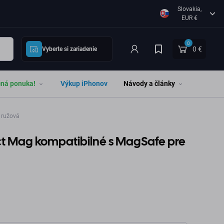
Slovakia,
EUR €
0
0 €
Vyberte si zariadenie
čná ponuka!
Výkup iPhonov
Návody a články
 ružová
nct Mag kompatibilné s MagSafe pre