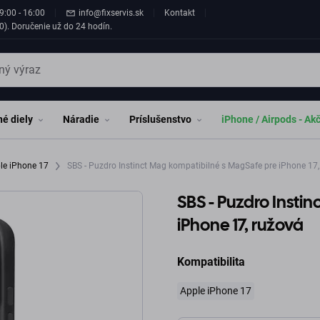
9:00 - 16:00
info@fixservis.sk
Kontakt
0). Doručenie už do 24 hodín.
é diely
Náradie
Príslušenstvo
iPhone / Airpods - Ak
le iPhone 17
SBS - Puzdro Instinct Mag kompatibilné s MagSafe pre iPhone 17,
SBS - Puzdro Insti
iPhone 17, ružová
Kompatibilita
Apple iPhone 17