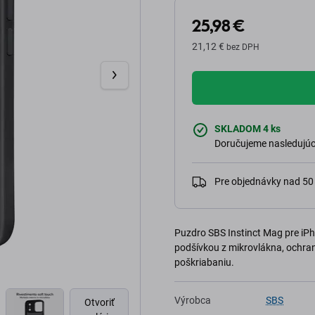
25,98 €
21,12 €
bez DPH
SKLADOM 4 ks
Doručujeme nasledujúci
Pre objednávky nad 5
Puzdro SBS Instinct Mag pre iPh
podšívkou z mikrovlákna, ochran
poškriabaniu.
Výrobca
SBS
Otvoriť