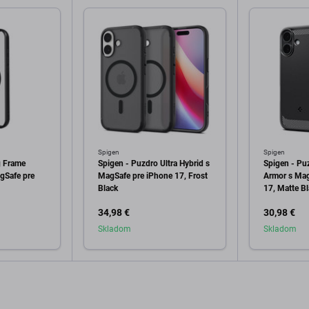
Spigen
Spigen
g Frame
Spigen - Puzdro Ultra Hybrid s
Spigen - Pu
gSafe pre
MagSafe pre iPhone 17, Frost
Armor s Mag
Black
17, Matte B
34,98 €
30,98 €
Skladom
Skladom
o košíka
Pridať do košíka
Pri