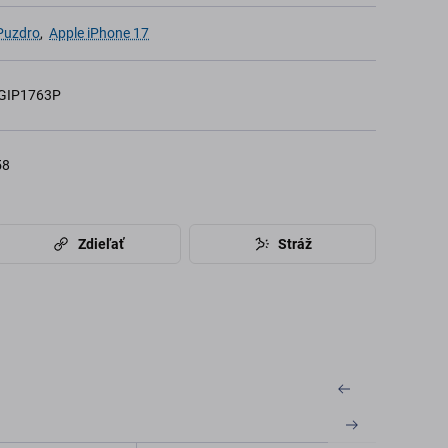
 Puzdro
,
Apple iPhone 17
GIP1763P
58
Zdieľať
Stráž