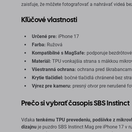
zaisťuje, že môžete fotografovať a nahrávať videá b
Kľúčové vlastnosti
Určené pre:
iPhone 17
Farba:
Ružová
Kompatibilné s MagSafe:
podporuje bezdrôtové 
Materiál:
TPU vonkajšia strana s mäkkou mikro
Všestranná ochrana:
ochrana pred škrabancam
Krytie tlačidiel:
bočné tlačidlá chránené bez strat
Výrez pre kameru:
presný otvor pre nerušené fo
Prečo si vybrať časopis SBS Instinct
Vďaka
tenkému TPU prevedeniu, podšívke z mikrovl
dizajnu
je puzdro SBS Instinct Mag pre iPhone 17 v r