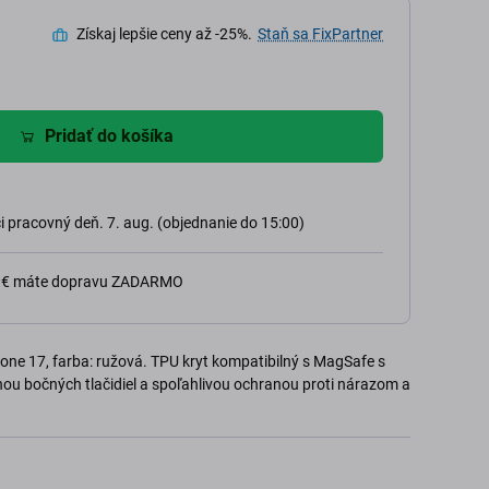
Získaj lepšie ceny až -25%.
Staň sa FixPartner
Pridať do košíka
 pracovný deň. 7. aug. (objednanie do 15:00)
0 € máte dopravu ZADARMO
one 17, farba: ružová. TPU kryt kompatibilný s MagSafe s
ou bočných tlačidiel a spoľahlivou ochranou proti nárazom a