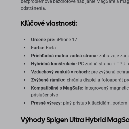
bezproblémové bezdrôtové nabíjanie MagSafe a magne
odstránenia.
Kľúčové vlastnosti:
Určené pre:
iPhone 17
Farba:
Biela
Priehľadná matná zadná strana:
zobrazuje zar
Hybridná konštrukcia:
PC zadná strana + TPU n
Vzduchový vankúš v rohoch:
pre zvýšenú ochr
Zvýšené rámiky:
chránia displej a fotoaparát p
Kompatibilné s MagSafe:
integrovaný magnetick
príslušenstvo
Presné výrezy:
plný prístup k tlačidlám, portom
Výhody Spigen Ultra Hybrid MagS