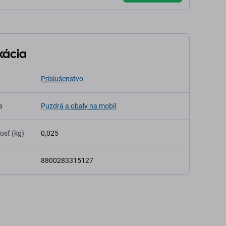
kácia
Príslušenstvo
a
Puzdrá a obaly na mobil
osť (kg)
0,025
8800283315127