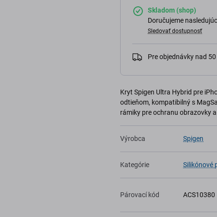
Skladom (shop)
Doručujeme nasledujúci
Sledovať dostupnosť
Pre objednávky nad 5
Kryt Spigen Ultra Hybrid pre iPh
odtieňom, kompatibilný s MagSaf
rámiky pre ochranu obrazovky a
Výrobca
Spigen
Kategórie
Silikónové
Párovací kód
ACS10380