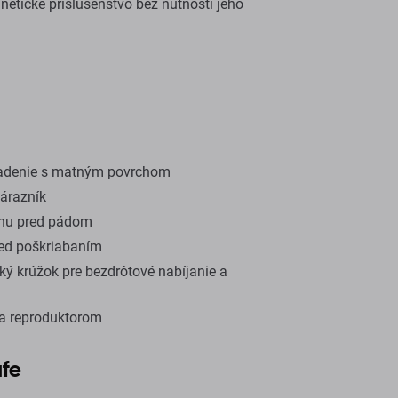
tické príslušenstvo bez nutnosti jeho
iadenie s matným povrchom
árazník
anu pred pádom
red poškriabaním
ý krúžok pre bezdrôtové nabíjanie a
 a reproduktorom
afe