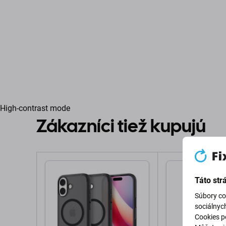
High-contrast mode
Zákazníci tiež kupujú
Táto str
Súbory co
sociálnyc
Cookies po