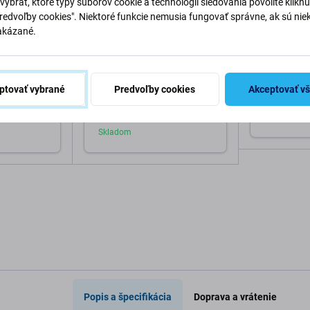
vybrať, ktoré typy súborov cookie a technológií sledovania povolíte klikn
Predvoľby cookies". Niektoré funkcie nemusia fungovať správne, ak sú nie
akázané.
Devia
Spigen
Nano Pop s
Puzdro Clear s MagSafe pre
Spigen - Puz
ne 17,
iPhone 17, transparentná,
pre iPhone 
ptovať vybrané
Predvoľby cookies
Akceptovať v
Devia
11,48 €
21,98 €
Skladom
Pri
o košíka
Pridať do košíka
Popis a špecifikácia
Doprava a vrátenie