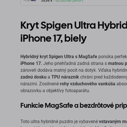
biela
34,98 €
SKLADOM (SHOP)
Kryt Spigen Ultra Hybri
iPhone 17, biely
Hybridný kryt Spigen Ultra s MagSafe
ponúka perfekt
iPhone 17.
Jeho priehľadná zadná strana s
matnou p
zároveň dodáva matný pocit na dotyk. Vďaka hybridn
zadnú dosku
a
TPU nárazník
chráni pred každodenn
nárazmi. Zosilnené
rohy vzduchového vankúša
absor
obrazovku a objektívy fotoaparátu.
Funkcie MagSafe a bezdrôtové prip
Toto ultra hybridné puzdro je vybavené
vstavaným m