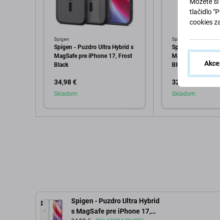
Môžete si 
tlačidlo "
cookies z
Spigen
Spigen
Spigen - Puzdro Ultra Hybrid s
Spigen - Puzdro 
MagSafe pre iPhone 17, Frost
MagSafe pre iPho
Akce
Black
Blueberry Navy
34,98 €
32,98 €
Skladom
Skladom
Pridať do košíka
Pridať d
Spigen - Puzdro Ultra Hybrid
s MagSafe pre iPhone 17,