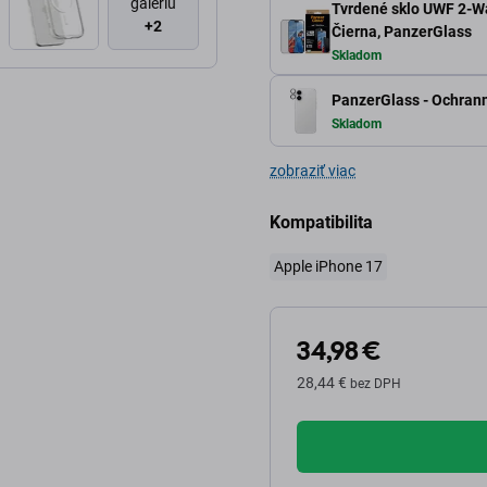
galériu
Tvrdené sklo UWF 2-Wa
+2
Čierna, PanzerGlass
Skladom
PanzerGlass - Ochranný
Skladom
zobraziť viac
Kompatibilita
Apple iPhone 17
34,98 €
28,44 €
bez DPH