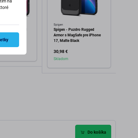
utím na
ktoré
Spigen
Devia
dro Ultra Hybrid
Spigen - Puzdro Rugged
Puzdr
17, Matte Black
Armor s MagSafe pre iPhone
iPhone
šetky
17, Matte Black
30,98 €
14,98
Skladom
Skla
dať do košíka
Pridať do košíka
Do košíka