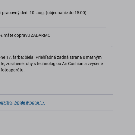
 pracovný deň. 10. aug. (objednanie do 15:00)
0 € máte dopravu ZADARMO
one 17, farba: biela. Priehľadná zadná strana s matným
e, zosilnené rohy s technológiou Air Cushion a zvýšené
 fotoaparátu.
 puzdro
,
Apple iPhone 17