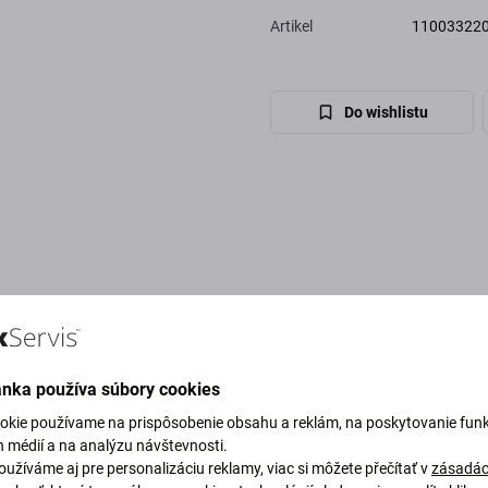
Artikel
11003322
Do wishlistu
ánka používa súbory cookies
okie používame na prispôsobenie obsahu a reklám, na poskytovanie funk
h médií a na analýzu návštevnosti.
užíváme aj pre personalizáciu reklamy, viac si môžete přečítať v
zásadác