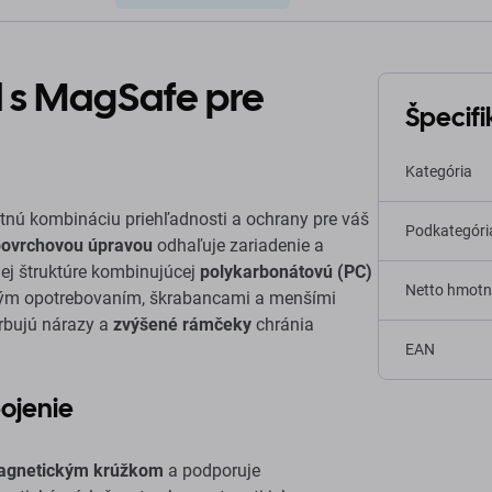
d s MagSafe pre
Špecifi
Kategória
nú kombináciu priehľadnosti a ochrany pre váš
Podkategóri
ovrchovou úpravou
odhaľuje zariadenie a
ej štruktúre kombinujúcej
polykarbonátovú (PC)
Netto hmotn
ým opotrebovaním, škrabancami a menšími
bujú nárazy a
zvýšené rámčeky
chránia
EAN
ojenie
agnetickým krúžkom
a podporuje