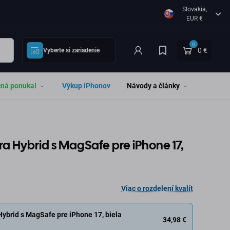
Slovakia,
EUR €
0
0 €
Vyberte si zariadenie
čná ponuka!
Výkup iPhonov
Návody a články
tra Hybrid s MagSafe pre iPhone 17,
Viac o rozdelení kvalít
Hybrid s MagSafe pre iPhone 17, biela
34,98 €