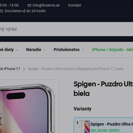
9:00 - 16:00
info@fixservis.sk
Kontakt
0). Doručenie už do 24 hodín.
é diely
Náradie
Príslušenstvo
iPhone / Airpods - Ak
le iPhone 17
Spigen - Puzdro Ultra Hybrid s MagSafe pre iPhone 17, biela
Spigen - Puzdro Ul
biela
Varianty
Spigen - Puzdro Ultra 
SKLADOM (SHOP)