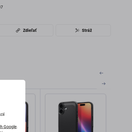
07
Zdieľať
Stráž
cií
h Google
.