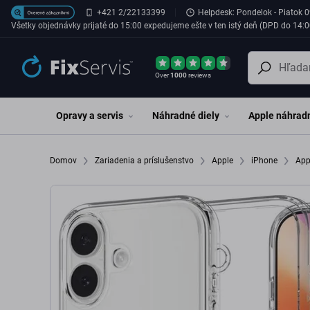
Preskočiť na hlavný obsah
+421 2/22133399
Helpdesk: Pondelok - Piatok 0
Všetky objednávky prijaté do 15:00 expedujeme ešte v ten istý deň (DPD do 14:0
Over
1000
reviews
Opravy a servis
Náhradné diely
Apple náhradn
Domov
Zariadenia a príslušenstvo
Apple
iPhone
App