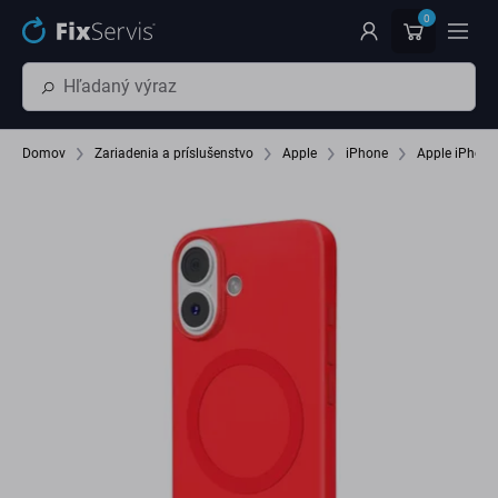
Preskočiť na hlavný obsah
0
Domov
Zariadenia a príslušenstvo
Apple
iPhone
Apple iPhone