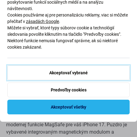
poskytovanie funkcií sociálnych médií a na analýzu
návštevnosti.
Cookies používáme aj pre personalizáciu reklamy, viac si môžete
přečítať v
zásadách Google
.
Môžete si vybrať, ktoré typy súborov cookie a technológií
sledovania povolíte kliknutím na tlačidlo "Predvoľby cookies".
Niektoré funkcie nemusia fungovať správne, ak sú niektoré
cookies zakázané.
Popis a špecifikácia
Doprava a vrátenie
Akceptovať vybrané
Puzdro SBS Instinct Mag pre iPhone 17,
Predvoľby cookies
kompatibilné s MagSafe, červené
Akceptovať všetky
Puzdro SBS Instinct Mag
je navrhnuté tak, aby
poskytovalo dokonalú kombináciu ochrany, pohodlia a
modernej funkcie MagSafe pre váš iPhone 17. Puzdro je
vybavené integrovaným magnetickým modulom a