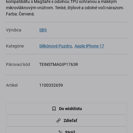
kompatibilitu s MagSafe s odolnou TPU ochranou a mäkkým
mikrovláknovým vnútrom. Tenké, štýlové a odolné voči nárazom.
Farba: Červená.
Výrobca
SBS
Kategórie
Silikónové Puzdro
,
Apple iPhone 17
Párovací kód
TEINSTMAGIP1763R
Artikel
1100332659
Do wishlistu
Zdieľať
Stráž