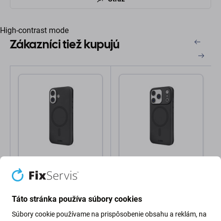
High-contrast mode
Zákazníci tiež kupujú
SBS
SBS
SBS - Puzdro Instinct
SBS - Puzdro Instinct
Mag kompatibilné s
Mag kompatibilné s
MagSafe pre iPhone 17,
MagSafe pre iPhone 17,
čierna
ružová
Táto stránka používa súbory cookies
25,98 €
25,98 €
Súbory cookie používame na prispôsobenie obsahu a reklám, na
Skladom
Skladom