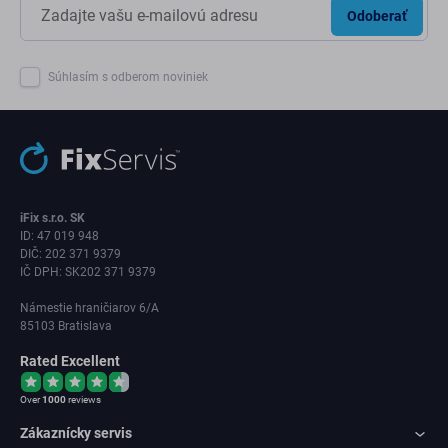
Odoberať
Súhlasím s odberom noviniek
iFix s.r.o. SK
ID: 47 019 948
DIČ: 202 371 9379
IČ DPH: SK202 371 9379
Námestie hraničiarov 6/A
85103 Bratislava
Rated Excellent
Over
1000
reviews
Zákaznícky servis