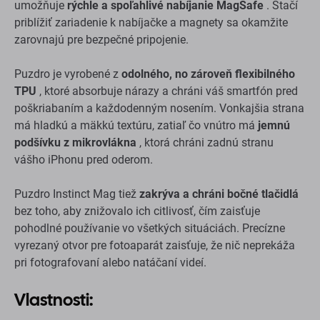
umožňuje
rýchle a spoľahlivé nabíjanie MagSafe
. Stačí
priblížiť zariadenie k nabíjačke a magnety sa okamžite
zarovnajú pre bezpečné pripojenie.
Puzdro je vyrobené z
odolného, ​​no zároveň flexibilného
TPU
, ktoré absorbuje nárazy a chráni váš smartfón pred
poškriabaním a každodenným nosením. Vonkajšia strana
má hladkú a mäkkú textúru, zatiaľ čo vnútro má
jemnú
podšívku z mikrovlákna
, ktorá chráni zadnú stranu
vášho iPhonu pred oderom.
Puzdro Instinct Mag tiež
zakrýva a chráni bočné tlačidlá
bez toho, aby znižovalo ich citlivosť, čím zaisťuje
pohodlné používanie vo všetkých situáciách. Precízne
vyrezaný otvor pre fotoaparát zaisťuje, že nič neprekáža
pri fotografovaní alebo natáčaní videí.
Vlastnosti: