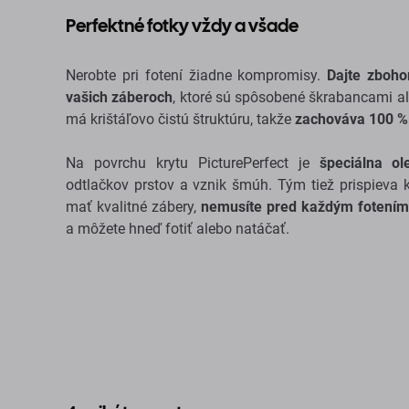
Perfektné fotky vždy a všade
Nerobte pri fotení žiadne kompromisy.
Dajte zboh
vašich záberoch
, ktoré sú spôsobené škrabancami al
má krištáľovo čistú štruktúru, takže
zachováva 100 %
Na povrchu krytu PicturePerfect je
špeciálna ol
odtlačkov prstov a vznik šmúh. Tým tiež prispieva k 
mať kvalitné zábery,
nemusíte pred každým fotením č
a môžete hneď fotiť alebo natáčať.