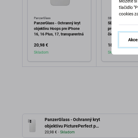
Môžete si 
tlačidlo "
cookies z
PanzerGlass
SBS
PanzerGlass - Ochranný kryt
SBS - Tvrdené skl
objektívu Hoops pre iPhone
pre iPhone 17/17 
16, 16 Plus, 17, transparentná
čierna
Akce
20,98 €
18,98 €
Skladom
Skladom
Pridať do košíka
Pridať d
PanzerGlass - Ochranný kryt
objektívu PicturePerfect pre
iPhone 17, číra
20,98 €
Skladom