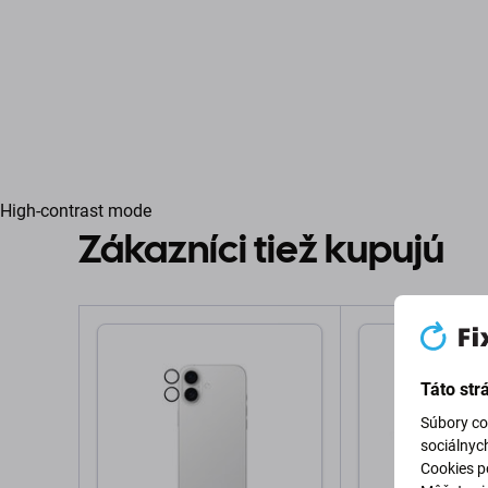
High-contrast mode
Zákazníci tiež kupujú
Táto str
Súbory co
sociálnyc
Cookies po