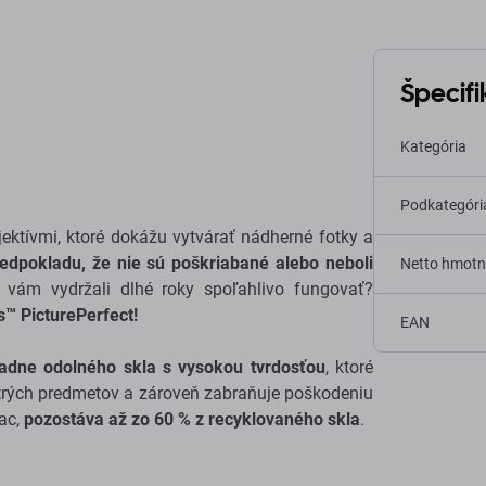
Špecifi
Kategória
Podkategóri
ektívmi, ktoré dokážu vytvárať nádherné fotky a
redpokladu, že nie sú poškriabané alebo neboli
Netto hmotn
 vám vydržali dlhé roky spoľahlivo fungovať?
™ PicturePerfect!
EAN
adne odolného skla s vysokou tvrdosťou
, ktoré
trých predmetov a zároveň zabraňuje poškodeniu
iac,
pozostáva až zo 60 % z recyklovaného skla
.