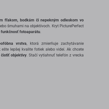
om fľakom, bodkám či nepekným odleskom vo
ebo šmuhami na objektívoch. Kryt PicturePerfect
 funkčnosť fotoaparátu
.
eofóbna vrstva
, ktorá zmierňuje zachytávanie
ešte lepšej kvalite fotiek alebo videí. Ak chcete
istiť objektívy
. Stačí vytiahnuť telefón z vrecka