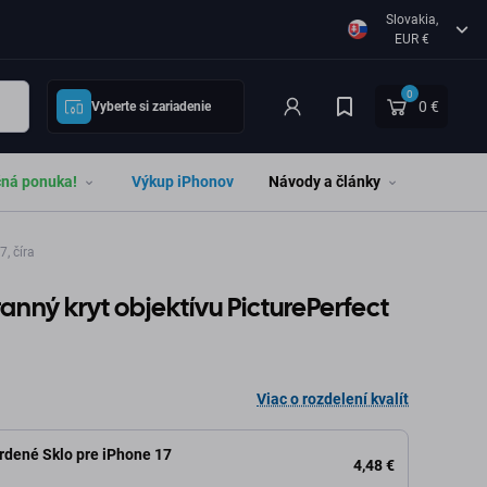
Slovakia,
EUR €
0
0 €
Vyberte si zariadenie
čná ponuka!
Výkup iPhonov
Návody a články
, číra
anný kryt objektívu PicturePerfect
Viac o rozdelení kvalít
rdené Sklo pre iPhone 17
4,48 €