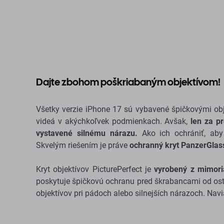
Dajte zbohom poškriabaným objektívom!
Všetky verzie iPhone 17 sú vybavené špičkovými obj
videá v akýchkoľvek podmienkach. Avšak,
len za p
vystavené silnému nárazu.
Ako ich ochrániť, aby
Skvelým riešením je práve
ochranný kryt PanzerGlass
Kryt objektívov PicturePerfect je
vyrobený z mimori
poskytuje špičkovú ochranu pred škrabancami od os
objektívov pri pádoch alebo silnejších nárazoch. Nav