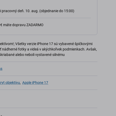
 pracovný deň. 10. aug. (objednanie do 15:00)
0 € máte dopravu ZADARMO
ktívom!; Všetky verzie iPhone 17 sú vybavené špičkovými
ať nádherné fotky a videá v akýchkoľvek podmienkach. Avšak,
škriabané alebo neboli vystavené silnému
ss
ryt objektívu
,
Apple iPhone 17