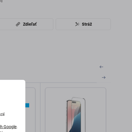
01
Zdieľať
Stráž
cií
h Google
.