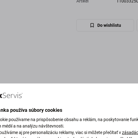
Artikel
11003325
Do wishlistu
ánka používa súbory cookies
okie používame na prispôsobenie obsahu a reklám, na poskytovanie funk
h médií a na analýzu návštevnosti.
užíváme aj pre personalizáciu reklamy, viac si môžete přečítať v
zásadác