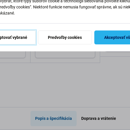
vybrať, ktoré typy súborov cookie a technológií sledovania povolíte klikn
Predvoľby cookies". Niektoré funkcie nemusia fungovať správne, ak sú nie
akázané.
FixPremium
FixPremium
o Full Cover
FixPremium Glass - Tvrdené
FixPremium 
Pro/16 Pro,
Sklo zadnej kamery bez Rámu
Tvrdené Skl
pre iPhone 17
ptovať vybrané
Predvoľby cookies
Akceptovať v
3,49 €
5,98 €
Skladom
Pri
o košíka
Pridať do košíka
Popis a špecifikácia
Doprava a vrátenie