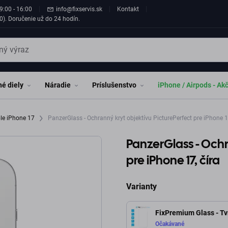
9:00 - 16:00
info@fixservis.sk
Kontakt
0). Doručenie už do 24 hodín.
é diely
Náradie
Príslušenstvo
iPhone / Airpods - Ak
le iPhone 17
PanzerGlass - Ochranný kryt objektívu PicturePerfect pre iPhone 17
PanzerGlass - Ochr
pre iPhone 17, číra
Varianty
FixPremium Glass - Tv
Očakávané