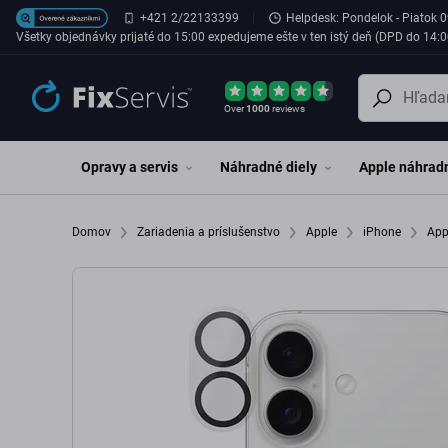
Preskočiť na hlavný obsah
+421 2/22133399
Helpdesk: Pondelok - Piatok 0
Všetky objednávky prijaté do 15:00 expedujeme ešte v ten istý deň (DPD do 14:0
Over
1000
reviews
Opravy a servis
Náhradné diely
Apple náhradn
Domov
Zariadenia a príslušenstvo
Apple
iPhone
App