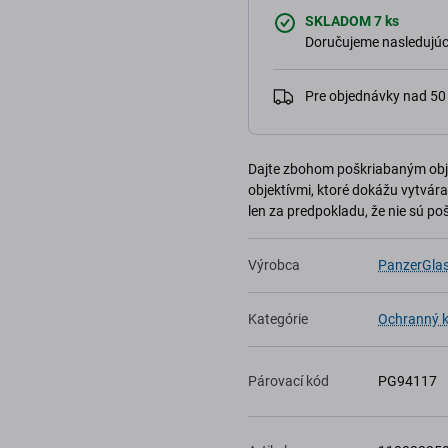
SKLADOM 7 ks
Doručujeme nasledujúci
Pre objednávky nad 5
Dajte zbohom poškriabaným obje
objektívmi, ktoré dokážu vytvár
len za predpokladu, že nie sú po
Výrobca
PanzerGla
Kategórie
Ochranný k
Párovací kód
PG94117