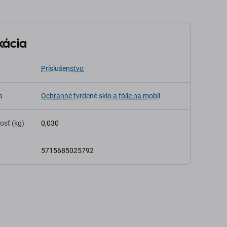
kácia
Príslušenstvo
a
Ochranné tvrdené sklo a fólie na mobil
osť (kg)
0,030
5715685025792